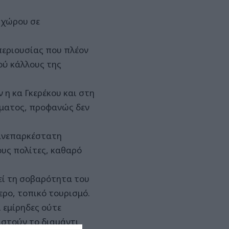
 χώρου σε
 περιουσίας που πλέον
ού κάλλους της
 η κα Γκερέκου και στη
ήματος, προφανώς δεν
 ανεπαρκέστατη
ους πολίτες, καθαρό
εί τη σοβαρότητα του
ερο, τοπικό τουρισμό.
 εμίρηδες ούτε
αστούν το διαμάντι