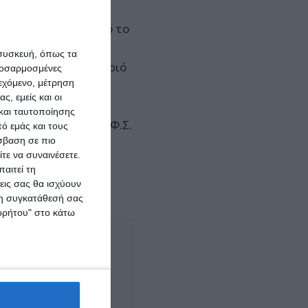
 είναι καλύτερη από το
 συσκευή, όπως τα
ό αυτό το σκουπιδαριό
προσαρμοσμένες
ιεχόμενο, μέτρηση
ς, εμείς και οι
τή.
και ταυτοποίησης
Φ.Σ.
ό εμάς και τους
σβαση σε πιο
τε να συναινέσετε.
αιτεί τη
εις σας θα ισχύουν
 τη συγκατάθεσή σας
ορρήτου" στο κάτω