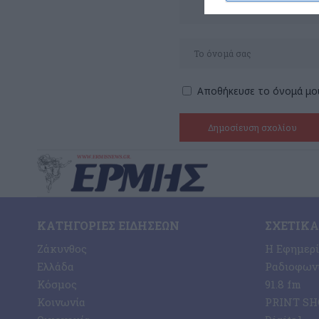
Αποθήκευσε το όνομά μου
ΚΑΤΗΓΟΡΊΕΣ ΕΙΔΉΣΕΩΝ
ΣΧΕΤΙΚΆ
Ζάκυνθος
Η Εφημερ
Ελλάδα
Ραδιοφωνι
Κόσμος
91.8 fm
Κοινωνία
PRINT SHO