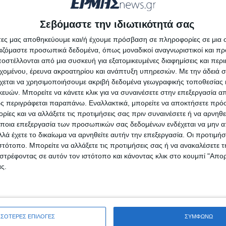
ιουσίας.
ότι μεταξύ κράτους και αυτοδιοίκησης η διαχείριση θα
Σεβόμαστε την ιδιωτικότητά σας
άτες μας αποθηκεύουμε και/ή έχουμε πρόσβαση σε πληροφορίες σε μια
α και περιποιημένη ήταν η (κρατική) ακτή του ΕΟΤ απ
ργαζόμαστε προσωπικά δεδομένα, όπως μοναδικοί αναγνωριστικοί και 
στέλλονται από μια συσκευή για εξατομικευμένες διαφημίσεις και περ
μερα στη βόρεια ακτή της Πόλης μας..
εχομένου, έρευνα ακροατηρίου και ανάπτυξη υπηρεσιών.
Με την άδειά σα
βέρνηση και σε όσους εργάστηκαν για την απόφαση αυ
χεται να χρησιμοποιήσουμε ακριβή δεδομένα γεωγραφικής τοποθεσίας 
ών. Μπορείτε να κάνετε κλικ για να συναινέσετε στην επεξεργασία απ
ς περιγράφεται παραπάνω. Εναλλακτικά, μπορείτε να αποκτήσετε πρό
ίες και να αλλάξετε τις προτιμήσεις σας πριν συναινέσετε ή να αρνηθεί
πάντηση
ποια επεξεργασία των προσωπικών σας δεδομένων ενδέχεται να μην απ
λά έχετε το δικαίωμα να αρνηθείτε αυτήν την επεξεργασία. Οι προτιμήσ
ιστότοπο. Μπορείτε να αλλάξετε τις προτιμήσεις σας ή να ανακαλέσετε
εύεται.
Τα υποχρεωτικά πεδία σημειώνονται με
*
στρέφοντας σε αυτόν τον ιστότοπο και κάνοντας κλικ στο κουμπί "Απ
ς.
ΣΣΟΤΕΡΕΣ ΕΠΙΛΟΓΕΣ
ΣΥΜΦΩΝΩ