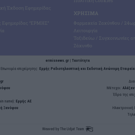
Πολιτική Cookies
ική Έκδοση Εφημερίδας
ΧΡΉΣΙΜΑ
ς Εφημερίδας “ΕΡΜΗΣ”
Φαρμακεία Ζακύνθου / 24ω
ία
Λειτουργία
Ταξιδεύω / Συγκοινωνίες α
Ζάκυνθο
ermisnews.gr | Ταυτότητα
Eπωνυμία επιχείρησης:
Ερμής Ραδιοτηλεοπτική και Εκδοτική Ανώνυμη Εταιρεία
gr
Διε
ενόφου
Μέτοχοι:
Αλέξαν
Έδρα της επι
in name):
Ερμής ΑΕ
κή Ξενόφου
Ηλεκτρονική 
Tηλ
Weaved by
The Udjat Team