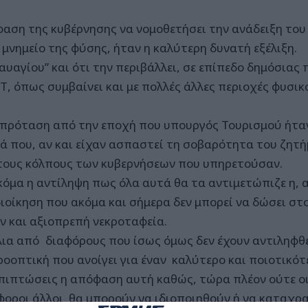
φαση της κυβέρνησης να νομοθετήσει την ανάδειξη του
μνημείο της φύσης, ήταν η καλύτερη δυνατή εξέλιξη.
αυαγίου” και ότι την περιβάλλει, σε επίπεδο δημόσιας
Τ, όπως συμβαίνει και με πολλές άλλες περιοχές φυσικ
ην πρόταση από την εποχή που υπουργός Τουρισμού ήταν
ά που, αν και είχαν ασπαστεί τη σοβαρότητα του ζητ
τους κόλπους των κυβερνήσεων που υπηρετούσαν.
κόμα η αντίληψη πως όλα αυτά θα τα αντιμετώπιζε η,
ιοίκηση που ακόμα και σήμερα δεν μπορεί να δώσει στ
ν και αξιοπρεπή νεκροταφεία.
ια από διαφόρους που ίσως όμως δεν έχουν αντιληφθ
ροοπτική που ανοίγει για έναν καλύτερο και ποιοτικότ
πιπτώσεις η απόφαση αυτή καθώς, τώρα πλέον ούτε οι
φοροι άλλοι θα μπορούν να ιδιοποιηθούν ή να καταχρ