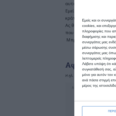
αυτό της δημόσιας περ
Εμείς πάντα πιστεύαμε 
κράτος.
Εμείς και οι συνεργ
Ας θυμηθούμε πόσο ωραί
cookies, και επεξε
πληροφορίες που απο
που έχει καταντήσει σή
διαφήμισης και περι
Μπράβο λοιπόν στην κυ
συνεργάτες μας ενδέ
μέσω σάρωσης συσκευ
συνεργάτες μας όπω
λεπτομερείς πληροφορ
Αφήστε μια α
Λάβετε υπόψη ότι κά
συγκατάθεσή σας, αλ
μόνο για αυτόν τον 
Η ηλ. διεύθυνση σας δεν δημοσι
ανά πάσα στιγμή επι
μέρος της ιστοσελίδα
ΠΕΡΙ