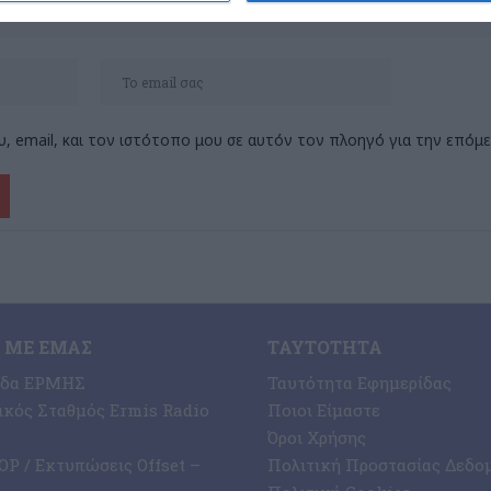
, email, και τον ιστότοπο μου σε αυτόν τον πλοηγό για την επόμ
 ΜΕ ΕΜΆΣ
ΤΑΥΤΌΤΗΤΑ
ίδα ΕΡΜΗΣ
Ταυτότητα Εφημερίδας
κός Σταθμός Ermis Radio
Ποιοι Είμαστε
Όροι Χρήσης
P / Εκτυπώσεις Offset –
Πολιτική Προστασίας Δεδο