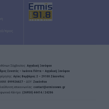
ρη
πό/προς
υθύνων Σύμβουλος:
Αγγελική Ξενόφου
δρος Συνετός – Iωάννα Πέττα – Αγγελική Ξενόφου
χείρησης:
Aγίας Βαρβάρας 2 – 29100 Ζάκυνθος
ΑΦΜ:
099926627
– ΔΟΥ:
Ζακύνθου
διεύθυνση επικοινωνίας:
contact@ermisnews.gr
εφωνικό Κέντρο:
(26950) 44414 / 24206