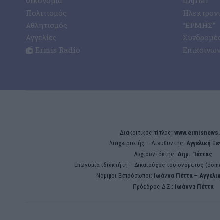
Οικονομία
Digital
Πολιτισμός
Ηλεκτρον
Αθλητισμός
“ΕΡΜΗΣ”
Αγγελίες
Συνδρομέ
Ermis Radio
Επικοινων
Διακριτικός τίτλος:
www.ermisnews.
Διαχειριστής – Διευθυντής:
Αγγελική Ξ
Αρχισυντάκτης:
Δημ. Πέττας
Επωνυμία ιδιοκτήτη – Δικαιούχος του ονόματος (doma
Νόμιμοι Εκπρόσωποι:
Iωάννα Πέττα – Αγγελι
Πρόεδρος Δ.Σ.:
Iωάννα Πέττα