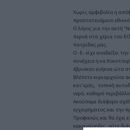
Χωρίς αμφιβολία η από
προστατευόμενο εθνικό 
Ο λόγος για την ακτή “Ν
περνά στα χέρια του ΕΟ
πατρίδας μας.
Ο -Ε- είχε αναδείξει τ
συνέχεια η κα Κουντουρ
έβρισκαν ευήκοα ώτα σ
Βλέπετε κυριαρχούσε α
κατ΄εμάς, τοπική αυτοδ
νερό, καθαρό περιβάλλο
Ακούσαμε διάφορα σχόλ
εγχειρήματος και την π
Προφανώς και θα έχει ε
κακομοίρηδες, ούτε διά