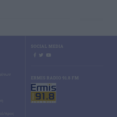
SOCIAL MEDIA
μένων
ERMIS RADIO 91.8 FM
ρη
πό/προς