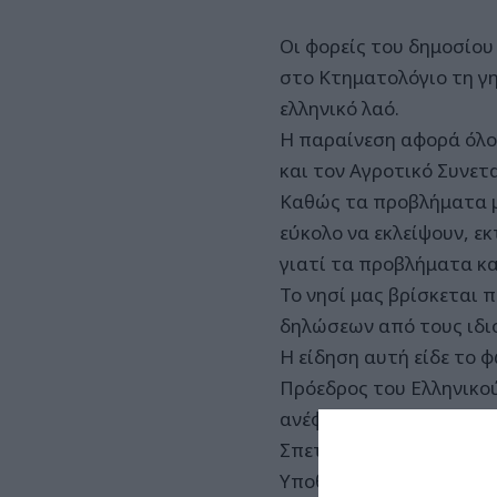
Οι φορείς του δημοσίου
στο Κτηματολόγιο τη γη
ελληνικό λαό.
Η παραίνεση αφορά όλου
και τον Αγροτικό Συνετ
Καθώς τα προβλήματα με
εύκολο να εκλείψουν, ε
γιατί τα προβλήματα κα
Το νησί μας βρίσκεται π
δηλώσεων από τους ιδι
Η είδηση αυτή είδε το
Πρόεδρος του Ελληνικο
ανέφερε «το μικρότερο 
Σπετσών, Τροιζηνίας, Ε
Υποθέτουμε ότι η παράτ