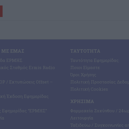
 ΜΕ ΕΜΆΣ
ΤΑΥΤΌΤΗΤΑ
ίδα ΕΡΜΗΣ
Ταυτότητα Εφημερίδας
κός Σταθμός Ermis Radio
Ποιοι Είμαστε
Όροι Χρήσης
P / Εκτυπώσεις Offset –
Πολιτική Προστασίας Δεδο
Πολιτική Cookies
ική Έκδοση Εφημερίδας
ΧΡΉΣΙΜΑ
ς Εφημερίδας “ΕΡΜΗΣ”
Φαρμακεία Ζακύνθου / 24ω
ία
Λειτουργία
Ταξιδεύω / Συγκοινωνίες α