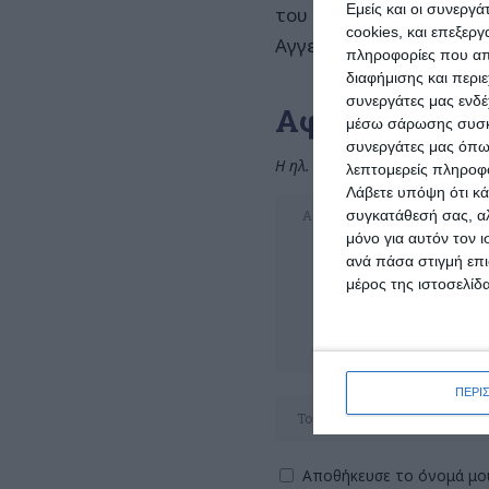
Εμείς και οι συνεργ
του τόπου που πρέπει ν
cookies, και επεξε
Αγγελική Ξενόφου
πληροφορίες που απο
διαφήμισης και περι
συνεργάτες μας ενδέ
Αφήστε μια α
μέσω σάρωσης συσκευ
συνεργάτες μας όπω
Η ηλ. διεύθυνση σας δεν δημοσι
λεπτομερείς πληροφορ
Λάβετε υπόψη ότι κά
συγκατάθεσή σας, αλ
μόνο για αυτόν τον 
ανά πάσα στιγμή επι
μέρος της ιστοσελίδα
ΠΕΡΙ
Αποθήκευσε το όνομά μου