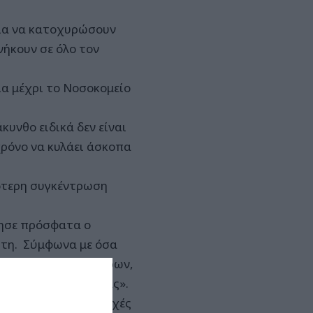
 για να κατοχυρώσουν
νήκουν σε όλο τον
ια μέχρι το Νοσοκομείο
υνθο ειδικά δεν είναι
χρόνο να κυλάει άσκοπα
κρότερη συγκέντρωση
ρησε πρόσφατα ο
ητη. Σύμφωνα με όσα
χουν οι δήμοι Κυθήρων,
μου, Πόρου και Υδρας».
τα και κυρίως οι αρχές