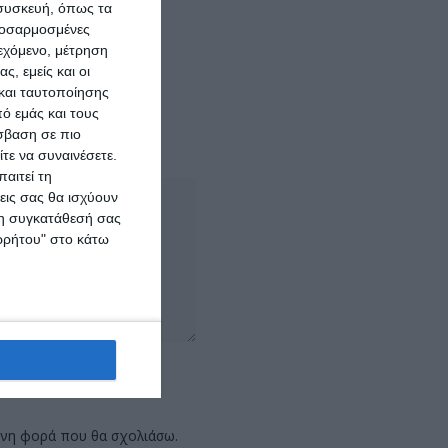
 συσκευή, όπως τα
τερη έννοιά της.
προσαρμοσμένες
ιεχόμενο, μέτρηση
ς, εμείς και οι
και ταυτοποίησης
ό εμάς και τους
σβαση σε πιο
τε να συναινέσετε.
αιτεί τη
εις σας θα ισχύουν
 τη συγκατάθεσή σας
ορρήτου" στο κάτω
ενη φορά που θα σχολιάσω.