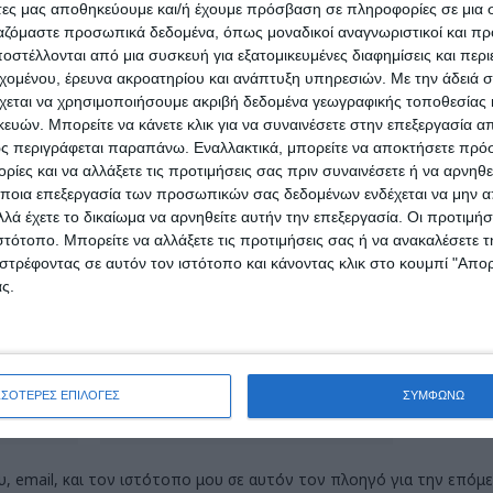
άτες μας αποθηκεύουμε και/ή έχουμε πρόσβαση σε πληροφορίες σε μια
α ενδιαφερθούν για τη δημόσια περιουσία με την ευρύ
ργαζόμαστε προσωπικά δεδομένα, όπως μοναδικοί αναγνωριστικοί και 
στέλλονται από μια συσκευή για εξατομικευμένες διαφημίσεις και περ
εχομένου, έρευνα ακροατηρίου και ανάπτυξη υπηρεσιών.
Με την άδειά σα
χεται να χρησιμοποιήσουμε ακριβή δεδομένα γεωγραφικής τοποθεσίας 
πάντηση
ών. Μπορείτε να κάνετε κλικ για να συναινέσετε στην επεξεργασία απ
ς περιγράφεται παραπάνω. Εναλλακτικά, μπορείτε να αποκτήσετε πρό
εύεται.
Τα υποχρεωτικά πεδία σημειώνονται με
*
ίες και να αλλάξετε τις προτιμήσεις σας πριν συναινέσετε ή να αρνηθεί
ποια επεξεργασία των προσωπικών σας δεδομένων ενδέχεται να μην απ
λά έχετε το δικαίωμα να αρνηθείτε αυτήν την επεξεργασία. Οι προτιμήσ
ιστότοπο. Μπορείτε να αλλάξετε τις προτιμήσεις σας ή να ανακαλέσετε
στρέφοντας σε αυτόν τον ιστότοπο και κάνοντας κλικ στο κουμπί "Απ
ς.
ΣΣΟΤΕΡΕΣ ΕΠΙΛΟΓΕΣ
ΣΥΜΦΩΝΩ
, email, και τον ιστότοπο μου σε αυτόν τον πλοηγό για την επόμ