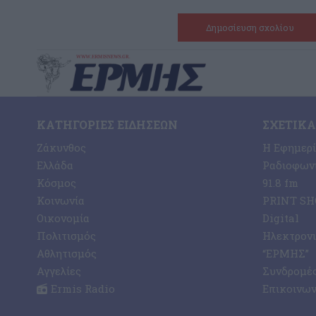
ΚΑΤΗΓΟΡΊΕΣ ΕΙΔΉΣΕΩΝ
ΣΧΕΤΙΚΆ
Ζάκυνθος
Η Εφημερ
Ελλάδα
Ραδιοφωνι
Κόσμος
91.8 fm
Κοινωνία
PRINT SHO
Οικονομία
Digital
Πολιτισμός
Ηλεκτρον
Αθλητισμός
“ΕΡΜΗΣ”
Αγγελίες
Συνδρομέ
Ermis Radio
Επικοινων