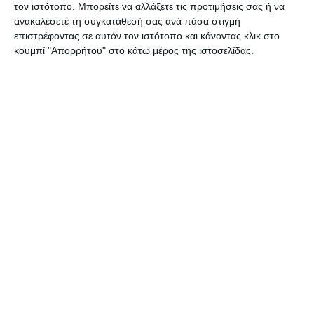
χώρους διαχείρισης του εντοπίστηκαν
τον ιστότοπο. Μπορείτε να αλλάξετε τις προτιμήσεις σας ή να
ανακαλέσετε τη συγκατάθεσή σας ανά πάσα στιγμή
ποσότητες κάνναβης.
επιστρέφοντας σε αυτόν τον ιστότοπο και κάνοντας κλικ στο
κουμπί "Απορρήτου" στο κάτω μέρος της ιστοσελίδας.
Κατά τη διάρκεια των ερευνών, στην οικία του
και στα τροχόσπιτα βρέθηκαν και κατασχέθηκαν
συνολικά: