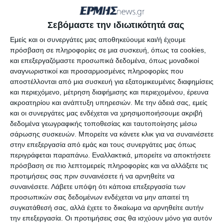
Στο πλαίσιο διερεύνησης πληροφοριών για
καλλιέργεια δενδρυλλίων κάνναβης εσωτερικού
Σεβόμαστε την ιδιωτικότητά σας
χώρου και διασταύρωσης στοιχείων
Εμείς και οι συνεργάτες μας αποθηκεύουμε και/ή έχουμε
-εξακρίβωσης χώρων, αστυνομικοί της ανωτέρω
πρόσβαση σε πληροφορίες σε μια συσκευή, όπως τα cookies,
Υπηρεσίας ταυτοποίησαν τον καλλιεργητή και
και επεξεργαζόμαστε προσωπικά δεδομένα, όπως μοναδικοί
αναγνωριστικοί και προσαρμοσμένες πληροφορίες που
πιστοποίησαν τη δράση του.
αποστέλλονται από μια συσκευή για εξατομικευμένες διαφημίσεις
και περιεχόμενο, μέτρηση διαφήμισης και περιεχομένου, έρευνα
Ειδικότερα, χθες (24.02.2021), πραγματοποιήθηκε
ακροατηρίου και ανάπτυξη υπηρεσιών.
Με την άδειά σας, εμείς
και οι συνεργάτες μας ενδέχεται να χρησιμοποιήσουμε ακριβή
επιχείρηση, με τη συνδρομή αστυνομικών της
δεδομένα γεωγραφικής τοποθεσίας και ταυτοποίησης μέσω
Ομάδας ΔΙ.ΑΣ, κατά την οποία συνελήφθη ο
σάρωσης συσκευών. Μπορείτε να κάνετε κλικ για να συναινέσετε
ημεδαπός καλλιεργητής και διαπιστώθηκε ότι σε
στην επεξεργασία από εμάς και τους συνεργάτες μας όπως
περιγράφεται παραπάνω. Εναλλακτικά, μπορείτε να αποκτήσετε
αγρόκτημα διπλά στην οικία του, διατηρούσε
πρόσβαση σε πιο λεπτομερείς πληροφορίες και να αλλάξετε τις
τρία τροχόσπιτα, έχοντας στο ένα από αυτά
προτιμήσεις σας πριν συναινέσετε ή να αρνηθείτε να
διαμορφώσει πλήρες εργαστήριο καλλιέργειας
συναινέσετε.
Λάβετε υπόψη ότι κάποια επεξεργασία των
προσωπικών σας δεδομένων ενδέχεται να μην απαιτεί τη
δενδρυλλίων κάνναβης, με εγκατεστημένο
συγκατάθεσή σας, αλλά έχετε το δικαίωμα να αρνηθείτε αυτήν
σύστημα παρακολούθησης, ενώ στους λοιπούς
την επεξεργασία. Οι προτιμήσεις σας θα ισχύουν μόνο για αυτόν