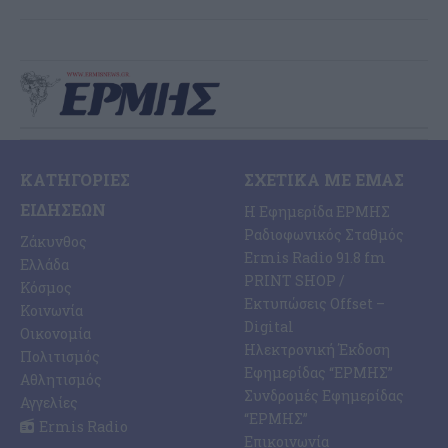
ΚΑΤΗΓΟΡΊΕΣ
ΣΧΕΤΙΚΆ ΜΕ ΕΜΆΣ
ΕΙΔΉΣΕΩΝ
Η Εφημερίδα ΕΡΜΗΣ
Ραδιοφωνικός Σταθμός
Ζάκυνθος
Ermis Radio 91.8 fm
Ελλάδα
PRINT SHOP /
Κόσμος
Εκτυπώσεις Offset –
Κοινωνία
Digital
Οικονομία
Ηλεκτρονική Έκδοση
Πολιτισμός
Εφημερίδας “ΕΡΜΗΣ”
Αθλητισμός
Συνδρομές Εφημερίδας
Αγγελίες
“ΕΡΜΗΣ”
Ermis Radio
Επικοινωνία