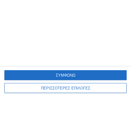
ΖΆΚΥΝΘΟΣ
Bρετανός τουρίστας φέρεται
να πνίγηκε στις Μυζήθρες
Ζακύνθου
Τις μεσημβρινές ώρες χθες, ενημερώθηκε η Λιμενική Αρχή της
Ζακύνθου για την ύπαρξη ενός 57χρονου αλλοδαπού επιβάτη
(υπήκοο Μ. Βρετανίας) ενός επιβατηγού-τουριστικού (Ε/Γ-Τ/Ρ)
σκάφους, ο
…
ΣΥΜΦΩΝΩ
7 Αυγούστου 2026
ΠΕΡΙΣΣΟΤΕΡΕΣ ΕΠΙΛΟΓΕΣ