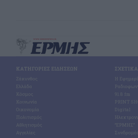
ΚΑΤΗΓΟΡΊΕΣ ΕΙΔΉΣΕΩΝ
ΣΧΕΤΙΚΆ
Ζάκυνθος
Η Εφημερ
Ελλάδα
Ραδιοφωνι
Κόσμος
91.8 fm
Κοινωνία
PRINT SHO
Οικονομία
Digital
Πολιτισμός
Ηλεκτρον
Αθλητισμός
“ΕΡΜΗΣ”
Αγγελίες
Συνδρομέ