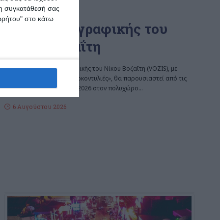
 τη συγκατάθεσή σας
ΖΆΚΥΝΘΟΣ
ορρήτου" στο κάτω
Έκθεση ζωγραφικής του
Νίκου Βοζαΐτη
Μια νέα έκθεση ζωγραφικής του Νίκου Βοζαΐτη (VOZIS), με
τίτλο «MONSTERS – Μονοκοντυλιές», θα παρουσιαστεί από τις
10 έως τις 20 Αυγούστου 2026 στον πολυχώρο
…
6 Αυγούστου 2026