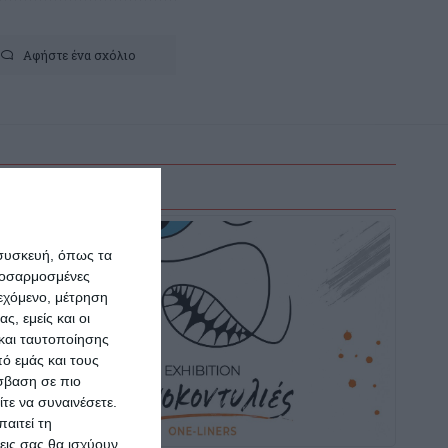
Αφήστε ένα σχόλιο
 συσκευή, όπως τα
προσαρμοσμένες
ιεχόμενο, μέτρηση
ς, εμείς και οι
και ταυτοποίησης
ό εμάς και τους
σβαση σε πιο
τε να συναινέσετε.
αιτεί τη
εις σας θα ισχύουν