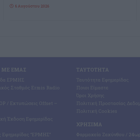
6 Αυγούστου 2026
 ΜΕ ΕΜΆΣ
ΤΑΥΤΌΤΗΤΑ
ίδα ΕΡΜΗΣ
Ταυτότητα Εφημερίδας
κός Σταθμός Ermis Radio
Ποιοι Είμαστε
Όροι Χρήσης
P / Εκτυπώσεις Offset –
Πολιτική Προστασίας Δεδο
Πολιτική Cookies
ική Έκδοση Εφημερίδας
ΧΡΉΣΙΜΑ
ς Εφημερίδας “ΕΡΜΗΣ”
Φαρμακεία Ζακύνθου / 24ω