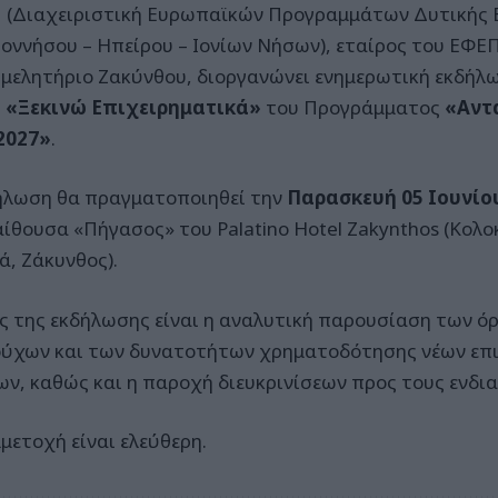
 (Διαχειριστική Ευρωπαϊκών Προγραμμάτων Δυτικής 
οννήσου – Ηπείρου – Ιονίων Νήσων), εταίρος του ΕΦΕΠ
ιμελητήριο Ζακύνθου, διοργανώνει ενημερωτική εκδήλω
η
«Ξεκινώ Επιχειρηματικά»
του Προγράμματος
«Αντ
2027»
.
ήλωση θα πραγματοποιηθεί την
Παρασκευή 05 Ιουνίου
αίθουσα «Πήγασος» του Palatino Hotel Zakynthos (Κολ
ά, Ζάκυνθος).
ς της εκδήλωσης είναι η αναλυτική παρουσίαση των ό
ούχων και των δυνατοτήτων χρηματοδότησης νέων επ
ων, καθώς και η παροχή διευκρινίσεων προς τους ενδι
μετοχή είναι ελεύθερη.