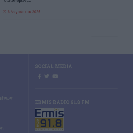
διατυπωμένες
…
6 Αυγούστου 2026
SOCIAL MEDIA
μένων
ERMIS RADIO 91.8 FM
ρη