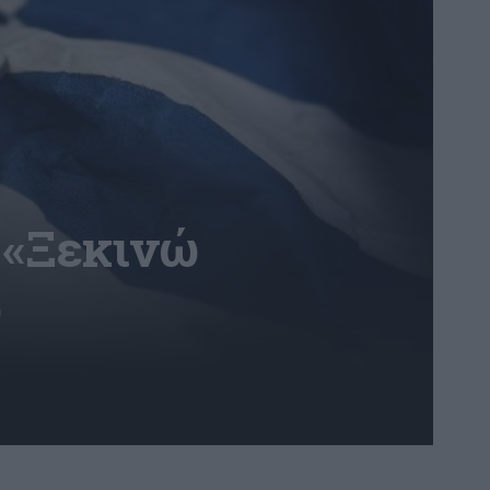
 «Ξεκινώ
ο