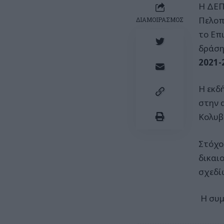
Η ΔΕΠ
Πελοπ
ΔΙΑΜΟΙΡΑΣΜΟΣ
το Επ
δράσ
2021-
Η εκδ
στην 
Κολυβ
Στόχο
δικαι
σχεδί
Η συμ