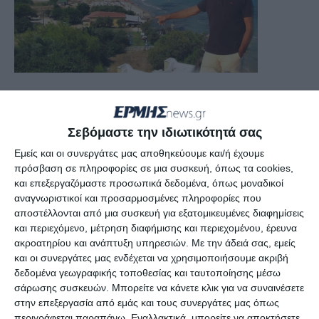
«Είχε μπει μέσα στο αντλιοστάσιο ένα φίδι. Αυτό
το ερπετό τυλίχτηκε γύρω από τις ασφάλειες του
Σεβόμαστε την ιδιωτικότητά σας
πίνακα. Αυτό είχε ως αποτέλεσμα να
Εμείς και οι συνεργάτες μας αποθηκεύουμε και/ή έχουμε
δημιουργηθεί ένα black out στον πίνακα. Έτσι δεν
πρόσβαση σε πληροφορίες σε μια συσκευή, όπως τα cookies,
υπήρχε ρεύμα για να λειτουργήσουν οι αντλίες.
και επεξεργαζόμαστε προσωπικά δεδομένα, όπως μοναδικοί
Άρα, καταλαβαίνει ο κόσμος τι πρόβλημα
αναγνωριστικοί και προσαρμοσμένες πληροφορίες που
αποστέλλονται από μια συσκευή για εξατομικευμένες διαφημίσεις
δημιουργήθηκε…
και περιεχόμενο, μέτρηση διαφήμισης και περιεχομένου, έρευνα
ακροατηρίου και ανάπτυξη υπηρεσιών.
Με την άδειά σας, εμείς
Έτσι, λοιπόν, επισκέφτηκα την περιοχή και
και οι συνεργάτες μας ενδέχεται να χρησιμοποιήσουμε ακριβή
δεδομένα γεωγραφικής τοποθεσίας και ταυτοποίησης μέσω
άρχισα να παίρνω τηλέφωνα τον πρόεδρο της
σάρωσης συσκευών. Μπορείτε να κάνετε κλικ για να συναινέσετε
ΔΕΥΑΖ και τους ηλεκτρολόγους. Το φίδι κάηκε!
στην επεξεργασία από εμάς και τους συνεργάτες μας όπως
Από τις 13:30 έως και τις 17:30 είχαμε πρόβλημα.
περιγράφεται παραπάνω. Εναλλακτικά, μπορείτε να αποκτήσετε