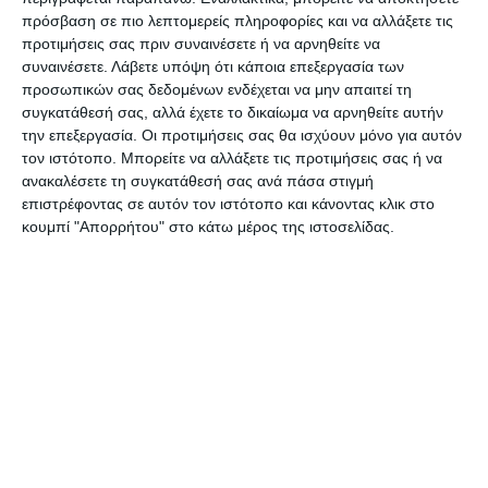
πρόσβαση σε πιο λεπτομερείς πληροφορίες και να αλλάξετε τις
Από εκεί και πέρα, αφού αποκαταστάθηκε η
προτιμήσεις σας πριν συναινέσετε ή να αρνηθείτε να
βλάβη, ερχόταν το ‘’τσουνάμι’’ με τα λύματα και
συναινέσετε.
Λάβετε υπόψη ότι κάποια επεξεργασία των
έτσι υπήρξε η υπερχείλιση.
προσωπικών σας δεδομένων ενδέχεται να μην απαιτεί τη
συγκατάθεσή σας, αλλά έχετε το δικαίωμα να αρνηθείτε αυτήν
την επεξεργασία. Οι προτιμήσεις σας θα ισχύουν μόνο για αυτόν
Έτσι, ούτε οι λυματοφορείς μπορούσαν να
τον ιστότοπο. Μπορείτε να αλλάξετε τις προτιμήσεις σας ή να
ελέγξουν την κατάσταση, ούτε κανένας! Για άλλη
ανακαλέσετε τη συγκατάθεσή σας ανά πάσα στιγμή
επιστρέφοντας σε αυτόν τον ιστότοπο και κάνοντας κλικ στο
μια φορά υπήρξε αυτή η λυπηρή κατάσταση. Δεν
κουμπί "Απορρήτου" στο κάτω μέρος της ιστοσελίδας.
πρέπει να μας βρει άλλη σεζόν σε αυτό το χάλι…
Το έχουμε συζητήσει αυτό με όλους τους φορείς.
Ελπίζουμε ότι μετά την τελευταία συνάντηση που
είχαμε στο Πνευματικό Κέντρο, ότι τέλος του
χρόνου θα έχουμε μια ολοκληρωμένη μελέτη. Μας
υποσχέθηκε ο πρόεδρος ότι θα γίνουν αυτά τα 5
υποέργα, ώστε να μην έχουμε όλα αυτά τα
πρόβλημα. Ένας νέος βιολογικός είναι αδύνατον
να κατασκευαστεί.