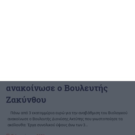
ΖΆΚΥΝΘΟΣ
Πιστώσεις για την
αναβάθμιση του βιολογικού
ανακοίνωσε ο Βουλευτής
Ζακύνθου
Πάνω από 3 εκατομμύρια ευρώ για την αναβάθμιση του Βιολογικού
ανακοίνωσε ο Βουλευτής Διονύσης Ακτύπης που γνωστοποίησε τα
ακόλουθα: Έργα συνολικού ύψους άνω των 3
…