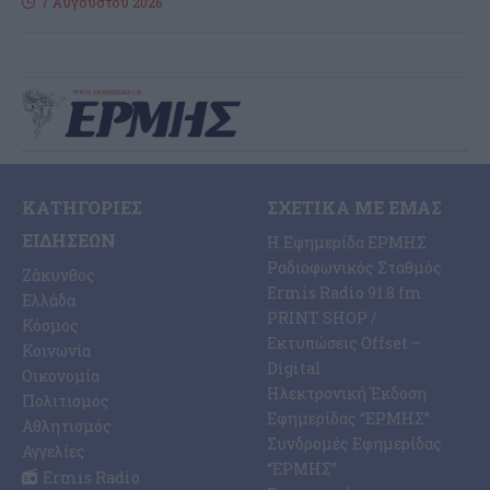
7 Αυγούστου 2026
ΚΑΤΗΓΟΡΊΕΣ
ΣΧΕΤΙΚΆ ΜΕ ΕΜΆΣ
ΕΙΔΉΣΕΩΝ
Η Εφημερίδα ΕΡΜΗΣ
Ραδιοφωνικός Σταθμός
Ζάκυνθος
Ermis Radio 91.8 fm
Ελλάδα
PRINT SHOP /
Κόσμος
Εκτυπώσεις Offset –
Κοινωνία
Digital
Οικονομία
Ηλεκτρονική Έκδοση
Πολιτισμός
Εφημερίδας “ΕΡΜΗΣ”
Αθλητισμός
Συνδρομές Εφημερίδας
Αγγελίες
“ΕΡΜΗΣ”
Ermis Radio