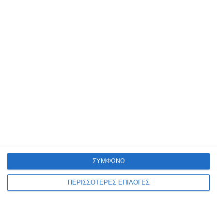
Σάλος έχει προκληθεί μετά τις απανωτές καταγγελίες τουριστριών
για σεξουαλική κακοποίηση στη Ζάκυνθο, σύμφωνα με τα στοιχεία
της ΠΟΕΔΗΝ. Όπως υποστηρίζει η Πανελλήνια Ομοσπονδία
Εργαζομένων Δημόσιων Νοσοκομείων, από τις 15 Ιουνίου μέχρι
…
6 Αυγούστου 2026
ΣΥΜΦΩΝΩ
ΠΕΡΙΣΣΟΤΕΡΕΣ ΕΠΙΛΟΓΕΣ
ΕΛΛΆΔΑ
ΖΆΚΥΝΘΟΣ
Στον Εισαγγελέα τουρίστας