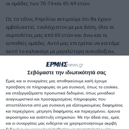
οι ομάδες των 70-74 και 65-69 ετών.
Ως το τέλος Απριλίου εκτιμούμε ότι θα έχουν
εμβολιαστεί, τουλάχιστον με μια δόση, όλοι οι
συμπολίτες μας από 60 ετών και άνω και οι
ευπαθείς ομάδες. Αυτό μας επιτρέπει να κοιτάμε
αυτό το καλοκαίρι με μεγαλύτερη αισιοδοξία»,
ανέφερε η κυρία Πελώνη.
Σεβόμαστε την ιδιωτικότητά σας
Στην ερώτηση για ενδεχόμενα νέα μέτρα, η κυρία
Εμείς και οι συνεργάτες μας αποθηκεύουμε και/ή έχουμε
Πελώνη υπενθύμισε ότι όλες οι αποφάσεις της
πρόσβαση σε πληροφορίες σε μια συσκευή, όπως τα cookies,
κυβέρνησης ακολουθούν τις εξελίξεις στο
και επεξεργαζόμαστε προσωπικά δεδομένα, όπως μοναδικοί
επιδημιολογικό επίπεδο με βάση τις εισηγήσεις
αναγνωριστικοί και προσαρμοσμένες πληροφορίες που
αποστέλλονται από μια συσκευή για εξατομικευμένες διαφημίσεις
των ειδικών.
και περιεχόμενο, μέτρηση διαφήμισης και περιεχομένου, έρευνα
ακροατηρίου και ανάπτυξη υπηρεσιών.
Με την άδειά σας, εμείς
«Δυστυχώς, είμαστε υπό την αίρεση αυτής της
και οι συνεργάτες μας ενδέχεται να χρησιμοποιήσουμε ακριβή