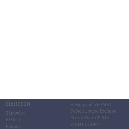
Δημοτικό στάδιο
΄Aκαρπη υπήρξε η συνεδρίαση του Δημοτικού Συμβουλίου το
βράδυ της Τρίτης με κύριο θέμα την αναμόρφωση του
προϋπολογισμού για την αντιμετώπιση των δαπανών ως προς
…
4 Αυγούστου 2026
ΚΑΤΗΓΟΡΊΕΣ
ΣΧΕΤΙΚΆ ΜΕ ΕΜΆΣ
ΕΙΔΉΣΕΩΝ
Η Εφημερίδα ΕΡΜΗΣ
Ραδιοφωνικός Σταθμός
Ζάκυνθος
Ermis Radio 91.8 fm
Ελλάδα
PRINT SHOP /
Κόσμος