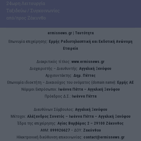
24ωρη Λειτουργία
Ταξιδεύω / Συγκοινωνίες
από/προς Ζάκυνθο
ermisnews.gr | Ταυτότητα
Eπωνυμία επιχείρησης:
Ερμής Ραδιοτηλεοπτική και Εκδοτική Ανώνυμη
Εταιρεία
Διακριτικός τίτλος:
www.ermisnews.gr
Διαχειριστής – Διευθυντής:
Αγγελική Ξενόφου
Αρχισυντάκτης:
Δημ. Πέττας
Επωνυμία ιδιοκτήτη – Δικαιούχος του ονόματος (domain name):
Ερμής ΑΕ
Νόμιμοι Εκπρόσωποι:
Iωάννα Πέττα – Αγγελική Ξενόφου
Πρόεδρος Δ.Σ.:
Iωάννα Πέττα
Διευθύνων Σύμβουλος:
Αγγελική Ξενόφου
Μέτοχοι:
Αλέξανδρος Συνετός – Iωάννα Πέττα – Αγγελική Ξενόφου
Έδρα της επιχείρησης:
Aγίας Βαρβάρας 2 – 29100 Ζάκυνθος
ΑΦΜ:
099926627
– ΔΟΥ:
Ζακύνθου
Ηλεκτρονική διεύθυνση επικοινωνίας:
contact@ermisnews.gr