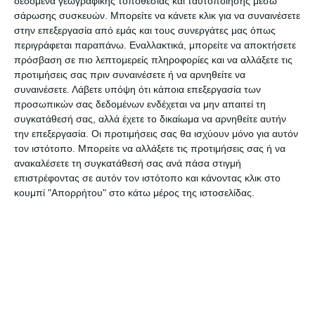
πρωτοφανούς κρίσης και φαίνεται ότι έχουμε
δεδομένα γεωγραφικής τοποθεσίας και ταυτοποίησης μέσω
σάρωσης συσκευών. Μπορείτε να κάνετε κλικ για να συναινέσετε
τουλάχιστον δέκα μέρες με δύο εβδομάδες
στην επεξεργασία από εμάς και τους συνεργάτες μας όπως
δύσκολες μπροστά μας.
περιγράφεται παραπάνω. Εναλλακτικά, μπορείτε να αποκτήσετε
πρόσβαση σε πιο λεπτομερείς πληροφορίες και να αλλάξετε τις
προτιμήσεις σας πριν συναινέσετε ή να αρνηθείτε να
Περιμένουμε λοιπόν, να δούμε τις εξελίξεις,
συναινέσετε.
Λάβετε υπόψη ότι κάποια επεξεργασία των
ελπίζοντας ότι οδεύουμε προς το τέλος αυτής
προσωπικών σας δεδομένων ενδέχεται να μην απαιτεί τη
της πρωτοφανούς περιπέτειας.
συγκατάθεσή σας, αλλά έχετε το δικαίωμα να αρνηθείτε αυτήν
την επεξεργασία. Οι προτιμήσεις σας θα ισχύουν μόνο για αυτόν
τον ιστότοπο. Μπορείτε να αλλάξετε τις προτιμήσεις σας ή να
Ηδη, ωστόσο, φαίνεται, μια μείωση των βαριών
ανακαλέσετε τη συγκατάθεσή σας ανά πάσα στιγμή
νοσήσεων σε ομάδες μεγαλύτερης ηλικίας, των 80
επιστρέφοντας σε αυτόν τον ιστότοπο και κάνοντας κλικ στο
κουμπί "Απορρήτου" στο κάτω μέρος της ιστοσελίδας.
και άνω.
Αυτό είναι, προφανώς, το αποτύπωμα του
εμβολιασμού, το οποίο, όσο θα προχωρούν, θα
φαίνεται και περισσότερο», δήλωσε.
Προτεραιότητα το άνοιγμα του λιανεμπορίου