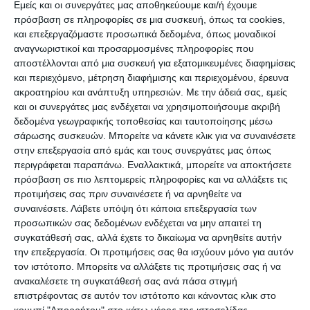
Εμείς και οι συνεργάτες μας αποθηκεύουμε και/ή έχουμε
πρόσβαση σε πληροφορίες σε μια συσκευή, όπως τα cookies,
και επεξεργαζόμαστε προσωπικά δεδομένα, όπως μοναδικοί
αναγνωριστικοί και προσαρμοσμένες πληροφορίες που
αποστέλλονται από μια συσκευή για εξατομικευμένες διαφημίσεις
και περιεχόμενο, μέτρηση διαφήμισης και περιεχομένου, έρευνα
ακροατηρίου και ανάπτυξη υπηρεσιών.
Με την άδειά σας, εμείς
Η προσέλευση του κόσμου
και οι συνεργάτες μας ενδέχεται να χρησιμοποιήσουμε ακριβή
δεδομένα γεωγραφικής τοποθεσίας και ταυτοποίησης μέσω
Η κα Ελένη Πέττα, έμπορος της Λαϊκής αγοράς
σάρωσης συσκευών. Μπορείτε να κάνετε κλικ για να συναινέσετε
στην επεξεργασία από εμάς και τους συνεργάτες μας όπως
αγροτικών προϊόντων , μίλησε στον -Ε- για την
περιγράφεται παραπάνω. Εναλλακτικά, μπορείτε να αποκτήσετε
κίνηση που υπάρχει αυτό το διάστημα στην
πρόσβαση σε πιο λεπτομερείς πληροφορίες και να αλλάξετε τις
Λαϊκή:
προτιμήσεις σας πριν συναινέσετε ή να αρνηθείτε να
συναινέσετε.
Λάβετε υπόψη ότι κάποια επεξεργασία των
προσωπικών σας δεδομένων ενδέχεται να μην απαιτεί τη
«Αυτή την περίοδο η κίνηση είναι μέτρια.
συγκατάθεσή σας, αλλά έχετε το δικαίωμα να αρνηθείτε αυτήν
Βλέπουμε ότι κάποιοι τουρίστες επισκέπτονται
την επεξεργασία. Οι προτιμήσεις σας θα ισχύουν μόνο για αυτόν
τον ιστότοπο. Μπορείτε να αλλάξετε τις προτιμήσεις σας ή να
την Λαϊκή Αγορά και έτσι υπάρχει λίγο παραπάνω
ανακαλέσετε τη συγκατάθεσή σας ανά πάσα στιγμή
κίνηση. Επίσης διαπιστώνουμε ότι ο Ζακυνθινός
επιστρέφοντας σε αυτόν τον ιστότοπο και κάνοντας κλικ στο
δεν προτιμάει την Λαϊκή γιατί θέλει κάτι γρήγορο