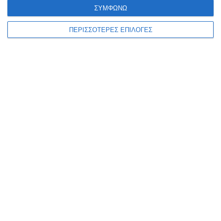
ΣΥΜΦΩΝΩ
ΠΕΡΙΣΣΟΤΕΡΕΣ ΕΠΙΛΟΓΕΣ
ΕΛΛΆΔΑ
Συλλήψεις για κατοχή
ναρκωτικών ουσιών σε
Λευκάδα και Κέρκυρα
Τέσσερις συλλήψεις πραγματοποιήθηκαν το τελευταίο 24ωρο,
κατά τη διάρκεια στοχευμένων δράσεων, από αστυνομικούς σε