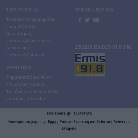
ΤΑΥΤΌΤΗΤΑ
SOCIAL MEDIA
Ταυτότητα Εφημερίδας
Ποιοι Είμαστε
Όροι Χρήσης
Πολιτική Προστασίας
ERMIS RADIO 91.8 FM
Δεδομένων
Πολιτική Cookies
ΧΡΉΣΙΜΑ
Φαρμακεία Ζακύνθου /
24ωρη Λειτουργία
Ταξιδεύω / Συγκοινωνίες
από/προς Ζάκυνθο
ermisnews.gr | Ταυτότητα
Eπωνυμία επιχείρησης:
Ερμής Ραδιοτηλεοπτική και Εκδοτική Ανώνυμη
Εταιρεία