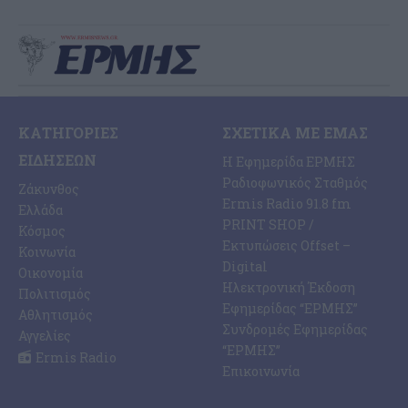
ΚΑΤΗΓΟΡΊΕΣ
ΣΧΕΤΙΚΆ ΜΕ ΕΜΆΣ
ΕΙΔΉΣΕΩΝ
Η Εφημερίδα ΕΡΜΗΣ
Ραδιοφωνικός Σταθμός
Ζάκυνθος
Ermis Radio 91.8 fm
Ελλάδα
PRINT SHOP /
Κόσμος
Εκτυπώσεις Offset –
Κοινωνία
Digital
Οικονομία
Ηλεκτρονική Έκδοση
Πολιτισμός
Εφημερίδας “ΕΡΜΗΣ”
Αθλητισμός
Συνδρομές Εφημερίδας
Αγγελίες
“ΕΡΜΗΣ”
Ermis Radio
Επικοινωνία