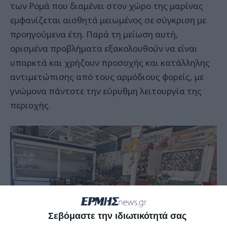
των Ρομά που διαμένει στον χώρο της μαρίνας
εμφανίζεται αισθητά μειωμένος σε σύγκριση με
προηγούμενα έτη. Παρά τη μείωση αυτή,
ορισμένα προβλήματα εξακολουθούν να είναι
υπαρκτά και χρήζουν προσοχής και κατάλληλης
αντιμετώπισης από τους αρμόδιους φορείς, με
γνώμονα πάντοτε την εύρυθμη λειτουργία της
περιοχής.
Σεβόμαστε την ιδιωτικότητά σας