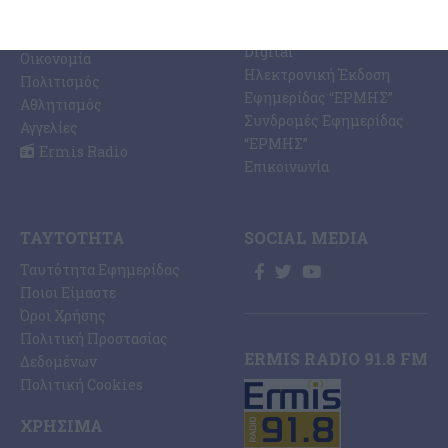
PRINT SHOP /
Κόσμος
Εκτυπώσεις Offset –
Κοινωνία
Digital
Οικονομία
Ηλεκτρονική Έκδοση
Πολιτισμός
Εφημερίδας “ΕΡΜΗΣ”
Αθλητισμός
Συνδρομές Εφημερίδας
Αγγελίες
“ΕΡΜΗΣ”
Ermis Radio
Επικοινωνία
ΤΑΥΤΌΤΗΤΑ
SOCIAL MEDIA
Ταυτότητα Εφημερίδας
Ποιοι Είμαστε
Όροι Χρήσης
Πολιτική Προστασίας
ERMIS RADIO 91.8 FM
Δεδομένων
Πολιτική Cookies
ΧΡΉΣΙΜΑ