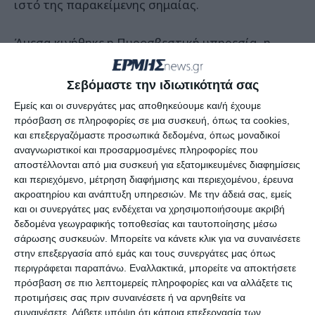
ιστό της παρακείμενης σημαίας.
Άμεσα κινήθηκε η Πυροσβεστική υπηρεσία, η
ΕΜΟΔΕ και το ΕΚΑΒ που αφού ανέσυραν από την
επικίνδυνη πλαγιά τον τουρίστα, τον μετέφεραν
Σεβόμαστε την ιδιωτικότητά σας
στο Νοσοκομείο Ζακύνθου. Επρόκειτο για μία
Εμείς και οι συνεργάτες μας αποθηκεύουμε και/ή έχουμε
ιδιαίτερα δύσκολη επιχείρηση καθώς οι άνδρες
πρόσβαση σε πληροφορίες σε μια συσκευή, όπως τα cookies,
και επεξεργαζόμαστε προσωπικά δεδομένα, όπως μοναδικοί
της ΕΜΟΔΕ και της Πυροσβεστικής δέθηκαν στα
αναγνωριστικοί και προσαρμοσμένες πληροφορίες που
βράχια για να φτάσουν στο σημείο που έπεσε ο
αποστέλλονται από μια συσκευή για εξατομικευμένες διαφημίσεις
άνδρας.
και περιεχόμενο, μέτρηση διαφήμισης και περιεχομένου, έρευνα
ακροατηρίου και ανάπτυξη υπηρεσιών.
Με την άδειά σας, εμείς
και οι συνεργάτες μας ενδέχεται να χρησιμοποιήσουμε ακριβή
Η τουριστική περίοδος ξεκίνησε με πολλά τέτοια
δεδομένα γεωγραφικής τοποθεσίας και ταυτοποίησης μέσω
δυσάρεστα περιστατικά καθώς μέσα σε λίγες
σάρωσης συσκευών. Μπορείτε να κάνετε κλικ για να συναινέσετε
στην επεξεργασία από εμάς και τους συνεργάτες μας όπως
εβδομάδες έχουν καταγραφεί τραυματισμοί από
περιγράφεται παραπάνω. Εναλλακτικά, μπορείτε να αποκτήσετε
πτώση βράχων, από επικίνδυνα περάσματα και
πρόσβαση σε πιο λεπτομερείς πληροφορίες και να αλλάξετε τις
από τροχαία.
προτιμήσεις σας πριν συναινέσετε ή να αρνηθείτε να
συναινέσετε.
Λάβετε υπόψη ότι κάποια επεξεργασία των