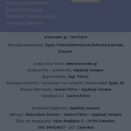
Φαρμακεία Ζακύνθου /
24ωρη Λειτουργία
Ταξιδεύω / Συγκοινωνίες
από/προς Ζάκυνθο
ermisnews.gr | Ταυτότητα
Eπωνυμία επιχείρησης:
Ερμής Ραδιοτηλεοπτική και Εκδοτική Ανώνυμη
Εταιρεία
Διακριτικός τίτλος:
www.ermisnews.gr
Διαχειριστής – Διευθυντής:
Αγγελική Ξενόφου
Αρχισυντάκτης:
Δημ. Πέττας
Επωνυμία ιδιοκτήτη – Δικαιούχος του ονόματος (domain name):
Ερμής ΑΕ
Νόμιμοι Εκπρόσωποι:
Iωάννα Πέττα – Αγγελική Ξενόφου
Πρόεδρος Δ.Σ.:
Iωάννα Πέττα
Διευθύνων Σύμβουλος:
Αγγελική Ξενόφου
Μέτοχοι:
Αλέξανδρος Συνετός – Iωάννα Πέττα – Αγγελική Ξενόφου
Έδρα της επιχείρησης:
Aγίας Βαρβάρας 2 – 29100 Ζάκυνθος
ΑΦΜ:
099926627
– ΔΟΥ:
Ζακύνθου