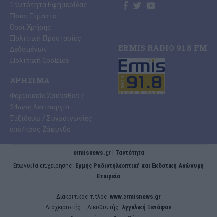
Ταυτότητα Εφημερίδας
Ποιοι Είμαστε
Όροι Χρήσης
Πολιτική Προστασίας
ERMIS RADIO 91.8 FM
Δεδομένων
Πολιτική Cookies
ΧΡΉΣΙΜΑ
Φαρμακεία Ζακύνθου /
24ωρη Λειτουργία
Ταξιδεύω / Συγκοινωνίες
από/προς Ζάκυνθο
ermisnews.gr | Ταυτότητα
Eπωνυμία επιχείρησης:
Ερμής Ραδιοτηλεοπτική και Εκδοτική Ανώνυμη
Εταιρεία
Διακριτικός τίτλος:
www.ermisnews.gr
Διαχειριστής – Διευθυντής:
Αγγελική Ξενόφου