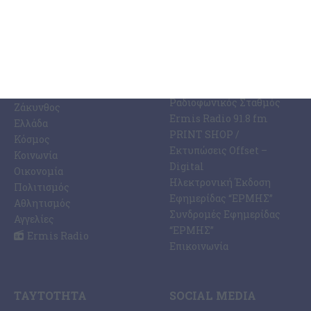
ΚΑΤΗΓΟΡΊΕΣ
ΣΧΕΤΙΚΆ ΜΕ ΕΜΆΣ
ΕΙΔΉΣΕΩΝ
Η Εφημερίδα ΕΡΜΗΣ
Ραδιοφωνικός Σταθμός
Ζάκυνθος
Ermis Radio 91.8 fm
Ελλάδα
PRINT SHOP /
Κόσμος
Εκτυπώσεις Offset –
Κοινωνία
Digital
Οικονομία
Ηλεκτρονική Έκδοση
Πολιτισμός
Εφημερίδας “ΕΡΜΗΣ”
Αθλητισμός
Συνδρομές Εφημερίδας
Αγγελίες
“ΕΡΜΗΣ”
Ermis Radio
Επικοινωνία
ΤΑΥΤΌΤΗΤΑ
SOCIAL MEDIA