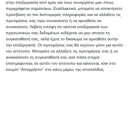
ακόμη και πάνω από 160 βουλευτές, ο ΣΥΡΙΖΑ να
στην επεξεργασία από εμάς και τους συνεργάτες μας όπως
ανεβάσει τα ποσοστά του και να καταστεί
περιγράφεται παραπάνω. Εναλλακτικά, μπορείτε να αποκτήσετε
πρόσβαση σε πιο λεπτομερείς πληροφορίες και να αλλάξετε τις
ισχυρός αντιπολιτευτικός πόλος, και το ΠΑΣΟΚ
προτιμήσεις σας πριν συναινέσετε ή να αρνηθείτε να
να αυξήσει τη δύναμή του και να αμφισβητήσει
συναινέσετε.
Λάβετε υπόψη ότι κάποια επεξεργασία των
την κυρίαρχη θέση της συντηρητικής παράταξης
προσωπικών σας δεδομένων ενδέχεται να μην απαιτεί τη
συγκατάθεσή σας, αλλά έχετε το δικαίωμα να αρνηθείτε αυτήν
στην κοινωνία.
την επεξεργασία. Οι προτιμήσεις σας θα ισχύουν μόνο για αυτόν
τον ιστότοπο. Μπορείτε να αλλάξετε τις προτιμήσεις σας ή να
ανακαλέσετε τη συγκατάθεσή σας ανά πάσα στιγμή
επιστρέφοντας σε αυτόν τον ιστότοπο και κάνοντας κλικ στο
Η ΔΙΑΚΟΜΑΤΙΚΗ
κουμπί "Απορρήτου" στο κάτω μέρος της ιστοσελίδας.
Συνεδριάζει σήμερα Δευτέρα 12 Ιουνίου και ώρα
16:00, με διευρυμένη σύνθεση, η Διακομματική
Επιτροπή Βουλευτικών Εκλογών, υπό την
προεδρία της υπηρεσιακής υπουργού
Εσωτερικών, Καλλιόπης Σπανού.