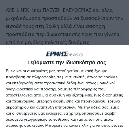
ΛΥΣΗ, ΝΙΚΗ και ΠΛΕΥΣΗ ΕΛΕΥΘΕΡΙΑΣ και άλλα
μικρά κόμματα προσπαθούν να διασφαλίσουν την
είσοδό τους στη Βουλή αλλά είναι σαφής η
προσπάθεια περιθωριοποίησής τους που γίνεται
από τις μεγάλες πολιτικές δυνάμεις.
Σεβόμαστε την ιδιωτικότητά σας
15 ημέρες πριν τις εκλογές και είναι σαφές ότι οι
Εμείς και οι συνεργάτες μας αποθηκεύουμε και/ή έχουμε
μεγάλοι των εκλογών δεν θέλουν να βλέπουν στα
πρόσβαση σε πληροφορίες σε μια συσκευή, όπως τα cookies,
πόδια τους, τους αποκαλούμενους μικρούς.
και επεξεργαζόμαστε προσωπικά δεδομένα, όπως μοναδικοί
αναγνωριστικοί και προσαρμοσμένες πληροφορίες που
αποστέλλονται από μια συσκευή για εξατομικευμένες διαφημίσεις
και περιεχόμενο, μέτρηση διαφήμισης και περιεχομένου, έρευνα
Τα τρία πρώτα κόμματα έχουν εντελώς
ακροατηρίου και ανάπτυξη υπηρεσιών.
Με την άδειά σας, εμείς
διαφορετικές στοχεύσεις. Η ΝΔ να καταστεί
και οι συνεργάτες μας ενδέχεται να χρησιμοποιήσουμε ακριβή
δεδομένα γεωγραφικής τοποθεσίας και ταυτοποίησης μέσω
κυρίαρχη και να πάρει μια ισχυρή πλειοψηφία,
σάρωσης συσκευών. Μπορείτε να κάνετε κλικ για να συναινέσετε