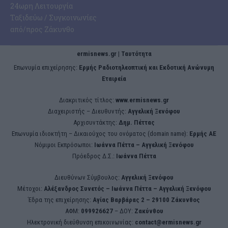
24ωρη Λειτουργία
Ταξιδεύω / Συγκοινωνίες
από/προς Ζάκυνθο
ermisnews.gr | Ταυτότητα
Eπωνυμία επιχείρησης:
Ερμής Ραδιοτηλεοπτική και Εκδοτική Ανώνυμη
Εταιρεία
Διακριτικός τίτλος:
www.ermisnews.gr
Διαχειριστής – Διευθυντής:
Αγγελική Ξενόφου
Αρχισυντάκτης:
Δημ. Πέττας
Επωνυμία ιδιοκτήτη – Δικαιούχος του ονόματος (domain name):
Ερμής ΑΕ
Νόμιμοι Εκπρόσωποι:
Iωάννα Πέττα – Αγγελική Ξενόφου
Πρόεδρος Δ.Σ.:
Iωάννα Πέττα
Διευθύνων Σύμβουλος:
Αγγελική Ξενόφου
Μέτοχοι:
Αλέξανδρος Συνετός – Iωάννα Πέττα – Αγγελική Ξενόφου
Έδρα της επιχείρησης:
Aγίας Βαρβάρας 2 – 29100 Ζάκυνθος
ΑΦΜ:
099926627
– ΔΟΥ:
Ζακύνθου
Ηλεκτρονική διεύθυνση επικοινωνίας:
contact@ermisnews.gr