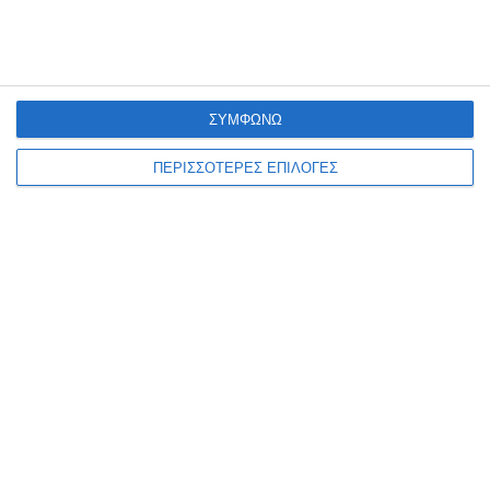
του Δυτικού Νείλου στην Ελλάδα, με τον ΕΟΔΥ να ανακοινώνει ακόμη
23 νέα εγχώρια κρούσματα
…
6 Αυγούστου 2026
ΣΥΜΦΩΝΩ
ΠΕΡΙΣΣΟΤΕΡΕΣ ΕΠΙΛΟΓΕΣ
ΕΛΛΆΔΑ
ΖΆΚΥΝΘΟΣ
Διονύσιος Ακτύπης: Η
ανάπλαση της παραλίας του