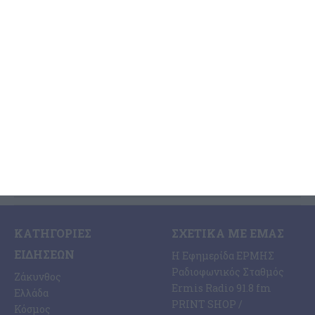
Zακύνθου
Σε σοβαρή κατάσταση και διασωληνωμένος νοσηλεύεται στη
Μονάδα Εντατικής Θεραπείας του Νοσοκομείου Ζακύνθου ένας
47χρονος Άγγλος τουρίστας που εντοπίστηκε χωρίς τις αισθήσεις
του στην θαλάσσια
…
3 Αυγούστου 2026
ΚΑΤΗΓΟΡΊΕΣ
ΣΧΕΤΙΚΆ ΜΕ ΕΜΆΣ
ΕΙΔΉΣΕΩΝ
Η Εφημερίδα ΕΡΜΗΣ
Ραδιοφωνικός Σταθμός
Ζάκυνθος
Ermis Radio 91.8 fm
Ελλάδα
PRINT SHOP /
Κόσμος