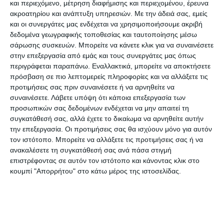
και περιεχόμενο, μέτρηση διαφήμισης και περιεχομένου, έρευνα
την εδραίωση του Τμήματος. Όμως το γνωστικό
ακροατηρίου και ανάπτυξη υπηρεσιών.
Με την άδειά σας, εμείς
του αντικείμενο που είναι το περιβάλλον που
και οι συνεργάτες μας ενδέχεται να χρησιμοποιήσουμε ακριβή
δυστυχώς δεν είναι στα top ζητήματα της
δεδομένα γεωγραφικής τοποθεσίας και ταυτοποίησης μέσω
σάρωσης συσκευών. Μπορείτε να κάνετε κλικ για να συναινέσετε
κοινωνίας.
στην επεξεργασία από εμάς και τους συνεργάτες μας όπως
περιγράφεται παραπάνω. Εναλλακτικά, μπορείτε να αποκτήσετε
Είναι απαραίτητο και πολύ σημαντικό να έχει η
πρόσβαση σε πιο λεπτομερείς πληροφορίες και να αλλάξετε τις
Ζάκυνθος ένα τέτοιο Τμήμα στο Ιόνιο και ειδικά
προτιμήσεις σας πριν συναινέσετε ή να αρνηθείτε να
συναινέσετε.
Λάβετε υπόψη ότι κάποια επεξεργασία των
στη Ζάκυνθο, λόγω του ΕΘΠΖ και της κλιματικής
προσωπικών σας δεδομένων ενδέχεται να μην απαιτεί τη
μεταβλητότητας».
συγκατάθεσή σας, αλλά έχετε το δικαίωμα να αρνηθείτε αυτήν
την επεξεργασία. Οι προτιμήσεις σας θα ισχύουν μόνο για αυτόν
τον ιστότοπο. Μπορείτε να αλλάξετε τις προτιμήσεις σας ή να
Η κ. Καμπάση εξέφρασε την αγωνία της για την
ανακαλέσετε τη συγκατάθεσή σας ανά πάσα στιγμή
τύχη του Τμήματος και είπε: «Ανησυχούμε για
επιστρέφοντας σε αυτόν τον ιστότοπο και κάνοντας κλικ στο
όλα τα Τμήματα Περιβάλλοντος γιατί φαίνεται να
κουμπί "Απορρήτου" στο κάτω μέρος της ιστοσελίδας.
αντιμετωπίζουν πρόβλημα με τις εξαγγελίες του
υπουργείου. Ελπίζουμε πως στη νοοτροπία του
Έλληνα θα μπει περισσότερο η έννοια για το