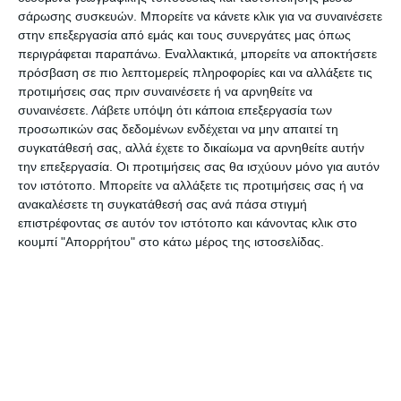
κατά την εισήγηση του στην συνεδρίαση της
σάρωσης συσκευών. Μπορείτε να κάνετε κλικ για να συναινέσετε
ΚΕΔΕ:
στην επεξεργασία από εμάς και τους συνεργάτες μας όπως
περιγράφεται παραπάνω. Εναλλακτικά, μπορείτε να αποκτήσετε
πρόσβαση σε πιο λεπτομερείς πληροφορίες και να αλλάξετε τις
«Στη Ζάκυνθο δουλεύω 30 χρόνια. Στην αρχή είχα
προτιμήσεις σας πριν συναινέσετε ή να αρνηθείτε να
ξεκινήσει να συνεργάζομαι με τον αείμνηστο
συναινέσετε.
Λάβετε υπόψη ότι κάποια επεξεργασία των
προσωπικών σας δεδομένων ενδέχεται να μην απαιτεί τη
Δήμαρχο Α. Λαδικό, ο οποίος μας είχε αναθέσει
συγκατάθεσή σας, αλλά έχετε το δικαίωμα να αρνηθείτε αυτήν
τότε, στο Πανεπιστήμιο, την πρώτη μελέτη
την επεξεργασία. Οι προτιμήσεις σας θα ισχύουν μόνο για αυτόν
αντισεισμικού σχεδιασμού της Ζακύνθου. Έκτοτε
τον ιστότοπο. Μπορείτε να αλλάξετε τις προτιμήσεις σας ή να
ανακαλέσετε τη συγκατάθεσή σας ανά πάσα στιγμή
έχουν γίνει πάρα πολλά πράγματα και
επιστρέφοντας σε αυτόν τον ιστότοπο και κάνοντας κλικ στο
διερευνούμε την περιοχή. Μπορούμε να πούμε ότι
κουμπί "Απορρήτου" στο κάτω μέρος της ιστοσελίδας.
είμαστε πλέον μόνιμοι κάτοικοι της Ζακύνθου.
Ως γεωεπιστήμονες βλέπουμε την Ζάκυνθο με μια
άλλη οπτική κατά την οποία δεν μπορούμε να
την δούμε ως κάποιοι άλλοι. Για όλους αυτούς
τους λόγους αγαπάμε αυτό το νησί, χωρίς να