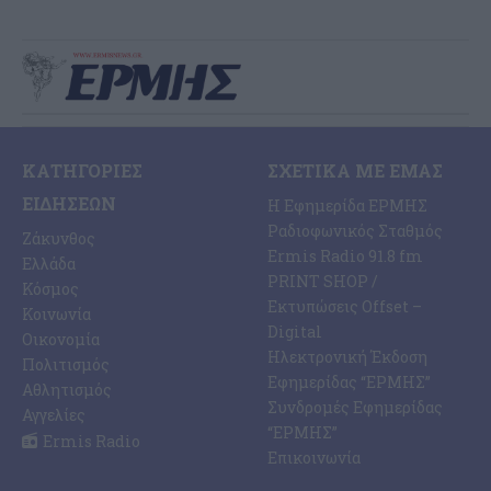
ΚΑΤΗΓΟΡΊΕΣ
ΣΧΕΤΙΚΆ ΜΕ ΕΜΆΣ
ΕΙΔΉΣΕΩΝ
Η Εφημερίδα ΕΡΜΗΣ
Ραδιοφωνικός Σταθμός
Ζάκυνθος
Ermis Radio 91.8 fm
Ελλάδα
PRINT SHOP /
Κόσμος
Εκτυπώσεις Offset –
Κοινωνία
Digital
Οικονομία
Ηλεκτρονική Έκδοση
Πολιτισμός
Εφημερίδας “ΕΡΜΗΣ”
Αθλητισμός
Συνδρομές Εφημερίδας
Αγγελίες
“ΕΡΜΗΣ”
Ermis Radio
Επικοινωνία