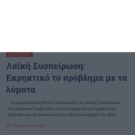
ΖΆΚΥΝΘΟΣ
Λαϊκή Συσπείρωση:
Εκρηκτικό το πρόβλημα με τα
λύματα
Διαμαρτυρία κατέθεσε ο συνδυασμός της Λαϊκής Συσπείρωσης
του Δημοτικού Συμβουλίου για ητ διαχείριση των λυμάτων της
Ζακύνθου και σε ανακοίνωση που εξέδωσε αναφέρει: Για άλλη
…
7 Αυγούστου 2026