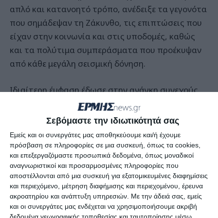
απλό και κατανοητό τρόπο, ανέδειξε τα γεγονότα
που σημάδεψαν τη Ζάκυνθο, τις επιπτώσεις που
είχαν στην κοινωνία και στις υποδομές, καθώς
και τα πολύτιμα συμπεράσματα που προέκυψαν
από κάθε μεγάλη σεισμική δόνηση.
Ιδιαίτερη έμφαση έδωσε στην ανάγκη συνεχούς
προετοιμασίας, σωστού σχεδιασμού και
συνεργασίας όλων των αρμόδιων φορέων. Η
Σεβόμαστε την ιδιωτικότητά σας
εισήγησή του κράτησε αμείωτο το ενδιαφέρον
Εμείς και οι συνεργάτες μας αποθηκεύουμε και/ή έχουμε
των παρευρισκομένων και αποτέλεσε ένα από τα
πρόσβαση σε πληροφορίες σε μια συσκευή, όπως τα cookies,
και επεξεργαζόμαστε προσωπικά δεδομένα, όπως μοναδικοί
πιο ουσιαστικά σημεία της συνεδρίασης.
αναγνωριστικοί και προσαρμοσμένες πληροφορίες που
αποστέλλονται από μια συσκευή για εξατομικευμένες διαφημίσεις
Η ιστορική αναδρομή
και περιεχόμενο, μέτρηση διαφήμισης και περιεχομένου, έρευνα
ακροατηρίου και ανάπτυξη υπηρεσιών.
Με την άδειά σας, εμείς
και οι συνεργάτες μας ενδέχεται να χρησιμοποιήσουμε ακριβή
Ο κ. Ευθύμιος Λέκκας, πρόεδρος του ΟΑΣΠ, είπε
δεδομένα γεωγραφικής τοποθεσίας και ταυτοποίησης μέσω