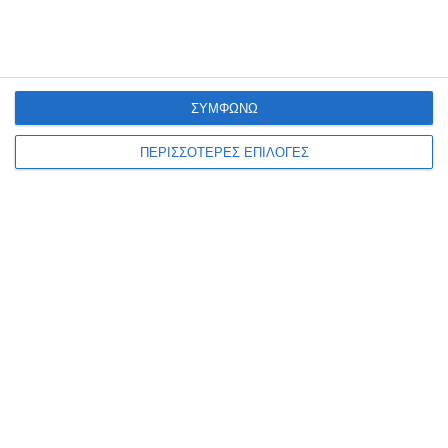
παραεμπόριο
Συνελήφθη, από αστυνομικούς του Αστυνομικού Τμήματος
Ζακύνθου, 40χρονος αλλοδαπός, για άσκηση υπαίθριου εμπορίου,
ΣΥΜΦΩΝΩ
στερούμενος σχετικής άδειας από την αρμόδια Αρχή. Η σύλληψη
του αλλοδαπού έγινε
…
ΠΕΡΙΣΣΟΤΕΡΕΣ ΕΠΙΛΟΓΕΣ
8 Αυγούστου 2026