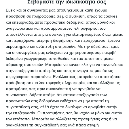
Σεβόμαστε την ιδιωτικότητά σας
των πεζών. Αν υπάρχει κάποια παραβίαση, τότε
Εμείς και οι συνεργάτες μας αποθηκεύουμε και/ή έχουμε
ο καθένας έχει δικαίωμα να κάνει καταγγελία στο
πρόσβαση σε πληροφορίες σε μια συσκευή, όπως τα cookies,
Λιμεναρχείο.
και επεξεργαζόμαστε προσωπικά δεδομένα, όπως μοναδικοί
αναγνωριστικοί και προσαρμοσμένες πληροφορίες που
αποστέλλονται από μια συσκευή για εξατομικευμένες διαφημίσεις
Ύστερα, θα υποβληθεί πρόστιμο στον
και περιεχόμενο, μέτρηση διαφήμισης και περιεχομένου, έρευνα
καταστηματάρχη ότι δεν τηρεί τους όρους. Όταν
ακροατηρίου και ανάπτυξη υπηρεσιών.
Με την άδειά σας, εμείς
και οι συνεργάτες μας ενδέχεται να χρησιμοποιήσουμε ακριβή
υπογράφεται μια σύμβαση για την παραχώρηση
δεδομένα γεωγραφικής τοποθεσίας και ταυτοποίησης μέσω
των τραπεζοκαθισμάτων, ο επιχειρηματίας
σάρωσης συσκευών. Μπορείτε να κάνετε κλικ για να συναινέσετε
λαμβάνει γνώση ότι πρέπει να υπάρχει μια
στην επεξεργασία από εμάς και τους συνεργάτες μας όπως
περιγράφεται παραπάνω. Εναλλακτικά, μπορείτε να αποκτήσετε
λωρίδα για την απρόσκοπτη διέλευση των
πρόσβαση σε πιο λεπτομερείς πληροφορίες και να αλλάξετε τις
πεζών».
προτιμήσεις σας πριν συναινέσετε ή να αρνηθείτε να
συναινέσετε.
Λάβετε υπόψη ότι κάποια επεξεργασία των
προσωπικών σας δεδομένων ενδέχεται να μην απαιτεί τη
Η λειτουργία
συγκατάθεσή σας, αλλά έχετε το δικαίωμα να αρνηθείτε αυτήν
την επεξεργασία. Οι προτιμήσεις σας θα ισχύουν μόνο για αυτόν
Ο κ. Α. Πλέσσας αναφέρθηκε στην λειτουργία του
τον ιστότοπο. Μπορείτε να αλλάξετε τις προτιμήσεις σας ή να
λιμανιού:
ανακαλέσετε τη συγκατάθεσή σας ανά πάσα στιγμή