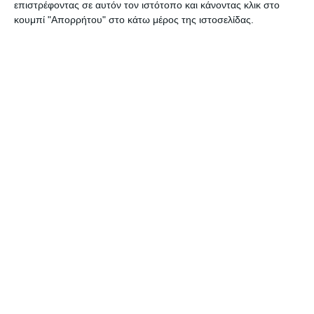
επιστρέφοντας σε αυτόν τον ιστότοπο και κάνοντας κλικ στο
κουμπί "Απορρήτου" στο κάτω μέρος της ιστοσελίδας.
«Ο καθένας μπορεί να λέει ότι θέλει… Ο κάθε
Ναυτικός Πράκτορας είναι πολίτης και εργάζεται
στο λιμάνι που είναι δημόσιες εγκαταστάσεις.
Αυτή η προσέγγιση της ‘’καταστροφής’’ κάποιων
δεν τιμά τον καθένας μας και δεν αρμόζει στην
Πόλη και στο νησί μας. Το λιμάνι θα γίνει ακόμα
καλύτερο μετά το έργο της εκβάθυνσης που
αναμένεται.
Το λιμάνι είναι λειτουργικό κατά τα 2/5. Υπάρχει
ένα μεγάλο τμήμα του λιμανιού που δεν
λειτουργεί. Η ανάπτυξη που υπάρχει στη
Ζάκυνθο, δημιουργεί συμπίεση γιατί υπάρχει
μεγάλη ζήτηση σε δημόσιες υποδομές. Όμως,
αυτές οι υποδομές δεν βελτιώνονται από την μια