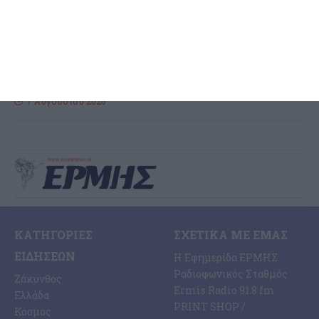
λύματα
Διαμαρτυρία κατέθεσε ο συνδυασμός της Λαϊκής Συσπείρωσης
του Δημοτικού Συμβουλίου για ητ διαχείριση των λυμάτων της
Ζακύνθου και σε ανακοίνωση που εξέδωσε αναφέρει: Για άλλη
…
7 Αυγούστου 2026
ΚΑΤΗΓΟΡΊΕΣ
ΣΧΕΤΙΚΆ ΜΕ ΕΜΆΣ
ΕΙΔΉΣΕΩΝ
Η Εφημερίδα ΕΡΜΗΣ
Ραδιοφωνικός Σταθμός
Ζάκυνθος
Ermis Radio 91.8 fm
Ελλάδα
PRINT SHOP /
Κόσμος