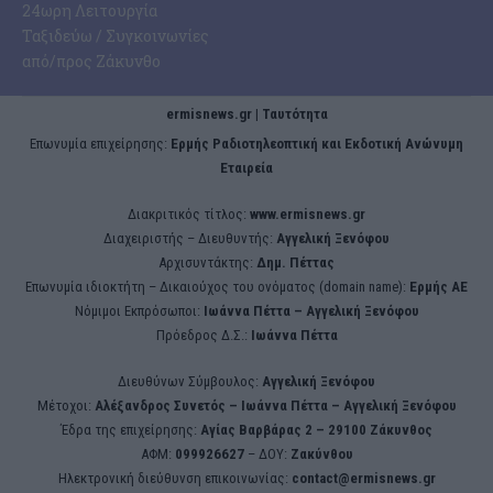
24ωρη Λειτουργία
Ταξιδεύω / Συγκοινωνίες
από/προς Ζάκυνθο
ermisnews.gr | Ταυτότητα
Eπωνυμία επιχείρησης:
Ερμής Ραδιοτηλεοπτική και Εκδοτική Ανώνυμη
Εταιρεία
Διακριτικός τίτλος:
www.ermisnews.gr
Διαχειριστής – Διευθυντής:
Αγγελική Ξενόφου
Αρχισυντάκτης:
Δημ. Πέττας
Επωνυμία ιδιοκτήτη – Δικαιούχος του ονόματος (domain name):
Ερμής ΑΕ
Νόμιμοι Εκπρόσωποι:
Iωάννα Πέττα – Αγγελική Ξενόφου
Πρόεδρος Δ.Σ.:
Iωάννα Πέττα
Διευθύνων Σύμβουλος:
Αγγελική Ξενόφου
Μέτοχοι:
Αλέξανδρος Συνετός – Iωάννα Πέττα – Αγγελική Ξενόφου
Έδρα της επιχείρησης:
Aγίας Βαρβάρας 2 – 29100 Ζάκυνθος
ΑΦΜ:
099926627
– ΔΟΥ:
Ζακύνθου
Ηλεκτρονική διεύθυνση επικοινωνίας:
contact@ermisnews.gr