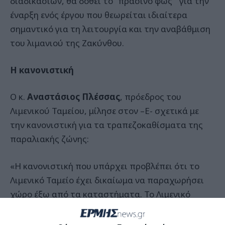
διαδικασιών, θα δοθεί το ‘’πράσινο φως’’ για την
έναρξη ενός έργου που θεωρείται ιδιαίτερα
σημαντικό για τη λειτουργία και την αναβάθμιση
του λιμανιού της Ζακύνθου.
Η κανονιστική
Ο κ.
Αναστάσιος Πλέσσας
, πρόεδρος του
Λιμενικού Ταμείου, μίλησε στον –Ε- σχετικά με
την κανονιστική για τα τραπεζοκαθίσματα της
παραλιακής ζώνης:
«Η κανονιστική που υπάρχει προβλέπει ότι το
Λιμενικό Ταμείο έχει δικαίωμα να παραχωρήσει
χώρο έξω από τα καταστήματα. Το Λιμενικό
Ταμείο έχει αφήσει 1 μέτρο του χώρου
δικαιοδοσίας του, ώστε να υπάρχει πρόσβαση