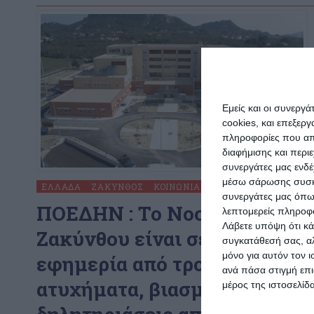
Εμείς και οι συνεργ
cookies, και επεξε
πληροφορίες που απο
διαφήμισης και περι
συνεργάτες μας ενδέ
μέσω σάρωσης συσκευ
ΕΛΛΆΔΑ
ΖΆΚΥΝΘΟΣ
ΚΟΙΝΩΝΊΑ
συνεργάτες μας όπω
ΠΟΕΔΗΝ : To Νοσοκομείο
λεπτομερείς πληροφορ
Λάβετε υπόψη ότι κά
Ζακύνθου είναι σε διαρκή
συγκατάθεσή σας, αλ
μόνο για αυτόν τον 
εφημερία από τροχαία
ανά πάσα στιγμή επι
ατυχήματα, βιασμούς και
μέρος της ιστοσελίδα