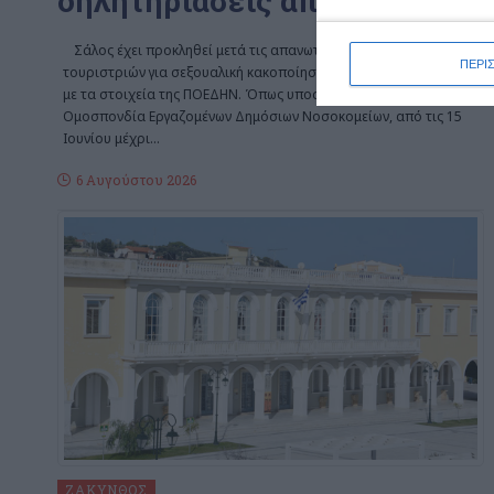
δηλητηριάσεις από αλκοόλ
Σάλος έχει προκληθεί μετά τις απανωτές καταγγελίες
ΠΕΡΙ
τουριστριών για σεξουαλική κακοποίηση στη Ζάκυνθο, σύμφωνα
με τα στοιχεία της ΠΟΕΔΗΝ. Όπως υποστηρίζει η Πανελλήνια
Ομοσπονδία Εργαζομένων Δημόσιων Νοσοκομείων, από τις 15
Ιουνίου μέχρι
…
6 Αυγούστου 2026
ΖΆΚΥΝΘΟΣ