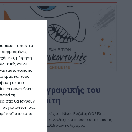
 συσκευή, όπως τα
προσαρμοσμένες
ιεχόμενο, μέτρηση
ς, εμείς και οι
και ταυτοποίησης
ό εμάς και τους
ΖΆΚΥΝΘΟΣ
σβαση σε πιο
Έκθεση ζωγραφικής του
τε να συναινέσετε.
αιτεί τη
Νίκου Βοζαΐτη
εις σας θα ισχύουν
 τη συγκατάθεσή σας
ορρήτου" στο κάτω
Μια νέα έκθεση ζωγραφικής του Νίκου Βοζαΐτη (VOZIS), με
τίτλο «MONSTERS – Μονοκοντυλιές», θα παρουσιαστεί από τις
10 έως τις 20 Αυγούστου 2026 στον πολυχώρο
…