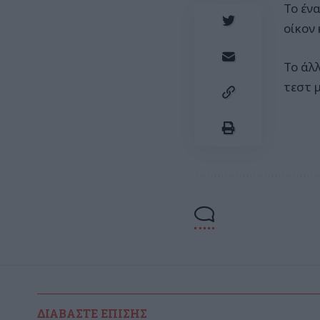
Το έν
οίκον
Το άλ
τεστ μ
ΔΙΑΒΆΣΤΕ ΕΠΊΣΗΣ