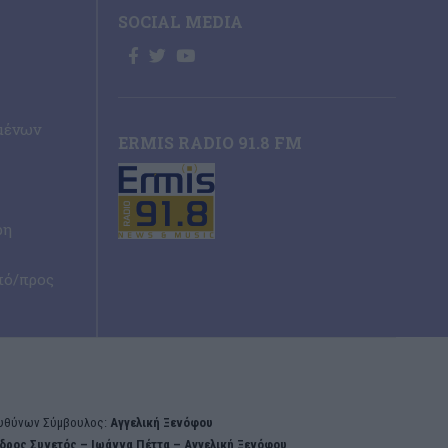
SOCIAL MEDIA
μένων
ERMIS RADIO 91.8 FM
ρη
πό/προς
υθύνων Σύμβουλος:
Αγγελική Ξενόφου
δρος Συνετός – Iωάννα Πέττα – Αγγελική Ξενόφου