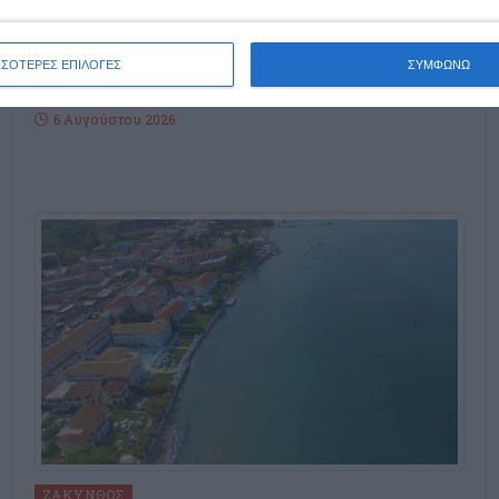
Τα σκαλιά του δικαστηρίου ανέβηκε σήμερα ο 20χρονος
Ιταλός ο οποίος κατηγορείται για βιασμό μιας αλλοδαπής
τουρίστριας από την Ιταλία που γνώρισε σε νυχτερινό
ΣΣΟΤΕΡΕΣ ΕΠΙΛΟΓΕΣ
ΣΥΜΦΩΝΩ
καμπάνια
…
6 Αυγούστου 2026
ΖΆΚΥΝΘΟΣ