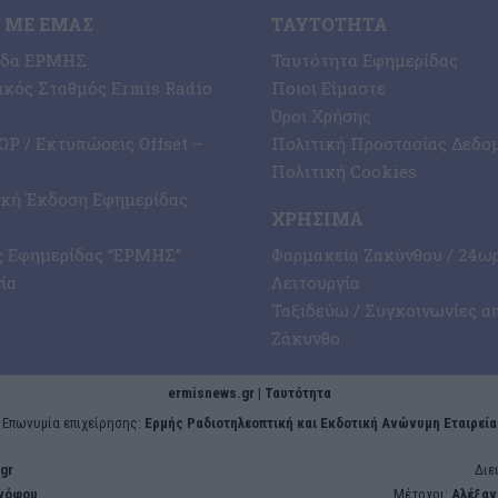
 ΜΕ ΕΜΆΣ
ΤΑΥΤΌΤΗΤΑ
ίδα ΕΡΜΗΣ
Ταυτότητα Εφημερίδας
κός Σταθμός Ermis Radio
Ποιοι Είμαστε
Όροι Χρήσης
P / Εκτυπώσεις Offset –
Πολιτική Προστασίας Δεδο
Πολιτική Cookies
ική Έκδοση Εφημερίδας
ΧΡΉΣΙΜΑ
ς Εφημερίδας “ΕΡΜΗΣ”
Φαρμακεία Ζακύνθου / 24ω
ία
Λειτουργία
Ταξιδεύω / Συγκοινωνίες α
Ζάκυνθο
ermisnews.gr | Ταυτότητα
Eπωνυμία επιχείρησης:
Ερμής Ραδιοτηλεοπτική και Εκδοτική Ανώνυμη Εταιρεία
gr
Διε
ενόφου
Μέτοχοι:
Αλέξαν