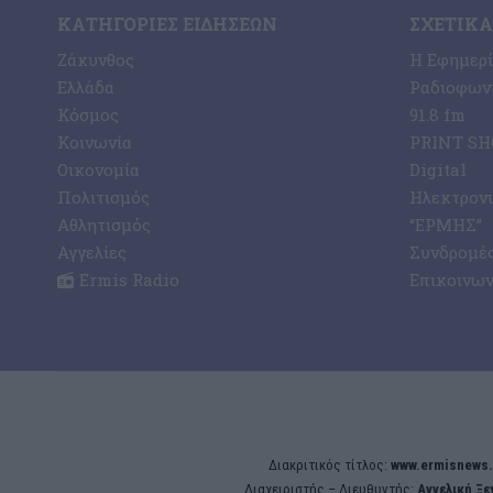
ΚΑΤΗΓΟΡΊΕΣ ΕΙΔΉΣΕΩΝ
ΣΧΕΤΙΚΆ
Ζάκυνθος
Η Εφημερ
Ελλάδα
Ραδιοφωνι
Κόσμος
91.8 fm
Κοινωνία
PRINT SHO
Οικονομία
Digital
Πολιτισμός
Ηλεκτρον
Αθλητισμός
“ΕΡΜΗΣ”
Αγγελίες
Συνδρομέ
Ermis Radio
Επικοινων
Διακριτικός τίτλος:
www.ermisnews.
Διαχειριστής – Διευθυντής:
Αγγελική Ξ