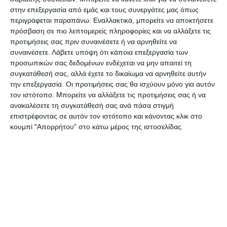
Από την πλευρά τους οι εργοδότες θα πληρώσουν
στην επεξεργασία από εμάς και τους συνεργάτες μας όπως
το μερίδιο για τις ημέρες που οι εργαζόμενοί τους
περιγράφεται παραπάνω. Εναλλακτικά, μπορείτε να αποκτήσετε
δούλεψαν. Δηλαδή, για τις ημέρες που εντός του
πρόσβαση σε πιο λεπτομερείς πληροφορίες και να αλλάξετε τις
προτιμήσεις σας πριν συναινέσετε ή να αρνηθείτε να
τετραμήνου (Ιανουάριος-Απρίλιος) δεν τελούσαν
συναινέσετε.
Λάβετε υπόψη ότι κάποια επεξεργασία των
σε αναστολή σύμβασης εργασίας. Σε αυτή την
προσωπικών σας δεδομένων ενδέχεται να μην απαιτεί τη
περίπτωση η βάση υπολογισμού θα είναι ο
συγκατάθεσή σας, αλλά έχετε το δικαίωμα να αρνηθείτε αυτήν
την επεξεργασία. Οι προτιμήσεις σας θα ισχύουν μόνο για αυτόν
ονομαστικός μισθός του εργαζόμενου.
τον ιστότοπο. Μπορείτε να αλλάξετε τις προτιμήσεις σας ή να
ανακαλέσετε τη συγκατάθεσή σας ανά πάσα στιγμή
Έτσι, ένας εργαζόμενος με μισθό 800 ευρώ, του
επιστρέφοντας σε αυτόν τον ιστότοπο και κάνοντας κλικ στο
οποίου η σύμβαση είχε ανασταλεί τους μήνες
κουμπί "Απορρήτου" στο κάτω μέρος της ιστοσελίδας.
Ιανουάριο, Φεβρουάριο και Μάρτιο, αλλά τον
Απρίλιο άρχισε ξανά να εργάζεται, θα λάβει
περίπου 100 ευρώ από τον εργοδότη του και τα
διπλάσια, δηλαδή 200 ευρώ από το κράτος.
Να σημειωθεί ότι αν κάποιος εργαστεί ολόκληρο
το χρονικό διάστημα, δηλαδή από 1η Ιανουαρίου