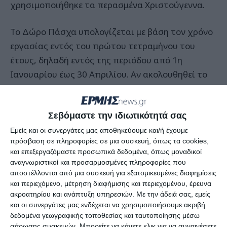
χρησιμοποιήθηκε τα περασμένα Χριστούγεννα.
Το Δώρο Πάσχα υπολογίζεται με βάση τον χρόνο
εργασίας εντός του πρώτου τετραμήνου του
έτους, δηλαδή εντός της περιόδου από 1η
Ιανουαρίου έως 30 Απριλίου. Αν ακολουθηθεί το
μεικτό σύστημα πληρωμής του, αυτό σημαίνει ότι
εργαζόμενοι θα πληρωθούν σε δύο τμήματα.
Σεβόμαστε την ιδιωτικότητά σας
Το πρώτο «κομμάτι» του δώρου θα καταβληθεί
Εμείς και οι συνεργάτες μας αποθηκεύουμε και/ή έχουμε
πρόσβαση σε πληροφορίες σε μια συσκευή, όπως τα cookies,
από το κράτος και οι δικαιούχοι θα λάβουν την
και επεξεργαζόμαστε προσωπικά δεδομένα, όπως μοναδικοί
αναλογία για τη χρονική περίοδο αναστολής της
αναγνωριστικοί και προσαρμοσμένες πληροφορίες που
σύμβασης εργασίας από τον Ιανουάριο έως τον
αποστέλλονται από μια συσκευή για εξατομικευμένες διαφημίσεις
και περιεχόμενο, μέτρηση διαφήμισης και περιεχομένου, έρευνα
Απρίλιο, με βάση υπολογισμού τα 534 ευρώ της
ακροατηρίου και ανάπτυξη υπηρεσιών.
Με την άδειά σας, εμείς
αποζημίωσης ειδικού σκοπού.
και οι συνεργάτες μας ενδέχεται να χρησιμοποιήσουμε ακριβή
δεδομένα γεωγραφικής τοποθεσίας και ταυτοποίησης μέσω
σάρωσης συσκευών. Μπορείτε να κάνετε κλικ για να συναινέσετε