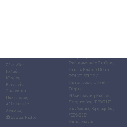
ΚΑΤΗΓΟΡΊΕΣ
ΣΧΕΤΙΚΆ ΜΕ ΕΜΆΣ
ΕΙΔΉΣΕΩΝ
Η Εφημερίδα ΕΡΜΗΣ
Ραδιοφωνικός Σταθμός
Ζάκυνθος
Ermis Radio 91.8 fm
Ελλάδα
PRINT SHOP /
Κόσμος
Εκτυπώσεις Offset –
Κοινωνία
Digital
Οικονομία
Ηλεκτρονική Έκδοση
Πολιτισμός
Εφημερίδας “ΕΡΜΗΣ”
Αθλητισμός
Συνδρομές Εφημερίδας
Αγγελίες
“ΕΡΜΗΣ”
Ermis Radio
Επικοινωνία