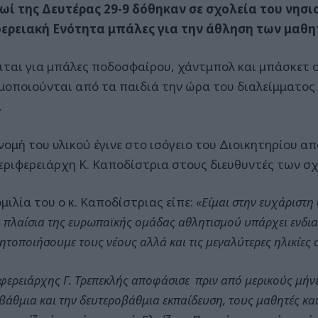
ωί της Δευτέρας 29-9 δόθηκαν σε σχολεία του νησι
ερειακή Ενότητα μπάλες για την άθληση των μαθη
ιται για μπάλες ποδοσφαίρου, χάντμπολ και μπάσκετ ο
μοποιούνται από τα παιδιά την ώρα του διαλείμματος 
.
νομή του υλικού έγινε στο ισόγειο του Διοικητηρίου απ
εριφερειάρχη Κ. Καποδίστρια στους διευθυντές των σχ
μιλία του ο κ. Καποδίστριας είπε:
«Είμαι στην ευχάριστη
α πλαίσια της ευρωπαϊκής ομάδας αθλητισμού υπάρχει ενδι
ητοποιήσουμε τους νέους αλλά και τις μεγαλύτερες ηλικίες 
φερειάρχης Γ. Τρεπεκλής αποφάσισε πριν από μερικούς μήνε
άθμια και την δευτεροβάθμια εκπαίδευση, τους μαθητές και