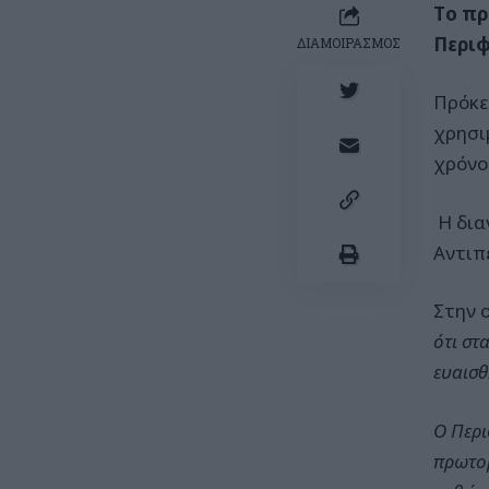
Tο πρ
Περιφ
ΔΙΑΜΟΙΡΑΣΜΟΣ
Πρόκε
χρησι
χρόνο
Η δια
Αντιπ
Στην ο
ότι στ
ευαισθ
Ο Περι
πρωτοβ