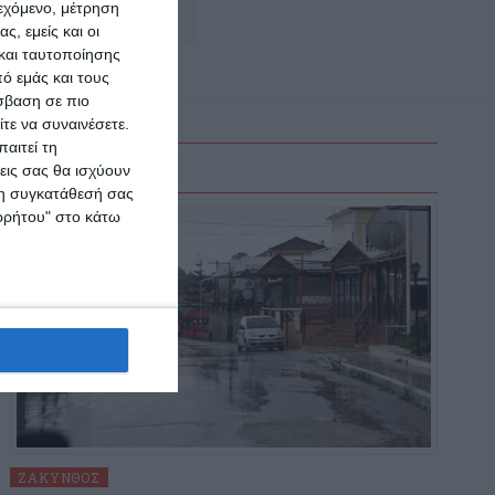
ιεχόμενο, μέτρηση
Αφήστε ένα σχόλιο
ς, εμείς και οι
και ταυτοποίησης
ό εμάς και τους
σβαση σε πιο
τε να συναινέσετε.
αιτεί τη
εις σας θα ισχύουν
 τη συγκατάθεσή σας
ορρήτου" στο κάτω
ΖΆΚΥΝΘΟΣ