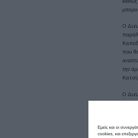
καθώς 
μπορο
Ο Διε
παραλ
Καποδ
που θ
αναπτύ
την άμ
Κατσί
Ο Διε
για τη
όπως 
Εμείς και οι συνεργ
cookies, και επεξε