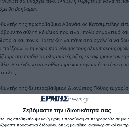
γνωρίζει ότι υπάρχει κενό. Ελπίζω η Περιφέρεια να κάνει πά
ύμε θα βοηθάμε».
υθυντής της πρωτοβάθμια Αθανάσιος Κατσίμπελης είπε
άβουν το αθλητικό υλικό που είναι πολύ σημαντικό και 
ίστρια και τον κ. Τρεπεκλή να πάνε στα σχολεία να δο
α παίζουν.
«Στη χώρα που γέννησε τους ολυμπιακούς αγώνε
ξουμε στα παιδιά τις ολυμπιακές αξίες και αφορούν την ειρ
ιλλα. Η επένδυση στον αθλητισμό και στην παιδεία είναι η π
μπελης.
υθυντής της δευτεροβάθμιας Διονύσιος Πόθος ευχαρίστ
 δωρεά και είπε ότι ο αθλητισμός καλλιεργεί στα παιδ
η επικοινωνία, η πειθαρχία και η σωστή διαχείριση το
Σεβόμαστε την ιδιωτικότητά σας
άτες μας αποθηκεύουμε και/ή έχουμε πρόσβαση σε πληροφορίες σε μια
ργαζόμαστε προσωπικά δεδομένα, όπως μοναδικοί αναγνωριστικοί και 