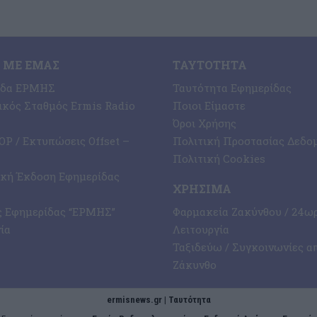
 ΜΕ ΕΜΆΣ
ΤΑΥΤΌΤΗΤΑ
ίδα ΕΡΜΗΣ
Ταυτότητα Εφημερίδας
κός Σταθμός Ermis Radio
Ποιοι Είμαστε
Όροι Χρήσης
P / Εκτυπώσεις Offset –
Πολιτική Προστασίας Δεδο
Πολιτική Cookies
ική Έκδοση Εφημερίδας
ΧΡΉΣΙΜΑ
ς Εφημερίδας “ΕΡΜΗΣ”
Φαρμακεία Ζακύνθου / 24ω
ία
Λειτουργία
Ταξιδεύω / Συγκοινωνίες α
Ζάκυνθο
ermisnews.gr | Ταυτότητα