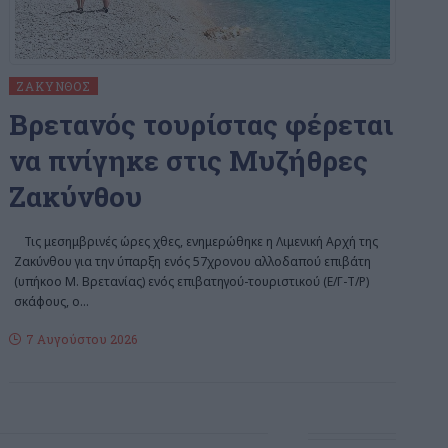
ΖΆΚΥΝΘΟΣ
Bρετανός τουρίστας φέρεται
να πνίγηκε στις Μυζήθρες
Ζακύνθου
Τις μεσημβρινές ώρες χθες, ενημερώθηκε η Λιμενική Αρχή της
Ζακύνθου για την ύπαρξη ενός 57χρονου αλλοδαπού επιβάτη
(υπήκοο Μ. Βρετανίας) ενός επιβατηγού-τουριστικού (Ε/Γ-Τ/Ρ)
σκάφους, ο
…
7 Αυγούστου 2026