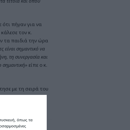
ντα τέτοια και όπου
 ότι πήγαν για να
κάλεσε τον κ.
υν τα παιδιά την ώρα
ς είναι σημαντικό να
ήνη, τη συνεργασία και
ιο σημαντική»
είπε ο κ.
ησε με τη σειρά του
ιά πολλές δεξιότητες
υ χρόνου.
 συσκευή, όπως τα
προσαρμοσμένες