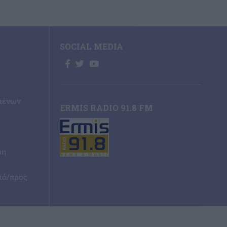
SOCIAL MEDIA
μένων
ERMIS RADIO 91.8 FM
ρη
πό/προς