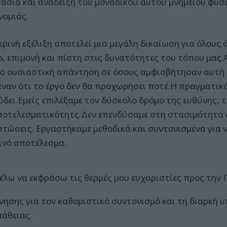
ασία και ανάδειξη του μοναδικού αυτού μνημείου φυσι
νομιάς.
ερινή εξέλιξη αποτελεί μια μεγάλη δικαίωση για όλους 
ο, επιμονή και πίστη στις δυνατότητες του τόπου μας.Α
ιο ουσιαστική απάντηση σε όσους αμφισβήτησαν αυτή
εναν ότι το έργο δεν θα προχωρήσει ποτέ.Η πραγματικ
ύδει.Εμείς επιλέξαμε τον δύσκολο δρόμο της ευθύνης, 
ποτελεσματικότητς.Δεν επενδύσαμε στη στασιμότητα ο
στώσεις. Εργαστήκαμε μεθοδικά και συντονισμένα για 
ινό αποτέλεσμα.
λω να εκφράσω τις θερμές μου ευχαριστίες προς την 
νησης για τον καθοριστικό συντονισμό και τη διαρκή 
άθειας.