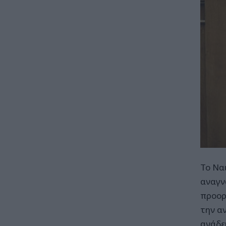
Το Να
αναγν
προορ
την α
ανάδε