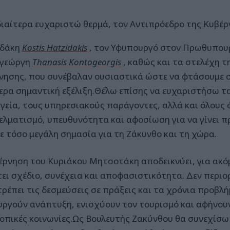
διαίτερα ευχαριστώ θερμά, τον Αντιπρόεδρο της Κυβέ
ηδάκη
Kostis Hatzidakis
, τον Υφυπουργό στον Πρωθυπου
ογεώργη
Thanasis Kontogeorgis
, καθώς και τα στελέχη τ
νησης, που συνέβαλαν ουσιαστικά ώστε να φτάσουμε 
τερα σημαντική εξέλιξη.Θέλω επίσης να ευχαριστήσω τ
γεία, τους υπηρεσιακούς παράγοντες, αλλά και όλους 
ελματισμό, υπευθυνότητα και αφοσίωση για να γίνει 
με τόσο μεγάλη σημασία για τη Ζάκυνθο και τη χώρα.
έρνηση του Κυριάκου Μητσοτάκη αποδεικνύει, για ακόμ
ει σχέδιο, συνέχεια και αποφασιστικότητα. Δεν περιορ
ρέπει τις δεσμεύσεις σε πράξεις και τα χρόνια προβλ
υργούν ανάπτυξη, ενισχύουν τον τουρισμό και αφήνο
τοπικές κοινωνίες.Ως Βουλευτής Ζακύνθου θα συνεχίσω 