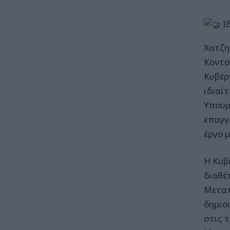
Ι
Χατζ
Κοντ
Κυβέρ
ιδιαί
Υπουρ
επαγγ
έργο 
Η Κυβ
διαθέτ
Μετατ
δημιο
στις 