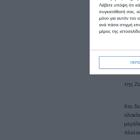
συνέπ
Λάβετε υπόψη ότι κά
Υπουρ
συγκατάθεσή σας, αλ
πολύπ
μόνο για αυτόν τον 
ανά πάσα στιγμή επι
εξέλι
μέρος της ιστοσελίδα
Ένα έ
διασφ
περιβ
ΠΕΡΙ
τουρι
της Ζ
Και δ
ολοκλ
μεγάλ
πλοίο