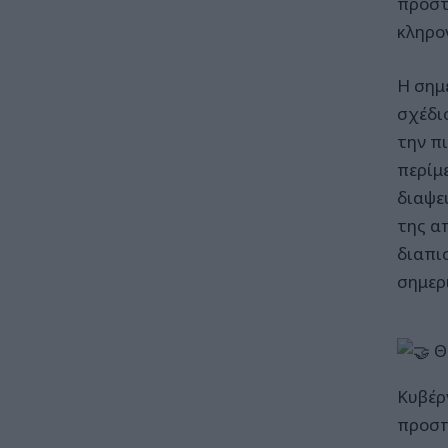
προστ
κληρο
Η σημ
σχέδι
την π
περίμ
διαψε
της α
διαπι
σημερ
Θέ
Κυβέρ
προσπ