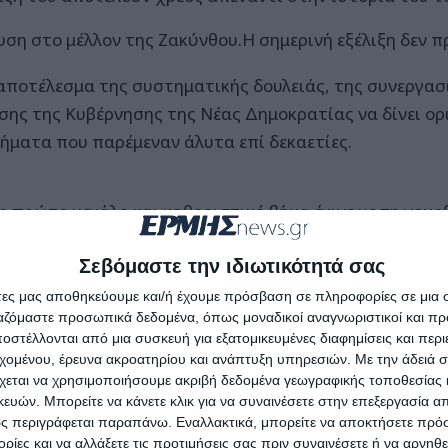
υση στο μέλλον της Ζακύνθου.Η σημερινή εξέλιξη δεν 
 αποτέλεσμα της συστηματικής δουλειάς, της συνεργασί
σης της Κυβέρνησης της Νέας Δημοκρατίας να δίνει ορι
ήματα που παρέμεναν άλυτα επί δεκαετίες.
ο πρώτο μεγάλο και καθοριστικό βήμα έγινε με τη νομ
υβέρνησης, με την οποία δόθηκε οριστική λύση σε ένα 
Σεβόμαστε την ιδιωτικότητά σας
α που ταλαιπωρούσε τον τόπο για δεκαετίες.
άτες μας αποθηκεύουμε και/ή έχουμε πρόσβαση σε πληροφορίες σε μια
ργαζόμαστε προσωπικά δεδομένα, όπως μοναδικοί αναγνωριστικοί και 
αμε το Ναυάγιο να περάσει οριστικά στην ευθύνη του
στέλλονται από μια συσκευή για εξατομικευμένες διαφημίσεις και περ
εχομένου, έρευνα ακροατηρίου και ανάπτυξη υπηρεσιών.
Με την άδειά σα
να ανήκει στους Ζακυνθινούς μέσω του Δήμου τους και
χεται να χρησιμοποιήσουμε ακριβή δεδομένα γεωγραφικής τοποθεσίας 
στασία και η αξιοποίησή του θα υπηρετούν το συμφέρο
ών. Μπορείτε να κάνετε κλικ για να συναινέσετε στην επεξεργασία απ
νίας και των επόμενων γενεών.Από την πρώτη στιγμή 
ς περιγράφεται παραπάνω. Εναλλακτικά, μπορείτε να αποκτήσετε πρό
ίες και να αλλάξετε τις προτιμήσεις σας πριν συναινέσετε ή να αρνηθεί