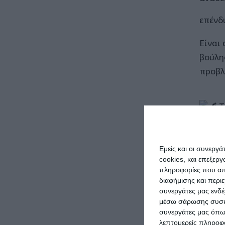
επένδ
Είναι
βούλη
προβλ
Τ
της Κ
ζήτημ
Εμείς και οι συνεργ
cookies, και επεξε
Πετύχ
πληροφορίες που απο
διαφήμισης και περι
ώστε 
συνεργάτες μας ενδέ
η προ
μέσω σάρωσης συσκευ
κοινω
συνεργάτες μας όπω
λεπτομερείς πληροφορ