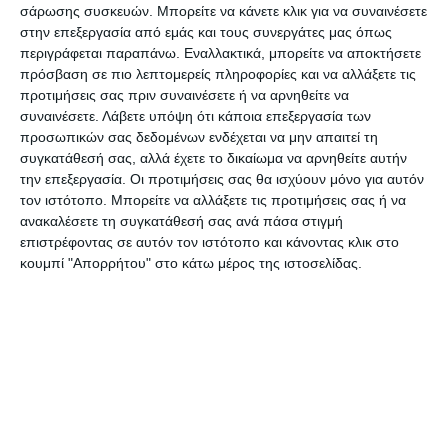
δικτύου, επέβαλε στους δυο συλληφθέντες, την
σάρωσης συσκευών. Μπορείτε να κάνετε κλικ για να συναινέσετε
στην επεξεργασία από εμάς και τους συνεργάτες μας όπως
επίθεση να την κάνουν με όπλα, την ώρα που στο
περιγράφεται παραπάνω. Εναλλακτικά, μπορείτε να αποκτήσετε
εστιατόριο θα υπήρχαν περισσότερα από 50
πρόσβαση σε πιο λεπτομερείς πληροφορίες και να αλλάξετε τις
άτομα. Για κάθε νεκρό που θα «γάζωναν» θα
προτιμήσεις σας πριν συναινέσετε ή να αρνηθείτε να
συναινέσετε.
Λάβετε υπόψη ότι κάποια επεξεργασία των
έπαιρναν 15.000 ευρώ. Όμως η επιχείρηση
προσωπικών σας δεδομένων ενδέχεται να μην απαιτεί τη
ανεβλήθη, καθώς δεν κατάφεραν να βρουν τα
συγκατάθεσή σας, αλλά έχετε το δικαίωμα να αρνηθείτε αυτήν
όπλα που αναζητούσαν και για το λόγο αυτό
την επεξεργασία. Οι προτιμήσεις σας θα ισχύουν μόνο για αυτόν
τον ιστότοπο. Μπορείτε να αλλάξετε τις προτιμήσεις σας ή να
στράφηκαν στα κανάλια των ποινικών.
ανακαλέσετε τη συγκατάθεσή σας ανά πάσα στιγμή
επιστρέφοντας σε αυτόν τον ιστότοπο και κάνοντας κλικ στο
Οι δυο συλληφθέντες Πακιστανοί ηλικίας 27 και
κουμπί "Απορρήτου" στο κάτω μέρος της ιστοσελίδας.
29 ετών ζούσαν τα τελευταία χρόνια στη
Ζάκυνθο και στη Σπάρτη δούλευαν σε αγροτικές
εργασίες και κατάγονται από την επαρχία
Παντζαμπ από όπου είναι και ο 30χρονος
μεγάλος αρχηγός που ζει μόνιμα στην Τεχεράνη.
Είχαν μπει παράνομα στη χώρα πριν 5 χρόνια