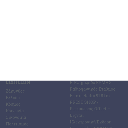
γίνεται πραγματικότητα! «Σήμερα είναι μια ιδιαίτερα σημαντική
ημέρα για τη
…
6 Αυγούστου 2026
ΚΑΤΗΓΟΡΊΕΣ
ΣΧΕΤΙΚΆ ΜΕ ΕΜΆΣ
ΕΙΔΉΣΕΩΝ
Η Εφημερίδα ΕΡΜΗΣ
Ραδιοφωνικός Σταθμός
Ζάκυνθος
Ermis Radio 91.8 fm
Ελλάδα
PRINT SHOP /
Κόσμος
Εκτυπώσεις Offset –
Κοινωνία
Digital
Οικονομία
Ηλεκτρονική Έκδοση
Πολιτισμός