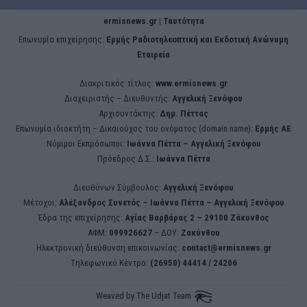
ermisnews.gr | Ταυτότητα
Eπωνυμία επιχείρησης:
Ερμής Ραδιοτηλεοπτική και Εκδοτική Ανώνυμη
Εταιρεία
Διακριτικός τίτλος:
www.ermisnews.gr
Διαχειριστής – Διευθυντής:
Αγγελική Ξενόφου
Αρχισυντάκτης:
Δημ. Πέττας
Επωνυμία ιδιοκτήτη – Δικαιούχος του ονόματος (domain name):
Ερμής ΑΕ
Νόμιμοι Εκπρόσωποι:
Iωάννα Πέττα – Αγγελική Ξενόφου
Πρόεδρος Δ.Σ.:
Iωάννα Πέττα
Διευθύνων Σύμβουλος:
Αγγελική Ξενόφου
Μέτοχοι:
Αλέξανδρος Συνετός – Iωάννα Πέττα – Αγγελική Ξενόφου
Έδρα της επιχείρησης:
Aγίας Βαρβάρας 2 – 29100 Ζάκυνθος
ΑΦΜ:
099926627
– ΔΟΥ:
Ζακύνθου
Ηλεκτρονική διεύθυνση επικοινωνίας:
contact@ermisnews.gr
Tηλεφωνικό Κέντρο:
(26950) 44414 / 24206
Weaved by
The Udjat Team