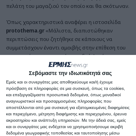
πελάτη του μαγαζιού τον οποίο και θα σκότωναν.
Όπως χαρακτηριστικά αναφέρει η ιστοσελίδα
protothema.gr
«Μάλιστα, διαπιστώθηκαν
περιπτώσεις που ζητήθηκε σε κάποιους να
συμμετάσχουν έναντι αμοιβής στην επίθεση του
εστιατορίου – συναγωγή της οδού Αισώπου στου
Ψυρρή και εκείνοι το αρνήθηκαν. Παράλληλα,
σύμφωνα με πληροφορίες, η ΕΥΠ εξετάζει σε ποιο
Σεβόμαστε την ιδιωτικότητά σας
βαθμό είχαν καταφέρει οι δυο τρομοκράτες να
Εμείς και οι συνεργάτες μας αποθηκεύουμε και/ή έχουμε
πρόσβαση σε πληροφορίες σε μια συσκευή, όπως τα cookies,
έρθουν σε επαφή με δίκτυα ποινικών από τον
και επεξεργαζόμαστε προσωπικά δεδομένα, όπως μοναδικοί
ελληνικό υπόκοσμο προκειμένου να παραλάβουν
αναγνωριστικοί και προσαρμοσμένες πληροφορίες που
βαρύ οπλισμό.
αποστέλλονται από μια συσκευή για εξατομικευμένες διαφημίσεις
και περιεχόμενο, μέτρηση διαφήμισης και περιεχομένου, έρευνα
ακροατηρίου και ανάπτυξη υπηρεσιών.
Με την άδειά σας, εμείς
Είναι χαρακτηριστικό ότι ο 30χρονος
και οι συνεργάτες μας ενδέχεται να χρησιμοποιήσουμε ακριβή
Πακιστανός από την Τεχεράνη- αρχηγός του
δεδομένα γεωγραφικής τοποθεσίας και ταυτοποίησης μέσω