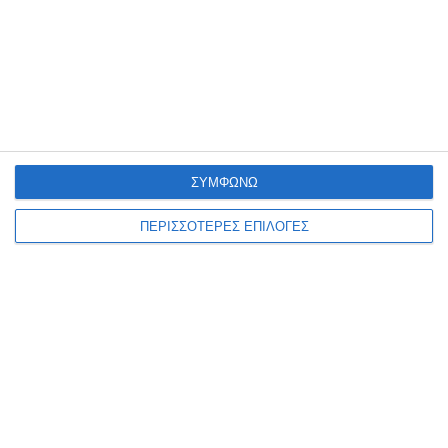
ΣΥΜΦΩΝΩ
ΠΕΡΙΣΣΟΤΕΡΕΣ ΕΠΙΛΟΓΕΣ
ΕΛΛΆΔΑ
ΖΆΚΥΝΘΟΣ
ΚΟΙΝΩΝΊΑ
ΠΟΕΔΗΝ : To Νοσοκομείο
Ζακύνθου είναι σε διαρκή
εφημερία από τροχαία
ατυχήματα, βιασμούς και
δηλητηριάσεις από αλκοόλ