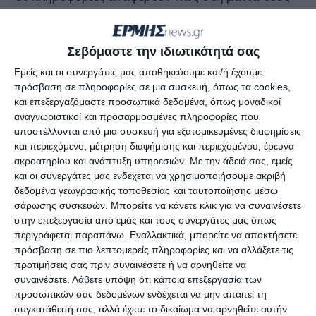
για να βρουν πολύτιμα αντικείμενα, έκαναν το
σπίτι άνω-κάτω και κατέστρεψαν έπιπλα κλπ.
Σεβόμαστε την ιδιωτικότητά σας
Αυτό είναι το τελευταίο καταγεγραμμένο συμβάν
Εμείς και οι συνεργάτες μας αποθηκεύουμε και/ή έχουμε
πρόσβαση σε πληροφορίες σε μια συσκευή, όπως τα cookies,
στη Ζάκυνθο και όπως γίνεται αντιληπτό, η
και επεξεργαζόμαστε προσωπικά δεδομένα, όπως μοναδικοί
ανασφάλεια των κατοίκων εντείνεται. Οι δράστες
αναγνωριστικοί και προσαρμοσμένες πληροφορίες που
αποθρασύνονται και επιβάλλεται να ληφθούν
αποστέλλονται από μια συσκευή για εξατομικευμένες διαφημίσεις
και περιεχόμενο, μέτρηση διαφήμισης και περιεχομένου, έρευνα
άμεσα μέτρα για να περιοριστούν αυτά τα
ακροατηρίου και ανάπτυξη υπηρεσιών.
Με την άδειά σας, εμείς
περιστατικά καθώς δεν υπάρχει στην κυριολεξία
και οι συνεργάτες μας ενδέχεται να χρησιμοποιήσουμε ακριβή
σπίτι συμπολίτη μας που να μην το έχουν ανοίξει
δεδομένα γεωγραφικής τοποθεσίας και ταυτοποίησης μέσω
σάρωσης συσκευών. Μπορείτε να κάνετε κλικ για να συναινέσετε
στη διάρκεια αυτών των ετών.
στην επεξεργασία από εμάς και τους συνεργάτες μας όπως
περιγράφεται παραπάνω. Εναλλακτικά, μπορείτε να αποκτήσετε
πρόσβαση σε πιο λεπτομερείς πληροφορίες και να αλλάξετε τις
προτιμήσεις σας πριν συναινέσετε ή να αρνηθείτε να
Αφήστε ένα σχόλιο
συναινέσετε.
Λάβετε υπόψη ότι κάποια επεξεργασία των
προσωπικών σας δεδομένων ενδέχεται να μην απαιτεί τη
συγκατάθεσή σας, αλλά έχετε το δικαίωμα να αρνηθείτε αυτήν