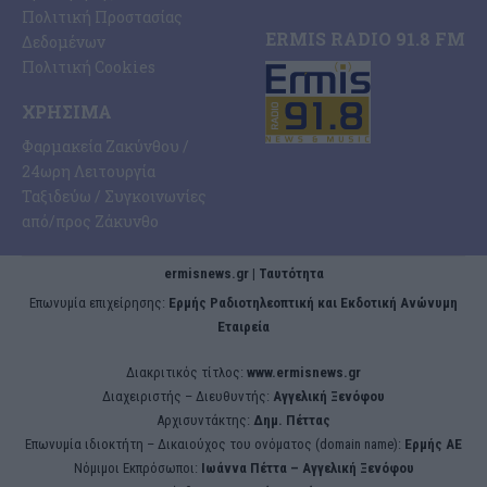
Πολιτική Προστασίας
ERMIS RADIO 91.8 FM
Δεδομένων
Πολιτική Cookies
ΧΡΉΣΙΜΑ
Φαρμακεία Ζακύνθου /
24ωρη Λειτουργία
Ταξιδεύω / Συγκοινωνίες
από/προς Ζάκυνθο
ermisnews.gr | Ταυτότητα
Eπωνυμία επιχείρησης:
Ερμής Ραδιοτηλεοπτική και Εκδοτική Ανώνυμη
Εταιρεία
Διακριτικός τίτλος:
www.ermisnews.gr
Διαχειριστής – Διευθυντής:
Αγγελική Ξενόφου
Αρχισυντάκτης:
Δημ. Πέττας
Επωνυμία ιδιοκτήτη – Δικαιούχος του ονόματος (domain name):
Ερμής ΑΕ
Νόμιμοι Εκπρόσωποι:
Iωάννα Πέττα – Αγγελική Ξενόφου