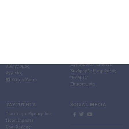
ΚΑΤΗΓΟΡΊΕΣ
ΣΧΕΤΙΚΆ ΜΕ ΕΜΆΣ
ΕΙΔΉΣΕΩΝ
Η Εφημερίδα ΕΡΜΗΣ
Ραδιοφωνικός Σταθμός
Ζάκυνθος
Ermis Radio 91.8 fm
Ελλάδα
PRINT SHOP /
Κόσμος
Εκτυπώσεις Offset –
Κοινωνία
Digital
Οικονομία
Ηλεκτρονική Έκδοση
Πολιτισμός
Εφημερίδας “ΕΡΜΗΣ”
Αθλητισμός
Συνδρομές Εφημερίδας
Αγγελίες
“ΕΡΜΗΣ”
Ermis Radio
Επικοινωνία
ΤΑΥΤΌΤΗΤΑ
SOCIAL MEDIA
Ταυτότητα Εφημερίδας
Ποιοι Είμαστε
Όροι Χρήσης