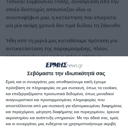
Τοπικού Συμβουλίου Πόλης, συνεδρίαση από την
οποία δυστυχώς απουσίαζαν όλοι οι
συνυποψήφιοί μου, η κατάσταση που επικρατεί
για μία ακόμη χρονιά δεν τιμά διόλου τη Ζάκυνθο.
Ήδη από τη μεριά μας καταθέσαμε πρόταση για
αντικατάσταση της παρηκμασμένης, πλέον,
εμποροπανήγυρης με ένα ετήσιο επίσημο
Φεστιβάλ όπου θα πωλούνται Ζακυνθινά
προϊόντα, διανθισμένο με πολιτιστικά δρώμενα
Σεβόμαστε την ιδιωτικότητά σας
(καντάδες, αρέκιες, χοροί, ομιλίες κ.ά.), ώστε
Εμείς και οι συνεργάτες μας αποθηκεύουμε και/ή έχουμε
συνάμα να προωθείται η πλούσια ιστορική και
πρόσβαση σε πληροφορίες σε μια συσκευή, όπως τα cookies,
και επεξεργαζόμαστε προσωπικά δεδομένα, όπως μοναδικοί
πολιτιστική κληρονομιά του νησιού μας.
αναγνωριστικοί και προσαρμοσμένες πληροφορίες που
αποστέλλονται από μια συσκευή για εξατομικευμένες διαφημίσεις
Στην τρέχουσα μορφή του, σε αυτό το
και περιεχόμενο, μέτρηση διαφήμισης και περιεχομένου, έρευνα
ακροατηρίου και ανάπτυξη υπηρεσιών.
Με την άδειά σας, εμείς
«πανηγύρι» -κυριολεκτικά και μεταφορικά- δεν
και οι συνεργάτες μας ενδέχεται να χρησιμοποιήσουμε ακριβή
υπάρχει κανένα μέτρο υγιεινής και ασφάλειας,