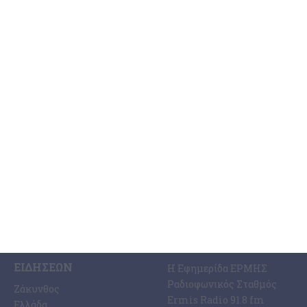
Απόψε τα εγκαίνια του
εκλογικού
Mε ιδιαίτερη απήχηση από τους πολίτες της Ζακύνθου,
εξελίσσεται η περιοδεία του Επικεφαλής του συνδυασμού «Ιόνια
Εποχή» κ. Γιάννη Τρεπεκλή από τις 20 Σεπτεμβρίου. Ο κ.
…
24 Σεπτεμβρίου 2023
ΚΑΤΗΓΟΡΊΕΣ
ΣΧΕΤΙΚΆ ΜΕ ΕΜΆΣ
ΕΙΔΉΣΕΩΝ
Η Εφημερίδα ΕΡΜΗΣ
Ραδιοφωνικός Σταθμός
Ζάκυνθος
Ermis Radio 91.8 fm
Ελλάδα