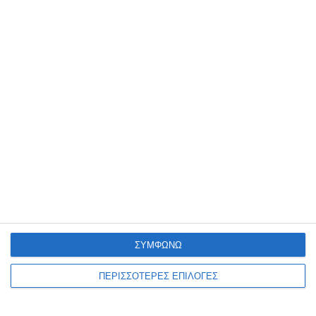
συνδυασμού «ΙΟΝΙΟ ΔΥΝΑΤΑ! Κάθε νησί ψηλά» στη Ζάκυνθο,
έφτασε! Την Κυριακή 1 Οκτωβρίου, στις 20:00, το απόγευμα, η
επικεφαλής του συνδυασμού, Ρόδη Κράτσα-Τσαγκαροπούλου, θα
…
1 Οκτωβρίου 2023
ΣΥΜΦΩΝΩ
ΑΥΤΟΔΙΟΙΚΗΤΙΚΈΣ ΕΚΛΟΓΈΣ
ΖΆΚΥΝΘΟΣ
ΠΕΡΙΣΣΟΤΕΡΕΣ ΕΠΙΛΟΓΕΣ
Ομιλία του Γ. Τσουρουνάκη