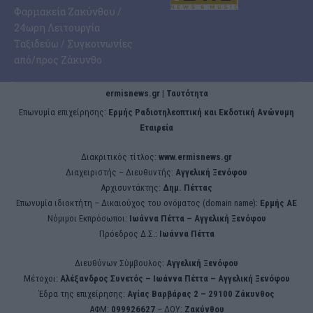
Φαρμακεία Ζακύνθου /
24ωρη Λειτουργία
Ταξιδεύω / Συγκοινωνίες
από/προς Ζάκυνθο
ermisnews.gr | Ταυτότητα
Eπωνυμία επιχείρησης:
Ερμής Ραδιοτηλεοπτική και Εκδοτική Ανώνυμη
Εταιρεία
Διακριτικός τίτλος:
www.ermisnews.gr
Διαχειριστής – Διευθυντής:
Αγγελική Ξενόφου
Αρχισυντάκτης:
Δημ. Πέττας
Επωνυμία ιδιοκτήτη – Δικαιούχος του ονόματος (domain name):
Ερμής ΑΕ
Νόμιμοι Εκπρόσωποι:
Iωάννα Πέττα – Αγγελική Ξενόφου
Πρόεδρος Δ.Σ.:
Iωάννα Πέττα
Διευθύνων Σύμβουλος:
Αγγελική Ξενόφου
Μέτοχοι:
Αλέξανδρος Συνετός – Iωάννα Πέττα – Αγγελική Ξενόφου
Έδρα της επιχείρησης:
Aγίας Βαρβάρας 2 – 29100 Ζάκυνθος
ΑΦΜ:
099926627
– ΔΟΥ:
Ζακύνθου