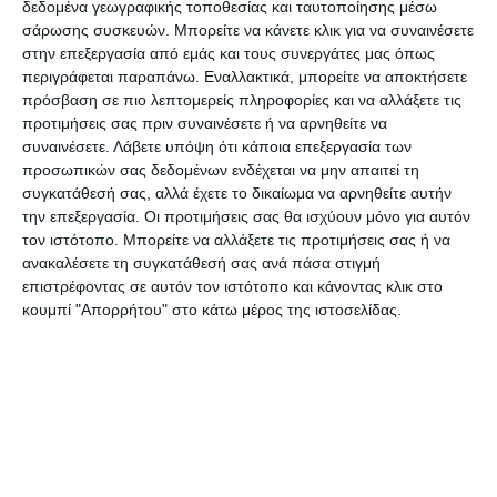
δεδομένα γεωγραφικής τοποθεσίας και ταυτοποίησης μέσω
ενώ οι πάγκοι στα πεζοδρόμια αναγκάζουν τους
σάρωσης συσκευών. Μπορείτε να κάνετε κλικ για να συναινέσετε
στην επεξεργασία από εμάς και τους συνεργάτες μας όπως
πεζούς να κινούνται επί του οδοστρώματος με
περιγράφεται παραπάνω. Εναλλακτικά, μπορείτε να αποκτήσετε
κίνδυνο να παρασυρθούν από τα διερχόμενα
πρόσβαση σε πιο λεπτομερείς πληροφορίες και να αλλάξετε τις
οχήματα. Τα σκουπίδια και η έλλειψη τουαλετών
προτιμήσεις σας πριν συναινέσετε ή να αρνηθείτε να
συναινέσετε.
Λάβετε υπόψη ότι κάποια επεξεργασία των
επιδεινώνουν την κατάσταση. Η εικόνα στην
προσωπικών σας δεδομένων ενδέχεται να μην απαιτεί τη
περιοχή είναι απαράδεκτη και προσβλητική για
συγκατάθεσή σας, αλλά έχετε το δικαίωμα να αρνηθείτε αυτήν
όλους μας.
την επεξεργασία. Οι προτιμήσεις σας θα ισχύουν μόνο για αυτόν
τον ιστότοπο. Μπορείτε να αλλάξετε τις προτιμήσεις σας ή να
ανακαλέσετε τη συγκατάθεσή σας ανά πάσα στιγμή
Ο συνδυασμός «Δύναμη Ελπίδας για τη Ζάκυνθο»
επιστρέφοντας σε αυτόν τον ιστότοπο και κάνοντας κλικ στο
ενώνει τη φωνή του με τους διαμαρτυρόμενους
κουμπί "Απορρήτου" στο κάτω μέρος της ιστοσελίδας.
και δεσμευόμαστε πως τα επόμενα πέντε χρόνια
θα κάνουμε όσες παρεμβάσεις χρειάζεται για να
είναι φέτος η τελευταία φορά που η Ζάκυνθος
βιώνει τέτοιες…τριτοκοσμικές καταστάσεις.
Από την αρχή έχουμε ξεκαθαρίσει πως θα