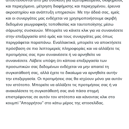
γνωρίσει και εξετάσει πολλά πράγματα σχετικά
και περιεχόμενο, μέτρηση διαφήμισης και περιεχομένου, έρευνα
με την Ζάκυνθο όσον αφορά τις
ακροατηρίου και ανάπτυξη υπηρεσιών.
Με την άδειά σας, εμείς
ιδιαιτερότητες της. Είναι μια αρκετά μεγάλη
και οι συνεργάτες μας ενδέχεται να χρησιμοποιήσουμε ακριβή
περιοχή, η δασική.
δεδομένα γεωγραφικής τοποθεσίας και ταυτοποίησης μέσω
σάρωσης συσκευών. Μπορείτε να κάνετε κλικ για να συναινέσετε
Σε αυτό το κομμάτι, διαπίστωσα κάποια
στην επεξεργασία από εμάς και τους συνεργάτες μας όπως
προβλήματα, τα οποία σημειώθηκαν. Έτσι, σε
περιγράφεται παραπάνω. Εναλλακτικά, μπορείτε να αποκτήσετε
συνεργασία με τους υπόλοιπους φορείς, επίκειται
πρόσβαση σε πιο λεπτομερείς πληροφορίες και να αλλάξετε τις
προτιμήσεις σας πριν συναινέσετε ή να αρνηθείτε να
να γίνουν κάποιες συναντήσεις και
συναινέσετε.
Λάβετε υπόψη ότι κάποια επεξεργασία των
συσκέψεις, ώστε να μπορέσουμε να λύσουμε
προσωπικών σας δεδομένων ενδέχεται να μην απαιτεί τη
κάποια θέματα».
συγκατάθεσή σας, αλλά έχετε το δικαίωμα να αρνηθείτε αυτήν
την επεξεργασία. Οι προτιμήσεις σας θα ισχύουν μόνο για αυτόν
τον ιστότοπο. Μπορείτε να αλλάξετε τις προτιμήσεις σας ή να
ανακαλέσετε τη συγκατάθεσή σας ανά πάσα στιγμή
Οι φωτιές
επιστρέφοντας σε αυτόν τον ιστότοπο και κάνοντας κλικ στο
κουμπί "Απορρήτου" στο κάτω μέρος της ιστοσελίδας.
Ο κ. Δ. Καϊάφας αναφέρθηκε στην έναρξη της
Αντιπυρικής περιόδου και στις πρώτες φωτιές
που ξέσπασαν για φέτος στο νησί και είπε τα
εξής: