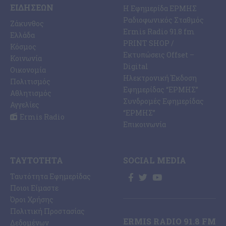
ΕΙΔΉΣΕΩΝ
Η Εφημερίδα ΕΡΜΗΣ
Ραδιοφωνικός Σταθμός
Ζάκυνθος
Ermis Radio 91.8 fm
Ελλάδα
PRINT SHOP /
Κόσμος
Εκτυπώσεις Offset –
Κοινωνία
Digital
Οικονομία
Ηλεκτρονική Έκδοση
Πολιτισμός
Εφημερίδας “ΕΡΜΗΣ”
Αθλητισμός
Συνδρομές Εφημερίδας
Αγγελίες
“ΕΡΜΗΣ”
Ermis Radio
Επικοινωνία
ΤΑΥΤΌΤΗΤΑ
SOCIAL MEDIA
Ταυτότητα Εφημερίδας
Ποιοι Είμαστε
Όροι Χρήσης
Πολιτική Προστασίας
ERMIS RADIO 91.8 FM
Δεδομένων