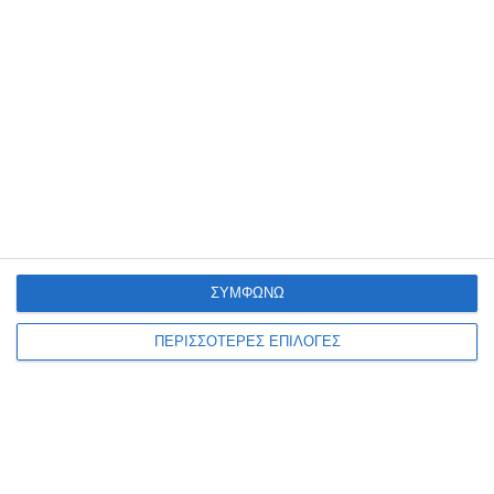
Πόσες φορές ακόμη πρέπει να αναδειχθεί το ίδιο πρόβλημα στα
επείγοντα του Νοσοκομείου για να υπάρξει λύση; αναρωτιέται η
Νομαρχιακή Επιτροπή ΠΑΣΟΚ Ζακύνθου η οποία
…
8 Αυγούστου 2026
ΣΥΜΦΩΝΩ
ΠΕΡΙΣΣΟΤΕΡΕΣ ΕΠΙΛΟΓΕΣ
ΑΘΛΗΤΙΣΜΌΣ
ΖΆΚΥΝΘΟΣ