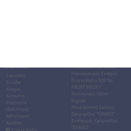
7 Αυγούστου 2026
ΚΑΤΗΓΟΡΊΕΣ
ΣΧΕΤΙΚΆ ΜΕ ΕΜΆΣ
ΕΙΔΉΣΕΩΝ
Η Εφημερίδα ΕΡΜΗΣ
Ραδιοφωνικός Σταθμός
Ζάκυνθος
Ermis Radio 91.8 fm
Ελλάδα
PRINT SHOP /
Κόσμος
Εκτυπώσεις Offset –
Κοινωνία
Digital
Οικονομία
Ηλεκτρονική Έκδοση
Πολιτισμός
Εφημερίδας “ΕΡΜΗΣ”
Αθλητισμός
Συνδρομές Εφημερίδας
Αγγελίες
“ΕΡΜΗΣ”
Ermis Radio