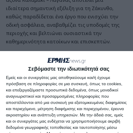
ιδιαίτερα σημαντική εξέλιξη για τη Ζάκυνθο,
καθώς παραδίδεται ένα έργο που ενισχύει την
οδική ασφάλεια, αναβαθμίζει τις υποδομές της
περιοχής και βελτιώνει ουσιαστικά την
καθημερινότητα κατοίκων και επισκεπτών.
Με την κατασκευή πεζοδρομίων, αυτοτελούς
ποδηλατοδρόμου και σύγχρονων παρεμβάσεων
Σεβόμαστε την ιδιωτικότητά σας
οδικής ασφάλειας, αντιμετωπίζονται διαχρονικά
Εμείς και οι συνεργάτες μας αποθηκεύουμε και/ή έχουμε
προβλήματα σε έναν από τους πλέον
πρόσβαση σε πληροφορίες σε μια συσκευή, όπως τα cookies,
πολυσύχναστους οδικούς άξονες του νησιού,
και επεξεργαζόμαστε προσωπικά δεδομένα, όπως μοναδικοί
αναγνωριστικοί και προσαρμοσμένες πληροφορίες που
ιδιαίτερα κατά τη διάρκεια της τουριστικής
αποστέλλονται από μια συσκευή για εξατομικευμένες διαφημίσεις
περιόδου.
και περιεχόμενο, μέτρηση διαφήμισης και περιεχομένου, έρευνα
ακροατηρίου και ανάπτυξη υπηρεσιών.
Με την άδειά σας, εμείς
και οι συνεργάτες μας ενδέχεται να χρησιμοποιήσουμε ακριβή
Πρόκειται για ένα έργο που είχε ξεκινήσει πριν
δεδομένα γεωγραφικής τοποθεσίας και ταυτοποίησης μέσω
από περίπου δεκαπέντε χρόνια μέσω του