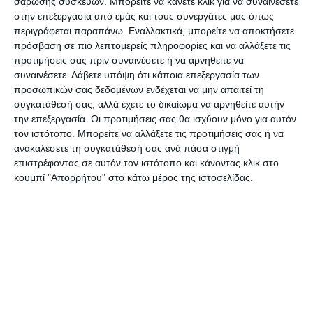
σάρωσης συσκευών. Μπορείτε να κάνετε κλικ για να συναινέσετε
προγράμματος «ΘΗΣΕΑΣ», χωρίς όμως να
στην επεξεργασία από εμάς και τους συνεργάτες μας όπως
περιγράφεται παραπάνω. Εναλλακτικά, μπορείτε να αποκτήσετε
ολοκληρωθεί. Στη διάρκεια της διακυβέρνησης
πρόσβαση σε πιο λεπτομερείς πληροφορίες και να αλλάξετε τις
της Νέας Δημοκρατίας εξασφαλίστηκε αρχικά
προτιμήσεις σας πριν συναινέσετε ή να αρνηθείτε να
χρηματοδότηση ύψους 1,7 εκατομμυρίων ευρώ
συναινέσετε.
Λάβετε υπόψη ότι κάποια επεξεργασία των
προσωπικών σας δεδομένων ενδέχεται να μην απαιτεί τη
για έργα οδικής ασφάλειας στον Δήμο Ζακύνθου
συγκατάθεσή σας, αλλά έχετε το δικαίωμα να αρνηθείτε αυτήν
μέσω του Ταμείου Ανάκαμψης και Ανθεκτικότητας
την επεξεργασία. Οι προτιμήσεις σας θα ισχύουν μόνο για αυτόν
«Ελλάδα 2.0».
τον ιστότοπο. Μπορείτε να αλλάξετε τις προτιμήσεις σας ή να
ανακαλέσετε τη συγκατάθεσή σας ανά πάσα στιγμή
επιστρέφοντας σε αυτόν τον ιστότοπο και κάνοντας κλικ στο
Στη συνέχεια, έπειτα από συντονισμένες
κουμπί "Απορρήτου" στο κάτω μέρος της ιστοσελίδας.
ενέργειες με την σημερινή δημοτική αρχή και τη
διαπίστωση πρόσθετων αναγκών,
εξασφαλίστηκε έκτακτη επιπλέον
χρηματοδότηση ύψους 400.000 ευρώ,
ανεβάζοντας το συνολικό ποσό στα 2,1
εκατομμύρια ευρώ και διασφαλίζοντας την πλήρη
ολοκλήρωση του έργου.