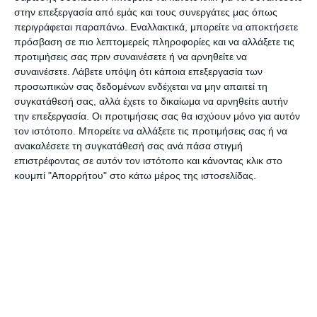
διενέργεια ψεκασμού.
στην επεξεργασία από εμάς και τους συνεργάτες μας όπως
περιγράφεται παραπάνω. Εναλλακτικά, μπορείτε να αποκτήσετε
πρόσβαση σε πιο λεπτομερείς πληροφορίες και να αλλάξετε τις
Επισημαίνεται η υποχρέωση του εργολάβου
προτιμήσεις σας πριν συναινέσετε ή να αρνηθείτε να
καθ’όλη τη διάρκεια των ψεκασμών, να αναρτά
συναινέσετε.
Λάβετε υπόψη ότι κάποια επεξεργασία των
προσωπικών σας δεδομένων ενδέχεται να μην απαιτεί τη
από την προηγούμενη μέρα σε εμφανή δημόσιο
συγκατάθεσή σας, αλλά έχετε το δικαίωμα να αρνηθείτε αυτήν
χώρο, τις τοποθεσίες στις οποίες θα
την επεξεργασία. Οι προτιμήσεις σας θα ισχύουν μόνο για αυτόν
πραγματοποιούνται ψεκασμοί προκειμένου να
τον ιστότοπο. Μπορείτε να αλλάξετε τις προτιμήσεις σας ή να
ανακαλέσετε τη συγκατάθεσή σας ανά πάσα στιγμή
λαμβάνουν γνώση οι ενδιαφερόμενοι
επιστρέφοντας σε αυτόν τον ιστότοπο και κάνοντας κλικ στο
ελαιοκαλλιεργητές αλλά και οι κτηνοτρόφοι και οι
κουμπί "Απορρήτου" στο κάτω μέρος της ιστοσελίδας.
μελισσοκόμοι, για να διευκολύνουν τις εργασίες,
ανοίγοντας τα περιφραγμένα ελαιοκτήματα, και
απομακρύνοντας τα ζώα ή τα μελισσοσμήνη.
Ο ψεκασμός θα αναβάλλεται για την επόμενη
ημέρα, με εντολή της Υπηρεσίας μας, στην
περίπτωση που οι καιρικές συνθήκες δεν είναι