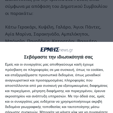
σύμφωνα με απόφαση του Δημοτικού Συμβουλίου
οι παρακάτω:
Κάτω Γερακάρι, Κυψέλη, Γαλάρο, Άγιοι Πάντες,
Αγία Μαρίνα, Σαρακηνάδο, Αμπελόκηποι,
Μπόχαλη, Πηγαδάκια, Καταστάρι, Βουγιάτο,
Καλλιπάδο, Τραγάκι, Λαγκαδάκια, Φιολίτης,
Βασιλικός, Λιθακιά, Παντοκράτορας, Κερί και
Σεβόμαστε την ιδιωτικότητά σας
Αγαλάς.
Εμείς και οι συνεργάτες μας αποθηκεύουμε και/ή έχουμε
πρόσβαση σε πληροφορίες σε μια συσκευή, όπως τα cookies,
Η προβλεπόμενη συνολική διάρκεια του ψεκασμού
και επεξεργαζόμαστε προσωπικά δεδομένα, όπως μοναδικοί
αναγνωριστικοί και προσαρμοσμένες πληροφορίες που
είναι οκτώ (8) ημέρες.
αποστέλλονται από μια συσκευή για εξατομικευμένες διαφημίσεις
και περιεχόμενο, μέτρηση διαφήμισης και περιεχομένου, έρευνα
Οι βιοκαλλιεργητές παρακαλούνται να
ακροατηρίου και ανάπτυξη υπηρεσιών.
Με την άδειά σας, εμείς
και οι συνεργάτες μας ενδέχεται να χρησιμοποιήσουμε ακριβή
τοποθετήσουν, σε εμφανή σημεία των κτημάτων
δεδομένα γεωγραφικής τοποθεσίας και ταυτοποίησης μέσω
τους, πινακίδες ή κατάλληλη σήμανση για τη μη
σάρωσης συσκευών. Μπορείτε να κάνετε κλικ για να συναινέσετε