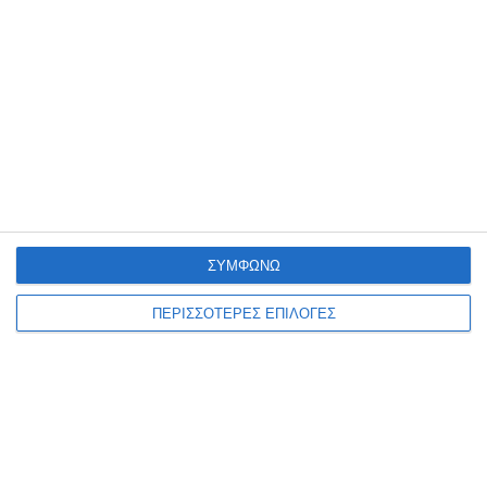
ΣΥΜΦΩΝΩ
ΠΕΡΙΣΣΟΤΕΡΕΣ ΕΠΙΛΟΓΕΣ
ΕΛΛΆΔΑ
ΖΆΚΥΝΘΟΣ
Διονύσιος Ακτύπης: Η
ανάπλαση της παραλίας του
Αργασίου Ζακύνθου, γίνεται
πραγματικότητα!