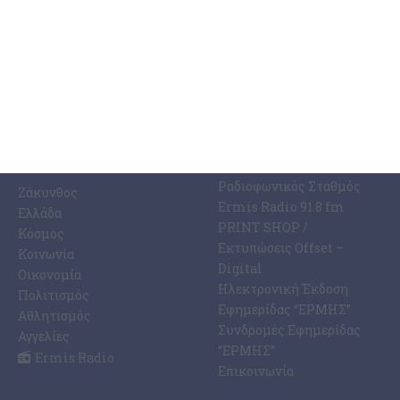
ΚΑΤΗΓΟΡΊΕΣ
ΣΧΕΤΙΚΆ ΜΕ ΕΜΆΣ
ΕΙΔΉΣΕΩΝ
Η Εφημερίδα ΕΡΜΗΣ
Ραδιοφωνικός Σταθμός
Ζάκυνθος
Ermis Radio 91.8 fm
Ελλάδα
PRINT SHOP /
Κόσμος
Εκτυπώσεις Offset –
Κοινωνία
Digital
Οικονομία
Ηλεκτρονική Έκδοση
Πολιτισμός
Εφημερίδας “ΕΡΜΗΣ”
Αθλητισμός
Συνδρομές Εφημερίδας
Αγγελίες
“ΕΡΜΗΣ”
Ermis Radio
Επικοινωνία