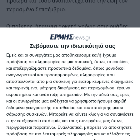
πρόωρα και τόσο αναπάντεχα από την ζωή τον
περασμένο Σεπτέμβριο.
Ο παίκτης, ήταν για αρκετά χρόνια στις ομάδες
του Πανιωνίου και είχε διαπρέψει αφήνοντας
άριστες εντυπώσεις τόσο για την
Σεβόμαστε την ιδιωτικότητά σας
αγωνιστικότητά του όσο και για τον χαρακτήρα
Εμείς και οι συνεργάτες μας αποθηκεύουμε και/ή έχουμε
του.
πρόσβαση σε πληροφορίες σε μια συσκευή, όπως τα cookies,
και επεξεργαζόμαστε προσωπικά δεδομένα, όπως μοναδικοί
αναγνωριστικοί και προσαρμοσμένες πληροφορίες που
Ο Κακολύρης είναι γεννημένος του 2003 είναι
αποστέλλονται από μια συσκευή για εξατομικευμένες διαφημίσεις
δηλαδή 18 ετών και έχει αποκτήσει ποδοσφαιρική
και περιεχόμενο, μέτρηση διαφήμισης και περιεχομένου, έρευνα
παιδεία στην μεγάλη σχολή του Πανιωνίου,
ακροατηρίου και ανάπτυξη υπηρεσιών.
Με την άδειά σας, εμείς
και οι συνεργάτες μας ενδέχεται να χρησιμοποιήσουμε ακριβή
έχοντας θητεύσει τρία χρόνια με την Κ15, Κ16 και
δεδομένα γεωγραφικής τοποθεσίας και ταυτοποίησης μέσω
Κ17.
σάρωσης συσκευών. Μπορείτε να κάνετε κλικ για να συναινέσετε
στην επεξεργασία από εμάς και τους συνεργάτες μας όπως
περιγράφεται παραπάνω. Εναλλακτικά, μπορείτε να αποκτήσετε
Στην αρχή της χρονιάς πήγε στην ομάδα Νέων
πρόσβαση σε πιο λεπτομερείς πληροφορίες και να αλλάξετε τις
της ΑΕΚ, αλλά λόγω της κατάστασης με τον