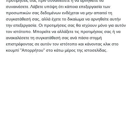
προτιμήσεις σας πριν συναινέσετε ή να αρνηθείτε να
Κορωνοϊό δεν έγινε το συγκεκριμένο πρωτάθλημα
συναινέσετε.
Λάβετε υπόψη ότι κάποια επεξεργασία των
προσωπικών σας δεδομένων ενδέχεται να μην απαιτεί τη
Νέων της Σούπερ Λίγκας και ο παίκτης βρέθηκε να
συγκατάθεσή σας, αλλά έχετε το δικαίωμα να αρνηθείτε αυτήν
κάνει προπονήσεις στο νησί με την ομάδα του
την επεξεργασία. Οι προτιμήσεις σας θα ισχύουν μόνο για αυτόν
ΑΠΣ Ζάκυνθος.
τον ιστότοπο. Μπορείτε να αλλάξετε τις προτιμήσεις σας ή να
ανακαλέσετε τη συγκατάθεσή σας ανά πάσα στιγμή
επιστρέφοντας σε αυτόν τον ιστότοπο και κάνοντας κλικ στο
Ο νεαρός επιθετικός άρεσε στον τεχνικό της
κουμπί "Απορρήτου" στο κάτω μέρος της ιστοσελίδας.
ομάδας Νίκο Μαρίνο ο οποίος εισηγήθηκε στον
πρόεδρο της ομάδας Στέλιο Γούναρη να κάνει ότι
μπορεί έτσι ώστε να έρθει ο παίκτης από ΑΕΚ στη
Ζάκυνθο.
Τελικά βρέθηκε η φόρμουλα, ο Κακολύρης δόθηκε
δανεικός και έτσι άνοιξε ο δρόμος ώστε να
φορέσει την κυανοκίτρινη φανέλα. Ο νεαρός
ζακυνθινός αγωνίζεται στα άκρα της επίθεσης.