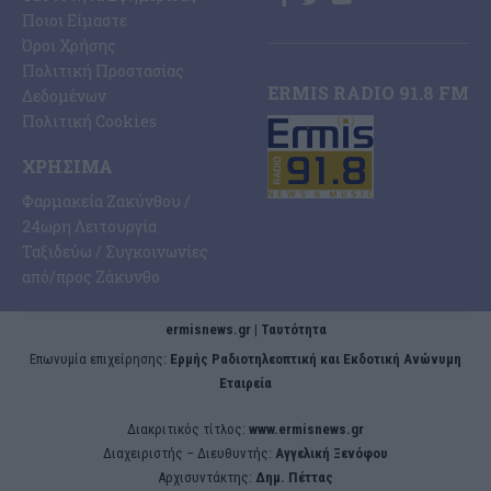
Ποιοι Είμαστε
Όροι Χρήσης
Πολιτική Προστασίας
ERMIS RADIO 91.8 FM
Δεδομένων
Πολιτική Cookies
ΧΡΉΣΙΜΑ
Φαρμακεία Ζακύνθου /
24ωρη Λειτουργία
Ταξιδεύω / Συγκοινωνίες
από/προς Ζάκυνθο
ermisnews.gr | Ταυτότητα
Eπωνυμία επιχείρησης:
Ερμής Ραδιοτηλεοπτική και Εκδοτική Ανώνυμη
Εταιρεία
Διακριτικός τίτλος:
www.ermisnews.gr
Διαχειριστής – Διευθυντής:
Αγγελική Ξενόφου
Αρχισυντάκτης:
Δημ. Πέττας