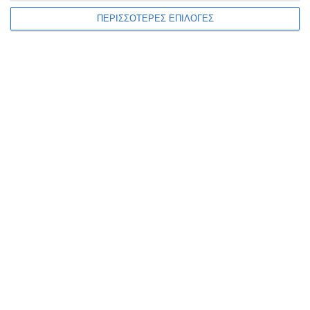
ΠΕΡΙΣΣΟΤΕΡΕΣ ΕΠΙΛΟΓΕΣ
ΑΘΛΗΤΙΣΜΌΣ
Ζάκυνθος 1961: Χτίζει μεγάλη
ομάδα για τη Super League 2 |
Νέα μεταγραφικά
«χτυπήματα» με Cuadra,