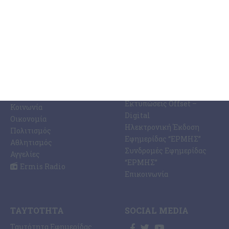
ΚΑΤΗΓΟΡΊΕΣ
ΣΧΕΤΙΚΆ ΜΕ ΕΜΆΣ
ΕΙΔΉΣΕΩΝ
Η Εφημερίδα ΕΡΜΗΣ
Ραδιοφωνικός Σταθμός
Ζάκυνθος
Ermis Radio 91.8 fm
Ελλάδα
PRINT SHOP /
Κόσμος
Εκτυπώσεις Offset –
Κοινωνία
Digital
Οικονομία
Ηλεκτρονική Έκδοση
Πολιτισμός
Εφημερίδας “ΕΡΜΗΣ”
Αθλητισμός
Συνδρομές Εφημερίδας
Αγγελίες
“ΕΡΜΗΣ”
Ermis Radio
Επικοινωνία
ΤΑΥΤΌΤΗΤΑ
SOCIAL MEDIA
Ταυτότητα Εφημερίδας