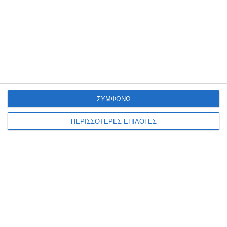
ΣΥΜΦΩΝΩ
ΠΕΡΙΣΣΟΤΕΡΕΣ ΕΠΙΛΟΓΕΣ
ΑΘΛΗΤΙΣΜΌΣ
Ζάκυνθος 1961: Χτίζει μεγάλη
ομάδα για τη Super League 2 |
Νέα μεταγραφικά
«χτυπήματα» με Cuadra,
Κάτσε και το μεγάλο αγκάθι