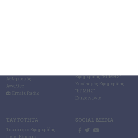
ΚΑΤΗΓΟΡΊΕΣ
ΣΧΕΤΙΚΆ ΜΕ ΕΜΆΣ
ΕΙΔΉΣΕΩΝ
Η Εφημερίδα ΕΡΜΗΣ
Ραδιοφωνικός Σταθμός
Ζάκυνθος
Ermis Radio 91.8 fm
Ελλάδα
PRINT SHOP /
Κόσμος
Εκτυπώσεις Offset –
Κοινωνία
Digital
Οικονομία
Ηλεκτρονική Έκδοση
Πολιτισμός
Εφημερίδας “ΕΡΜΗΣ”
Αθλητισμός
Συνδρομές Εφημερίδας
Αγγελίες
“ΕΡΜΗΣ”
Ermis Radio
Επικοινωνία
ΤΑΥΤΌΤΗΤΑ
SOCIAL MEDIA
Ταυτότητα Εφημερίδας
Ποιοι Είμαστε