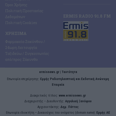
Όροι Χρήσης
Πολιτική Προστασίας
ERMIS RADIO 91.8 FM
Δεδομένων
Πολιτική Cookies
ΧΡΉΣΙΜΑ
Φαρμακεία Ζακύνθου /
24ωρη Λειτουργία
Ταξιδεύω / Συγκοινωνίες
από/προς Ζάκυνθο
ermisnews.gr | Ταυτότητα
Eπωνυμία επιχείρησης:
Ερμής Ραδιοτηλεοπτική και Εκδοτική Ανώνυμη
Εταιρεία
Διακριτικός τίτλος:
www.ermisnews.gr
Διαχειριστής – Διευθυντής:
Αγγελική Ξενόφου
Αρχισυντάκτης:
Δημ. Πέττας
Επωνυμία ιδιοκτήτη – Δικαιούχος του ονόματος (domain name):
Ερμής ΑΕ