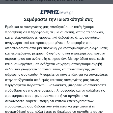
ολοκληρωθεί η μεταγραφή. Αξίζει να αναφέρουμε
ότι μέχρι στιγμής η διοίκηση των
Σεβόμαστε την ιδιωτικότητά σας
“κυανοκίτρινων” τηρεί σιγήν ιχθύος για την
συγκεκριμένη υπόθεση.
Εμείς και οι συνεργάτες μας αποθηκεύουμε και/ή έχουμε
πρόσβαση σε πληροφορίες σε μια συσκευή, όπως τα cookies,
και επεξεργαζόμαστε προσωπικά δεδομένα, όπως μοναδικοί
Ο Τραγούδας είναι γεννημένος στις 12 Μαϊου
αναγνωριστικοί και προσαρμοσμένες πληροφορίες που
1999 με καταγωγή από τις Σέρρες, έχει ύψος 18,1
αποστέλλονται από μια συσκευή για εξατομικευμένες διαφημίσεις
και περιεχόμενο, μέτρηση διαφήμισης και περιεχομένου, έρευνα
και αγωνίζεται ως αμυντικό χάφ. Έχει αγωνιστεί
ακροατηρίου και ανάπτυξη υπηρεσιών.
Με την άδειά σας, εμείς
στο παρελθόν στον Απόλλωνα Αγίου Ιωάννη
και οι συνεργάτες μας ενδέχεται να χρησιμοποιήσουμε ακριβή
Χανίων, στις γερμανικές Gütersloh (Oberliga
δεδομένα γεωγραφικής τοποθεσίας και ταυτοποίησης μέσω
σάρωσης συσκευών. Μπορείτε να κάνετε κλικ για να συναινέσετε
Westfalen) και TuRU Düsseldorf, ενώ πριν
στην επεξεργασία από εμάς και τους συνεργάτες μας όπως
αγωνιστεί στη Γερμανία, φορούσε τη φανέλα του
περιγράφεται παραπάνω. Εναλλακτικά, μπορείτε να αποκτήσετε
Α.Ο. Χανίων U19, την φετινή χρονιά ήταν στην
πρόσβαση σε πιο λεπτομερείς πληροφορίες και να αλλάξετε τις
προτιμήσεις σας πριν συναινέσετε ή να αρνηθείτε να
ομάδα του Πανναξιακού στην Γ΄ Εθνική κατηγορία
συναινέσετε.
Λάβετε υπόψη ότι κάποια επεξεργασία των
προσωπικών σας δεδομένων ενδέχεται να μην απαιτεί τη
συγκατάθεσή σας, αλλά έχετε το δικαίωμα να αρνηθείτε αυτήν