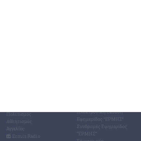
ΚΑΤΗΓΟΡΊΕΣ
ΣΧΕΤΙΚΆ ΜΕ ΕΜΆΣ
ΕΙΔΉΣΕΩΝ
Η Εφημερίδα ΕΡΜΗΣ
Ραδιοφωνικός Σταθμός
Ζάκυνθος
Ermis Radio 91.8 fm
Ελλάδα
PRINT SHOP /
Κόσμος
Εκτυπώσεις Offset –
Κοινωνία
Digital
Οικονομία
Ηλεκτρονική Έκδοση
Πολιτισμός
Εφημερίδας “ΕΡΜΗΣ”
Αθλητισμός
Συνδρομές Εφημερίδας
Αγγελίες
“ΕΡΜΗΣ”
Ermis Radio
Επικοινωνία