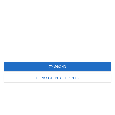
μια δροσερή βραδιά γεμάτη ποίηση, μουσική και χρώματα, στη
μαγευτική γκαλερί ΚΡΥΠΤΗ του αείμνηστου πάντα Διονύση
Παπαδάτου
…
2 Αυγούστου 2026
ΣΥΜΦΩΝΩ
ΠΕΡΙΣΣΟΤΕΡΕΣ ΕΠΙΛΟΓΕΣ
ΖΆΚΥΝΘΟΣ
ΚΟΙΝΩΝΊΑ
Μπάρες στο δρόμο του