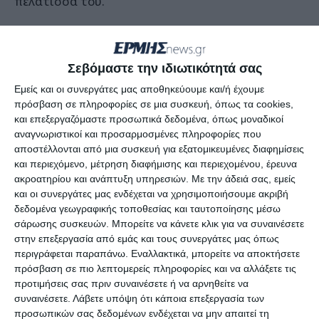
πελάτισσα του.
Η Εύα Καϊλή ήταν η μόνη που παρέμενε στη
φυλακή για την υπόθεση του
Q
atargate μετά και
Σεβόμαστε την ιδιωτικότητά σας
την χθεσινή αποφυλάκιση, με τον ίδιο τρόπο, του
Εμείς και οι συνεργάτες μας αποθηκεύουμε και/ή έχουμε
Μαρκ Ταραμπέλα.
πρόσβαση σε πληροφορίες σε μια συσκευή, όπως τα cookies,
και επεξεργαζόμαστε προσωπικά δεδομένα, όπως μοναδικοί
αναγνωριστικοί και προσαρμοσμένες πληροφορίες που
Ο δικηγόρος της κ. Καϊλή, Μιχάλης
αποστέλλονται από μια συσκευή για εξατομικευμένες διαφημίσεις
Δημητρακόπουλος, δήλωσε τα εξής: «Η Εύα Καϊλή
και περιεχόμενο, μέτρηση διαφήμισης και περιεχομένου, έρευνα
βγαίνει από τη φυλακή με ψηλά το κεφάλι και με
ακροατηρίου και ανάπτυξη υπηρεσιών.
Με την άδειά σας, εμείς
και οι συνεργάτες μας ενδέχεται να χρησιμοποιήσουμε ακριβή
αξιοπρέπεια, δεν ομολόγησε αδικήματα που δεν
δεδομένα γεωγραφικής τοποθεσίας και ταυτοποίησης μέσω
έχει διαπράξει, θα αγωνιστεί για την αθωότητά
σάρωσης συσκευών. Μπορείτε να κάνετε κλικ για να συναινέσετε
της μέχρι τέλους».
στην επεξεργασία από εμάς και τους συνεργάτες μας όπως
περιγράφεται παραπάνω. Εναλλακτικά, μπορείτε να αποκτήσετε
πρόσβαση σε πιο λεπτομερείς πληροφορίες και να αλλάξετε τις
προτιμήσεις σας πριν συναινέσετε ή να αρνηθείτε να
συναινέσετε.
Λάβετε υπόψη ότι κάποια επεξεργασία των
προσωπικών σας δεδομένων ενδέχεται να μην απαιτεί τη
Αφήστε ένα σχόλιο