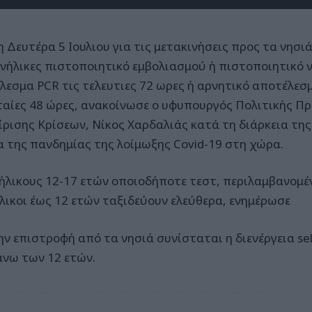
η Δευτέρα 5 Ιουλιου για τις μετακινήσεις προς τα νησι
ενήλικες πιστοποιητικό εμβολιασμού ή πιστοποιητικό 
εσμα PCR τις τελευτιες 72 ωρες ή αρνητικό αποτέλεσμα
ταίες 48 ώρες, ανακοίνωσε ο υφυπουργός Πολιτικής Π
ίρισης Κρίσεων, Νίκος Χαρδαλιάς κατά τη διάρκεια της
α της πανδημίας της λοίμωξης Covid-19 στη χώρα.
νήλικους 12-17 ετών οποιοδήποτε τεστ, περιλαμβανομένο
ήλικοι έως 12 ετών ταξιδεύουν ελεύθερα, ενημέρωσε
ν επιστροφή από τα νησιά συνίσταται η διενέργεια self
 άνω των 12 ετών.