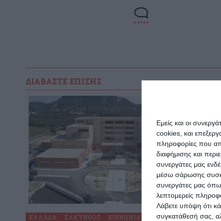
ΔΙΑΒΆΣΤΕ ΕΠΊΣΗΣ
Εμείς και οι συνεργ
cookies, και επεξε
πληροφορίες που απο
διαφήμισης και περι
συνεργάτες μας ενδέ
μέσω σάρωσης συσκευ
συνεργάτες μας όπω
λεπτομερείς πληροφορ
Λάβετε υπόψη ότι κά
συγκατάθεσή σας, αλ
ΕΛΛΆΔΑ
ΖΆΚΥΝΘΟΣ
ΚΟΙΝΩΝΊΑ