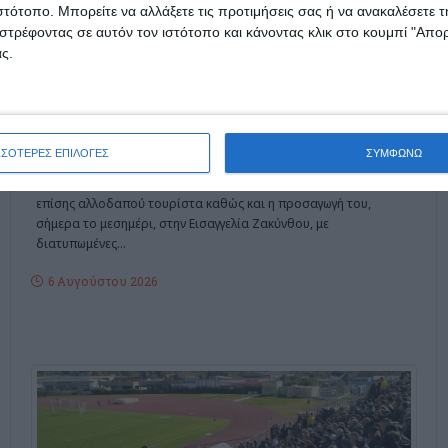
ιστότοπο. Μπορείτε να αλλάξετε τις προτιμήσεις σας ή να ανακαλέσετε
Στον Εισαγγελέα τουρίστας
στρέφοντας σε αυτόν τον ιστότοπο και κάνοντας κλικ στο κουμπί "Απ
ς.
που κατηγορείται για
σεξουαλική κακοποίηση στη
Ζάκυνθο
ΣΣΟΤΕΡΕΣ ΕΠΙΛΟΓΕΣ
ΣΥΜΦΩΝΩ
Η καταγγελία μιας αλλοδαπής τουρίστριας και η σύλληψη ενός
επίσης αλλοδαπού τουρίστα καθώς και η προσαγωγή του,
σήμερα το μεσημέρι, στην Εισαγγελία Ζακύνθου, με
διατυπωμένες
…
6 Αυγούστου 2026