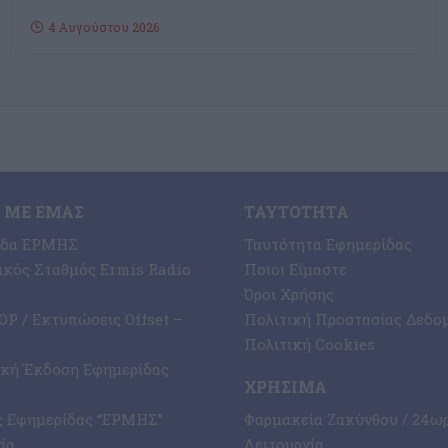
4 Αυγούστου 2026
 ΜΕ ΕΜΆΣ
ΤΑΥΤΌΤΗΤΑ
ίδα ΕΡΜΗΣ
Ταυτότητα Εφημερίδας
κός Σταθμός Ermis Radio
Ποιοι Είμαστε
Όροι Χρήσης
P / Εκτυπώσεις Offset –
Πολιτική Προστασίας Δεδο
Πολιτική Cookies
ική Έκδοση Εφημερίδας
ΧΡΉΣΙΜΑ
ς Εφημερίδας “ΕΡΜΗΣ”
Φαρμακεία Ζακύνθου / 24ω
ία
Λειτουργία