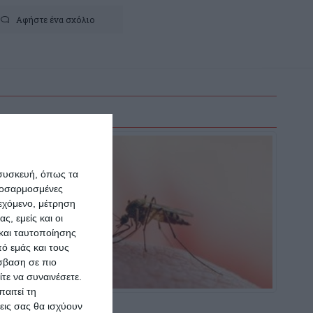
Αφήστε ένα σχόλιο
 συσκευή, όπως τα
προσαρμοσμένες
ιεχόμενο, μέτρηση
ς, εμείς και οι
και ταυτοποίησης
ό εμάς και τους
σβαση σε πιο
τε να συναινέσετε.
αιτεί τη
εις σας θα ισχύουν
ΕΛΛΆΔΑ
ΚΟΙΝΩΝΊΑ