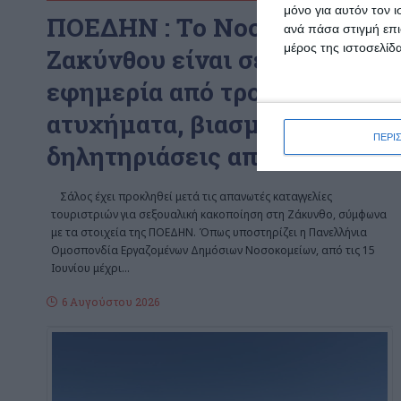
μόνο για αυτόν τον 
ΠΟΕΔΗΝ : To Νοσοκομείο
ανά πάσα στιγμή επι
μέρος της ιστοσελίδα
Ζακύνθου είναι σε διαρκή
εφημερία από τροχαία
ατυχήματα, βιασμούς και
ΠΕΡΙ
δηλητηριάσεις από αλκοόλ
Σάλος έχει προκληθεί μετά τις απανωτές καταγγελίες
τουριστριών για σεξουαλική κακοποίηση στη Ζάκυνθο, σύμφωνα
με τα στοιχεία της ΠΟΕΔΗΝ. Όπως υποστηρίζει η Πανελλήνια
Ομοσπονδία Εργαζομένων Δημόσιων Νοσοκομείων, από τις 15
Ιουνίου μέχρι
…
6 Αυγούστου 2026