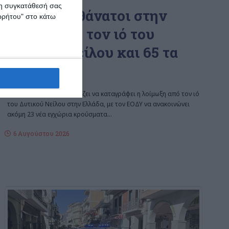
 τη συγκατάθεσή σας
Στους 6 οι θάνατοι στην
ορρήτου" στο κάτω
Ελλάδα από τον ιό του
Δυτικού Νείλου και 65 τα
κρούσματα
Αυξητική πορεία συνεχίζει να καταγράφει η λοίμωξη από τον ιό
του Δυτικού Νείλου στην Ελλάδα, με τον ΕΟΔΥ να ανακοινώνει
ακόμη 23 νέα εγχώρια κρούσματα
…
6 Αυγούστου 2026