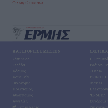
6 Αυγούστου 2026
ΚΑΤΗΓΟΡΊΕΣ ΕΙΔΉΣΕΩΝ
ΣΧΕΤΙΚΆ
Ζάκυνθος
Η Εφημερ
Ελλάδα
Ραδιοφωνι
Κόσμος
91.8 fm
Κοινωνία
PRINT SHO
Οικονομία
Digital
Πολιτισμός
Ηλεκτρον
Αθλητισμός
“ΕΡΜΗΣ”
Αγγελίες
Συνδρομέ
Ermis Radio
Επικοινων