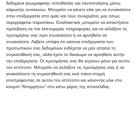
δεδομένα γεωγραφικής τοποθεσίας και ταυτοποίησης μέσω
Όλα αυτά που ακούμε τις τελευταίες ημέρες με τη
σάρωσης συσκευών. Μπορείτε να κάνετε κλικ για να συναινέσετε
διαρροή των λυμάτων στο Τσιλιβή προκαλούν την
στην επεξεργασία από εμάς και τους συνεργάτες μας όπως
οργή της κοινής γνώμης και ειδικά των συμπολιτών
περιγράφεται παραπάνω. Εναλλακτικά, μπορείτε να αποκτήσετε
πρόσβαση σε πιο λεπτομερείς πληροφορίες και να αλλάξετε τις
μας που πληρώνουν τις υποχρεώσεις τους στη
προτιμήσεις σας πριν συναινέσετε ή να αρνηθείτε να
ΔΕΥΑΖ, (δηλαδή τους λογαριασμούς ύδρευσης –
συναινέσετε.
Λάβετε υπόψη ότι κάποια επεξεργασία των
αποχέτευσης), επειδή νοιώθουν ότι τους
προσωπικών σας δεδομένων ενδέχεται να μην απαιτεί τη
συγκατάθεσή σας, αλλά έχετε το δικαίωμα να αρνηθείτε αυτήν
κοροϊδεύουν…
την επεξεργασία. Οι προτιμήσεις σας θα ισχύουν μόνο για αυτόν
Με δεδομένο πως η πλειοψηφία των κατοίκων
τον ιστότοπο. Μπορείτε να αλλάξετε τις προτιμήσεις σας ή να
προσπαθεί να ανταποκριθεί στις υποχρεώσεις που
ανακαλέσετε τη συγκατάθεσή σας ανά πάσα στιγμή
επιστρέφοντας σε αυτόν τον ιστότοπο και κάνοντας κλικ στο
έχει προς το Δήμο για το νερό (;) που παίρνει και για
κουμπί "Απορρήτου" στο κάτω μέρος της ιστοσελίδας.
την παράδοση των υγρών αποβλήτων, απαιτεί
ισότιμη μεταχείριση με τους μεγαλοεπιχειρηματίες
που βολεύονται με διάφορους τρόπους και για την
ύδρευση και για την αποχέτευση και ουδείς
γνωρίζει τι και πόσα πληρώνουν στο Δήμο…
Για το σκηνικό που έχει διαμορφωθεί στο νησί μας