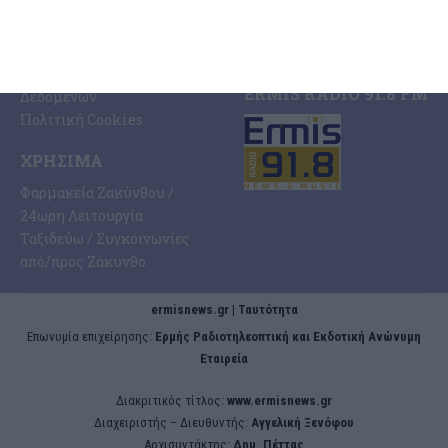
Ταυτότητα Εφημερίδας
Ποιοι Είμαστε
Όροι Χρήσης
Πολιτική Προστασίας
ERMIS RADIO 91.8 FM
Δεδομένων
Πολιτική Cookies
ΧΡΉΣΙΜΑ
Φαρμακεία Ζακύνθου /
24ωρη Λειτουργία
Ταξιδεύω / Συγκοινωνίες
από/προς Ζάκυνθο
ermisnews.gr | Ταυτότητα
Eπωνυμία επιχείρησης:
Ερμής Ραδιοτηλεοπτική και Εκδοτική Ανώνυμη
Εταιρεία
Διακριτικός τίτλος:
www.ermisnews.gr
Διαχειριστής – Διευθυντής:
Αγγελική Ξενόφου
Αρχισυντάκτης:
Δημ. Πέττας