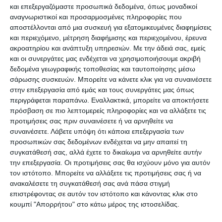
και επεξεργαζόμαστε προσωπικά δεδομένα, όπως μοναδικοί
δεδομένων, τα στοιχεία του μηνύματος
αναγνωριστικοί και προσαρμοσμένες πληροφορίες που
τηρούνται μόνο μέχρι τη λήξη του
αποστέλλονται από μια συσκευή για εξατομικευμένες διαφημίσεις
εικοσιτετραώρου στο οποίο αφορά το μήνυμα.
και περιεχόμενο, μέτρηση διαφήμισης και περιεχομένου, έρευνα
ακροατηρίου και ανάπτυξη υπηρεσιών.
Με την άδειά σας, εμείς
και οι συνεργάτες μας ενδέχεται να χρησιμοποιήσουμε ακριβή
Για την προμήθεια αγαθών μέσω της διαδικασίας
δεδομένα γεωγραφικής τοποθεσίας και ταυτοποίησης μέσω
προαγοράς/προεπιλογής με ηλεκτρονικό ή
σάρωσης συσκευών. Μπορείτε να κάνετε κλικ για να συναινέσετε
στην επεξεργασία από εμάς και τους συνεργάτες μας όπως
τηλεφωνικό μέσο για παραλαβή/αγορά εκτός
περιγράφεται παραπάνω. Εναλλακτικά, μπορείτε να αποκτήσετε
καταστήματος (click away) ή μέσω καθορισμού
πρόσβαση σε πιο λεπτομερείς πληροφορίες και να αλλάξετε τις
ραντεβού με ηλεκτρονικό ή τηλεφωνικό μέσο για
προτιμήσεις σας πριν συναινέσετε ή να αρνηθείτε να
συναινέσετε.
Λάβετε υπόψη ότι κάποια επεξεργασία των
παραλαβή/αγορά εντός καταστήματος (click
προσωπικών σας δεδομένων ενδέχεται να μην απαιτεί τη
inside), ο πολίτης υποχρεούται να φέρει
συγκατάθεσή σας, αλλά έχετε το δικαίωμα να αρνηθείτε αυτήν
επιπρόσθετα ηλεκτρονικό αποδεικτικό έγγραφο ή
την επεξεργασία. Οι προτιμήσεις σας θα ισχύουν μόνο για αυτόν
τον ιστότοπο. Μπορείτε να αλλάξετε τις προτιμήσεις σας ή να
σχετικό τηλεπικοινωνιακό μήνυμα ή το
ανακαλέσετε τη συγκατάθεσή σας ανά πάσα στιγμή
αποδεικτικό της ψηφιακής πλατφόρμας e-
επιστρέφοντας σε αυτόν τον ιστότοπο και κάνοντας κλικ στο
Καταναλωτής της Γενικής Γραμματείας Εμπορίου
κουμπί "Απορρήτου" στο κάτω μέρος της ιστοσελίδας.
και Προστασίας Καταναλωτή.