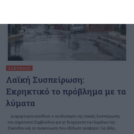
ΖΆΚΥΝΘΟΣ
Λαϊκή Συσπείρωση:
Εκρηκτικό το πρόβλημα με τα
λύματα
Διαμαρτυρία κατέθεσε ο συνδυασμός της Λαϊκής Συσπείρωσης
του Δημοτικού Συμβουλίου για ητ διαχείριση των λυμάτων της
Ζακύνθου και σε ανακοίνωση που εξέδωσε αναφέρει: Για άλλη
…