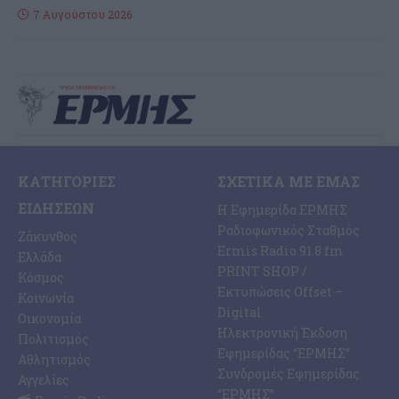
7 Αυγούστου 2026
ΚΑΤΗΓΟΡΊΕΣ
ΣΧΕΤΙΚΆ ΜΕ ΕΜΆΣ
ΕΙΔΉΣΕΩΝ
Η Εφημερίδα ΕΡΜΗΣ
Ραδιοφωνικός Σταθμός
Ζάκυνθος
Ermis Radio 91.8 fm
Ελλάδα
PRINT SHOP /
Κόσμος
Εκτυπώσεις Offset –
Κοινωνία
Digital
Οικονομία
Ηλεκτρονική Έκδοση
Πολιτισμός
Εφημερίδας “ΕΡΜΗΣ”
Αθλητισμός
Συνδρομές Εφημερίδας
Αγγελίες
“ΕΡΜΗΣ”