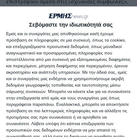
επιστρέψουν άμεσα στις ισχύουσες συμφωνίες»,
που επιτεύχθηκαν το 2020 με τη μεσολάβηση της
Ρωσίας, ανέφερε η ανακοίνωση.
Σεβόμαστε την ιδιωτικότητά σας
Εμείς και οι συνεργάτες μας αποθηκεύουμε και/ή έχουμε
Παράλληλα, το Κρεμλίνο δήλωσε σήμερα ότι δεν
πρόσβαση σε πληροφορίες σε μια συσκευή, όπως τα cookies,
υπάρχει εναλλακτική στη συμφωνία κατάπαυσης
και επεξεργαζόμαστε προσωπικά δεδομένα, όπως μοναδικοί
πυρός του 2020 μεταξύ της Αρμενίας και του
αναγνωριστικοί και προσαρμοσμένες πληροφορίες που
αποστέλλονται από μια συσκευή για εξατομικευμένες διαφημίσεις
Αζερμπαϊτζάν. Ο εκπρόσωπος του Κρεμλίνου
και περιεχόμενο, μέτρηση διαφήμισης και περιεχομένου, έρευνα
Ντμίτρι Πεσκόφ δήλωσε ότι η Ρωσία εργάζεται
ακροατηρίου και ανάπτυξη υπηρεσιών.
Με την άδειά σας, εμείς
προκειμένου να υπάρξουν συνομιλίες μεταξύ του
και οι συνεργάτες μας ενδέχεται να χρησιμοποιήσουμε ακριβή
δεδομένα γεωγραφικής τοποθεσίας και ταυτοποίησης μέσω
Μπακού και του Γερεβάν για τον διάδρομο
σάρωσης συσκευών. Μπορείτε να κάνετε κλικ για να συναινέσετε
Λατσίν. «Η Ρωσία συνεχίζει τις επαφές, η
στην επεξεργασία από εμάς και τους συνεργάτες μας όπως
κατάσταση είναι πραγματικά δύσκολη», δήλωσε
περιγράφεται παραπάνω. Εναλλακτικά, μπορείτε να αποκτήσετε
πρόσβαση σε πιο λεπτομερείς πληροφορίες και να αλλάξετε τις
ο Πεσκόφ σε δημοσιογράφους.
προτιμήσεις σας πριν συναινέσετε ή να αρνηθείτε να
συναινέσετε.
Λάβετε υπόψη ότι κάποια επεξεργασία των
Πηγή:
ΑΠΕ-ΜΠΕ
προσωπικών σας δεδομένων ενδέχεται να μην απαιτεί τη
συγκατάθεσή σας, αλλά έχετε το δικαίωμα να αρνηθείτε αυτήν