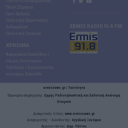
Ταυτότητα Εφημερίδας
Ποιοι Είμαστε
Όροι Χρήσης
Πολιτική Προστασίας
ERMIS RADIO 91.8 FM
Δεδομένων
Πολιτική Cookies
ΧΡΉΣΙΜΑ
Φαρμακεία Ζακύνθου /
24ωρη Λειτουργία
Ταξιδεύω / Συγκοινωνίες
από/προς Ζάκυνθο
ermisnews.gr | Ταυτότητα
Eπωνυμία επιχείρησης:
Ερμής Ραδιοτηλεοπτική και Εκδοτική Ανώνυμη
Εταιρεία
Διακριτικός τίτλος:
www.ermisnews.gr
Διαχειριστής – Διευθυντής:
Αγγελική Ξενόφου
Αρχισυντάκτης:
Δημ. Πέττας