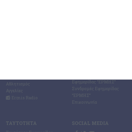
ΚΑΤΗΓΟΡΊΕΣ
ΣΧΕΤΙΚΆ ΜΕ ΕΜΆΣ
ΕΙΔΉΣΕΩΝ
Η Εφημερίδα ΕΡΜΗΣ
Ραδιοφωνικός Σταθμός
Ζάκυνθος
Ermis Radio 91.8 fm
Ελλάδα
PRINT SHOP /
Κόσμος
Εκτυπώσεις Offset –
Κοινωνία
Digital
Οικονομία
Ηλεκτρονική Έκδοση
Πολιτισμός
Εφημερίδας “ΕΡΜΗΣ”
Αθλητισμός
Συνδρομές Εφημερίδας
Αγγελίες
“ΕΡΜΗΣ”
Ermis Radio
Επικοινωνία
ΤΑΥΤΌΤΗΤΑ
SOCIAL MEDIA