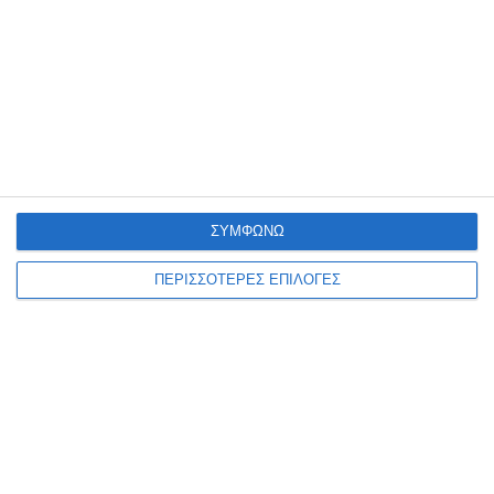
3 Ιουλίου 2026
ΣΥΜΦΩΝΩ
ΠΕΡΙΣΣΟΤΕΡΕΣ ΕΠΙΛΟΓΕΣ
ΚΌΣΜΟΣ
Ομάδες διασωστών, σε
συντονισμό με τον ΟΗΕ, είναι
καθ’ οδόν προς τη Βενεζουέλα