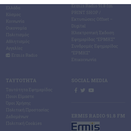
Ζάκυνθος
Ermis Radio 91.8 fm
Ελλάδα
PRINT SHOP /
Κόσμος
Εκτυπώσεις Offset –
Κοινωνία
Digital
Οικονομία
Ηλεκτρονική Έκδοση
Πολιτισμός
Εφημερίδας “ΕΡΜΗΣ”
Αθλητισμός
Συνδρομές Εφημερίδας
Αγγελίες
“ΕΡΜΗΣ”
Ermis Radio
Επικοινωνία
ΤΑΥΤΌΤΗΤΑ
SOCIAL MEDIA
Ταυτότητα Εφημερίδας
Ποιοι Είμαστε
Όροι Χρήσης
Πολιτική Προστασίας
ERMIS RADIO 91.8 FM
Δεδομένων
Πολιτική Cookies