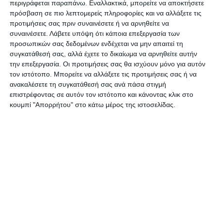
περιγράφεται παραπάνω. Εναλλακτικά, μπορείτε να αποκτήσετε
ώρες της Κυριακής 7 Μαρτίου και όπως φαίνεται
πρόσβαση σε πιο λεπτομερείς πληροφορίες και να αλλάξετε τις
έβαλε τέλος στη ζωή της μέσα στο αυτοκίνητο με
προτιμήσεις σας πριν συναινέσετε ή να αρνηθείτε να
συναινέσετε.
Λάβετε υπόψη ότι κάποια επεξεργασία των
μεγάλο μαχαίρι το οποίο βρέθηκε μέσα στο
προσωπικών σας δεδομένων ενδέχεται να μην απαιτεί τη
όχημα. Εκεί βρέθηκαν και όλα τα προσωπικά της
συγκατάθεσή σας, αλλά έχετε το δικαίωμα να αρνηθείτε αυτήν
αντικείμενα.
την επεξεργασία. Οι προτιμήσεις σας θα ισχύουν μόνο για αυτόν
τον ιστότοπο. Μπορείτε να αλλάξετε τις προτιμήσεις σας ή να
ανακαλέσετε τη συγκατάθεσή σας ανά πάσα στιγμή
Από την πλευρά της Αστυνομίας αποκλείστηκε η
επιστρέφοντας σε αυτόν τον ιστότοπο και κάνοντας κλικ στο
εγκληματική ενέργεια.
κουμπί "Απορρήτου" στο κάτω μέρος της ιστοσελίδας.
Η 38χρονη μετά την αυτοχειρία συνέχισε να
οδηγεί το αυτοκίνητό της το οποίο πέρασε μέσα
από μία αυλή και όταν έχασε τελείως τον έλεγχο,
προσγειώθηκε σε μία βάρκα που βρισκόταν εκεί
κοντά, έξω από τη θάλασσα και πλησίον του
γκρεμού.