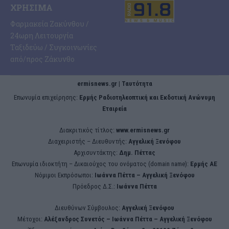
ΧΡΉΣΙΜΑ
Φαρμακεία Ζακύνθου /
24ωρη Λειτουργία
Ταξιδεύω / Συγκοινωνίες
από/προς Ζάκυνθο
ermisnews.gr | Ταυτότητα
Eπωνυμία επιχείρησης:
Ερμής Ραδιοτηλεοπτική και Εκδοτική Ανώνυμη
Εταιρεία
Διακριτικός τίτλος:
www.ermisnews.gr
Διαχειριστής – Διευθυντής:
Αγγελική Ξενόφου
Αρχισυντάκτης:
Δημ. Πέττας
Επωνυμία ιδιοκτήτη – Δικαιούχος του ονόματος (domain name):
Ερμής ΑΕ
Νόμιμοι Εκπρόσωποι:
Iωάννα Πέττα – Αγγελική Ξενόφου
Πρόεδρος Δ.Σ.:
Iωάννα Πέττα
Διευθύνων Σύμβουλος:
Αγγελική Ξενόφου
Μέτοχοι:
Αλέξανδρος Συνετός – Iωάννα Πέττα – Αγγελική Ξενόφου