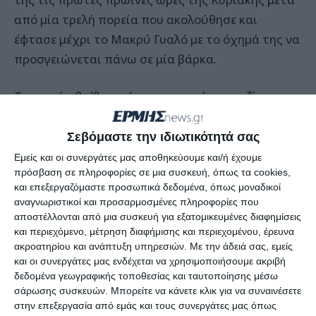
από μία τρελή πορεία που ακολούθησε και
έφτασε μέχρι το Μακρύ Γυαλό με το όχημά της να
προσγειώνεται πάνω σε μία βάρκα.
Το μαχαίρι βρέθηκε μέσα στο αυτοκίνητο μαζί με τα
προσωπικά της αντικείμενα
Σεβόμαστε την ιδιωτικότητά σας
Σύμφωνα με πληροφορίες από το οικογενειακό
Εμείς και οι συνεργάτες μας αποθηκεύουμε και/ή έχουμε
της περιβάλλον, η γυναίκα δεν είχε δώσει σημεία
πρόσβαση σε πληροφορίες σε μια συσκευή, όπως τα cookies,
και επεξεργαζόμαστε προσωπικά δεδομένα, όπως μοναδικοί
ζωής από την Παρασκευή και την αναζητούσαν
αναγνωριστικοί και προσαρμοσμένες πληροφορίες που
οι δικοί της άνθρωποι που δεν ήξεραν πού
αποστέλλονται από μια συσκευή για εξατομικευμένες διαφημίσεις
βρίσκεται.
και περιεχόμενο, μέτρηση διαφήμισης και περιεχομένου, έρευνα
ακροατηρίου και ανάπτυξη υπηρεσιών.
Με την άδειά σας, εμείς
και οι συνεργάτες μας ενδέχεται να χρησιμοποιήσουμε ακριβή
Η Αστυνομία αποκλείει εγκληματική ενέργεια
δεδομένα γεωγραφικής τοποθεσίας και ταυτοποίησης μέσω
σάρωσης συσκευών. Μπορείτε να κάνετε κλικ για να συναινέσετε
στην επεξεργασία από εμάς και τους συνεργάτες μας όπως
Το τραγικό συμβάν έγινε τις πρώτες πρωινές