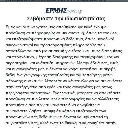
οποίας πήρε το λόγο ο εκπρόσωπος της εταιρείας
«ΖΑΝΤΕ ΜΑΡΑΘΩΝΗΣΙ ΑΕ» Δ. Ζαχαριάς που είπε
Σεβόμαστε την ιδιωτικότητά σας
ότι έχει όλες τις νόμιμες άδειες για εργασίες
Εμείς και οι συνεργάτες μας αποθηκεύουμε και/ή έχουμε
συντήρησης κτισμάτων και μνημείων που
πρόσβαση σε πληροφορίες σε μια συσκευή, όπως τα cookies,
βρίσκονται εδώ και αιώνες στο χώρο.
και επεξεργαζόμαστε προσωπικά δεδομένα, όπως μοναδικοί
αναγνωριστικοί και προσαρμοσμένες πληροφορίες που
αποστέλλονται από μια συσκευή για εξατομικευμένες διαφημίσεις
Έγινε πλούσιος διάλογος με την παρουσία των
και περιεχόμενο, μέτρηση διαφήμισης και περιεχομένου, έρευνα
μελών της Επιτροπής και άλλων ενδιαφερομένων
ακροατηρίου και ανάπτυξη υπηρεσιών.
Με την άδειά σας, εμείς
και οι συνεργάτες μας ενδέχεται να χρησιμοποιήσουμε ακριβή
από το χώρο του τουρισμού και επισημάνθηκε
δεδομένα γεωγραφικής τοποθεσίας και ταυτοποίησης μέσω
από την Αντιδήμαρχο Αγγελική Αυγουστίνου ότι
σάρωσης συσκευών. Μπορείτε να κάνετε κλικ για να συναινέσετε
δόθηκε η δυνατότητα δημόσιου διαλόγου για να
στην επεξεργασία από εμάς και τους συνεργάτες μας όπως
περιγράφεται παραπάνω. Εναλλακτικά, μπορείτε να αποκτήσετε
έλθουν όλα στο φως με απόλυτη διαφάνεια.
πρόσβαση σε πιο λεπτομερείς πληροφορίες και να αλλάξετε τις
προτιμήσεις σας πριν συναινέσετε ή να αρνηθείτε να
συναινέσετε.
Λάβετε υπόψη ότι κάποια επεξεργασία των
προσωπικών σας δεδομένων ενδέχεται να μην απαιτεί τη
Αφήστε ένα σχόλιο
συγκατάθεσή σας, αλλά έχετε το δικαίωμα να αρνηθείτε αυτήν