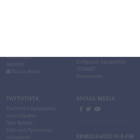
ΕΙΔΉΣΕΩΝ
Η Εφημερίδα ΕΡΜΗΣ
Ραδιοφωνικός Σταθμός
Ζάκυνθος
Ermis Radio 91.8 fm
Ελλάδα
PRINT SHOP /
Κόσμος
Εκτυπώσεις Offset –
Κοινωνία
Digital
Οικονομία
Ηλεκτρονική Έκδοση
Πολιτισμός
Εφημερίδας “ΕΡΜΗΣ”
Αθλητισμός
Συνδρομές Εφημερίδας
Αγγελίες
“ΕΡΜΗΣ”
Ermis Radio
Επικοινωνία
ΤΑΥΤΌΤΗΤΑ
SOCIAL MEDIA
Ταυτότητα Εφημερίδας
Ποιοι Είμαστε
Όροι Χρήσης
Πολιτική Προστασίας
ERMIS RADIO 91.8 FM
Δεδομένων