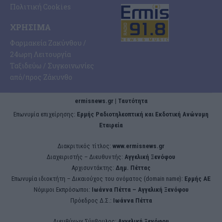
Πολιτική Cookies
ΧΡΉΣΙΜΑ
Φαρμακεία Ζακύνθου /
24ωρη Λειτουργία
Ταξιδεύω / Συγκοινωνίες
από/προς Ζάκυνθο
ermisnews.gr | Ταυτότητα
Eπωνυμία επιχείρησης:
Ερμής Ραδιοτηλεοπτική και Εκδοτική Ανώνυμη
Εταιρεία
Διακριτικός τίτλος:
www.ermisnews.gr
Διαχειριστής – Διευθυντής:
Αγγελική Ξενόφου
Αρχισυντάκτης:
Δημ. Πέττας
Επωνυμία ιδιοκτήτη – Δικαιούχος του ονόματος (domain name):
Ερμής ΑΕ
Νόμιμοι Εκπρόσωποι:
Iωάννα Πέττα – Αγγελική Ξενόφου
Πρόεδρος Δ.Σ.:
Iωάννα Πέττα
Διευθύνων Σύμβουλος:
Αγγελική Ξενόφου