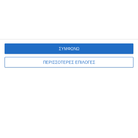
ΣΥΜΦΩΝΩ
ΕΛΛΆΔΑ
ΖΆΚΥΝΘΟΣ
ΠΕΡΙΣΣΟΤΕΡΕΣ ΕΠΙΛΟΓΕΣ
Συλλήψεις 3 ατόμων για
διακίνηση 0.5 γραμ. κοκαΐνης
και 9.5 γραμ. κάνναβης στη
Ζάκυνθο
Από την Υποδιεύθυνση Δίωξης Ναρκωτικών συνελήφθησαν -3-
άτομα για διακίνηση ναρκωτικών ουσιών στην Ζάκυνθο Από
αστυνομικούς της Υποδιεύθυνσης Δίωξης Ναρκωτικών, της