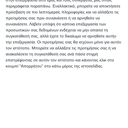
ανάδειξη της ιστορικής διαδρομής των
περιγράφεται παραπάνω. Εναλλακτικά, μπορείτε να αποκτήσετε
ημερήσιων περιφερειακών εφημερίδων στην
πρόσβαση σε πιο λεπτομερείς πληροφορίες και να αλλάξετε τις
Ελλάδα.
προτιμήσεις σας πριν συναινέσετε ή να αρνηθείτε να
συναινέσετε.
Λάβετε υπόψη ότι κάποια επεξεργασία των
προσωπικών σας δεδομένων ενδέχεται να μην απαιτεί τη
«Το Ιόνιο Πανεπιστήμιο θα συνδράμει ενεργά και
συγκατάθεσή σας, αλλά έχετε το δικαίωμα να αρνηθείτε αυτήν
εμπεριστατωμένα στην ανάπτυξη
την επεξεργασία. Οι προτιμήσεις σας θα ισχύουν μόνο για αυτόν
ολοκληρωμένων ψηφιακών υπηρεσιών προβολής
τον ιστότοπο. Μπορείτε να αλλάξετε τις προτιμήσεις σας ή να
ανακαλέσετε τη συγκατάθεσή σας ανά πάσα στιγμή
και ψηφιακού εκσυγχρονισμού του παραγωγικού
επιστρέφοντας σε αυτόν τον ιστότοπο και κάνοντας κλικ στο
μοντέλου, αναδεικνύοντας τον σημαντικό ρόλο
κουμπί "Απορρήτου" στο κάτω μέρος της ιστοσελίδας.
των Ημερήσιων Περιφερειακών Εφημερίδων στην
Ελλάδα» ανέφερε ο Πρύτανης του Ιονίου
Πανεπιστημίου, Ανδρέας Φλώρος, ενώ πρόσθεσε
πως «στόχος είναι μία δημιουργική συνεργασία
με το Σύνδεσμο Ημερήσιων Περιφερειακών
Εφημερίδων, με επωφελείς δράσεις για την
κοινωνία».