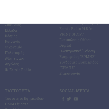
ΚΑΤΗΓΟΡΊΕΣ
ΣΧΕΤΙΚΆ ΜΕ ΕΜΆΣ
ΕΙΔΉΣΕΩΝ
Η Εφημερίδα ΕΡΜΗΣ
Ραδιοφωνικός Σταθμός
Ζάκυνθος
Ermis Radio 91.8 fm
Ελλάδα
PRINT SHOP /
Κόσμος
Εκτυπώσεις Offset –
Κοινωνία
Digital
Οικονομία
Ηλεκτρονική Έκδοση
Πολιτισμός
Εφημερίδας “ΕΡΜΗΣ”
Αθλητισμός
Συνδρομές Εφημερίδας
Αγγελίες
“ΕΡΜΗΣ”
Ermis Radio
Επικοινωνία
ΤΑΥΤΌΤΗΤΑ
SOCIAL MEDIA
Ταυτότητα Εφημερίδας
Ποιοι Είμαστε