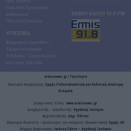
Όροι Χρήσης
Πολιτική Προστασίας
ERMIS RADIO 91.8 FM
Δεδομένων
Πολιτική Cookies
ΧΡΉΣΙΜΑ
Φαρμακεία Ζακύνθου /
24ωρη Λειτουργία
Ταξιδεύω / Συγκοινωνίες
από/προς Ζάκυνθο
ermisnews.gr | Ταυτότητα
Eπωνυμία επιχείρησης:
Ερμής Ραδιοτηλεοπτική και Εκδοτική Ανώνυμη
Εταιρεία
Διακριτικός τίτλος:
www.ermisnews.gr
Διαχειριστής – Διευθυντής:
Αγγελική Ξενόφου
Αρχισυντάκτης:
Δημ. Πέττας
Επωνυμία ιδιοκτήτη – Δικαιούχος του ονόματος (domain name):
Ερμής ΑΕ
Νόμιμοι Εκπρόσωποι:
Iωάννα Πέττα – Αγγελική Ξενόφου