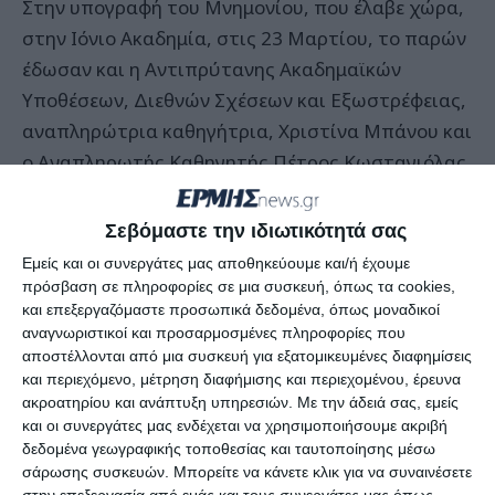
Στην υπογραφή του Μνημονίου, που έλαβε χώρα,
στην Ιόνιο Ακαδημία, στις 23 Μαρτίου, το παρών
έδωσαν και η Αντιπρύτανης Ακαδημαϊκών
Υποθέσεων, Διεθνών Σχέσεων και Εξωστρέφειας,
αναπληρώτρια καθηγήτρια, Χριστίνα Μπάνου και
ο Αναπληρωτής Καθηγητής Πέτρος Κωσταγιόλας,
από το Τμήμα Αρχειονομίας, Βιβλιοθηκονομίας
και Μουσειολογίας.
Σεβόμαστε την ιδιωτικότητά σας
Εμείς και οι συνεργάτες μας αποθηκεύουμε και/ή έχουμε
Το Μνημόνιο περιλαμβάνει την ανάπτυξη
πρόσβαση σε πληροφορίες σε μια συσκευή, όπως τα cookies,
και επεξεργαζόμαστε προσωπικά δεδομένα, όπως μοναδικοί
συνεργιών και την από κοινού ανάληψη
αναγνωριστικοί και προσαρμοσμένες πληροφορίες που
πρωτοβουλιών για την αξιοποίηση
αποστέλλονται από μια συσκευή για εξατομικευμένες διαφημίσεις
αναπτυξιακών ευκαιριών προς όφελος των
και περιεχόμενο, μέτρηση διαφήμισης και περιεχομένου, έρευνα
ακροατηρίου και ανάπτυξη υπηρεσιών.
Με την άδειά σας, εμείς
συνεργαζόμενων φορέων. Οι άξονες συνεργασίας
και οι συνεργάτες μας ενδέχεται να χρησιμοποιήσουμε ακριβή
αφορούν δράσεις αξιοποίησης του ιστορικού και
δεδομένα γεωγραφικής τοποθεσίας και ταυτοποίησης μέσω
πολιτιστικού αποθέματος, καθώς και την
σάρωσης συσκευών. Μπορείτε να κάνετε κλικ για να συναινέσετε
στην επεξεργασία από εμάς και τους συνεργάτες μας όπως