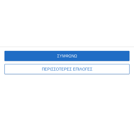
ΣΥΜΦΩΝΩ
ΠΕΡΙΣΣΟΤΕΡΕΣ ΕΠΙΛΟΓΕΣ
ΖΆΚΥΝΘΟΣ
Έκθεση ζωγραφικής του
Νίκου Βοζαΐτη
Μια νέα έκθεση ζωγραφικής του Νίκου Βοζαΐτη (VOZIS), με τίτλο
«MONSTERS – Μονοκοντυλιές», θα παρουσιαστεί από τις 10 έως τις
20 Αυγούστου 2026 στον πολυχώρο
…