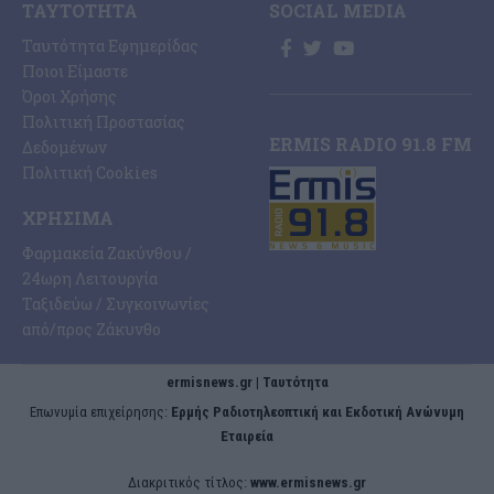
ΤΑΥΤΌΤΗΤΑ
SOCIAL MEDIA
Ταυτότητα Εφημερίδας
Ποιοι Είμαστε
Όροι Χρήσης
Πολιτική Προστασίας
ERMIS RADIO 91.8 FM
Δεδομένων
Πολιτική Cookies
ΧΡΉΣΙΜΑ
Φαρμακεία Ζακύνθου /
24ωρη Λειτουργία
Ταξιδεύω / Συγκοινωνίες
από/προς Ζάκυνθο
ermisnews.gr | Ταυτότητα
Eπωνυμία επιχείρησης:
Ερμής Ραδιοτηλεοπτική και Εκδοτική Ανώνυμη
Εταιρεία
Διακριτικός τίτλος:
www.ermisnews.gr