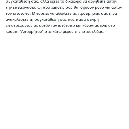
συγκατάθεσή σας, αλλά έχετε το δικαίωμα να αρνηθείτε αυτήν
την επεξεργασία. Οι προτιμήσεις σας θα ισχύουν μόνο για αυτόν
τον ιστότοπο. Μπορείτε να αλλάξετε τις προτιμήσεις σας ή να
Τη διαφωνία του εξέφρασε ο Δημοτικός
ανακαλέσετε τη συγκατάθεσή σας ανά πάσα στιγμή
σύμβουλος Γιώργος Κωνσταντίνου που
επιστρέφοντας σε αυτόν τον ιστότοπο και κάνοντας κλικ στο
επεσήμανε πως η υγεία και η ζωή των παιδιών
κουμπί "Απορρήτου" στο κάτω μέρος της ιστοσελίδας.
δεν μπαίνουν στη ζυγαριά με τα χρήματα που
μπορεί να δαπανηθούν.
Αφήστε ένα σχόλιο
ΔΙΑΒΆΣΤΕ ΕΠΊΣΗΣ