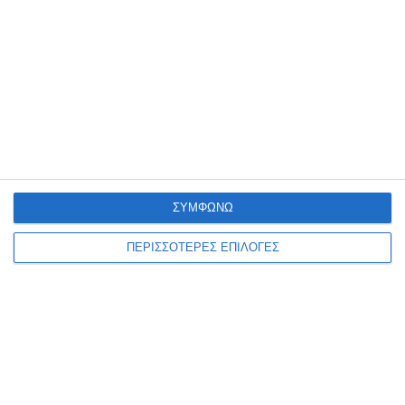
Η Ζάκυνθος έδωσε το πρώτο δυνατό φιλικό τεστ της θερινής
προετοιμασίας της στο Καρπενήσι, όπου πραγματοποιεί το βασικό
στάδιο της προετοιμασίας της, μένοντας στο 0-0
…
8 Αυγούστου 2026
ΣΥΜΦΩΝΩ
ΠΕΡΙΣΣΟΤΕΡΕΣ ΕΠΙΛΟΓΕΣ
ΖΆΚΥΝΘΟΣ
Συλλήψεις για παραβάσεις