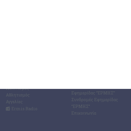
ΚΑΤΗΓΟΡΊΕΣ
ΣΧΕΤΙΚΆ ΜΕ ΕΜΆΣ
ΕΙΔΉΣΕΩΝ
Η Εφημερίδα ΕΡΜΗΣ
Ραδιοφωνικός Σταθμός
Ζάκυνθος
Ermis Radio 91.8 fm
Ελλάδα
PRINT SHOP /
Κόσμος
Εκτυπώσεις Offset –
Κοινωνία
Digital
Οικονομία
Ηλεκτρονική Έκδοση
Πολιτισμός
Εφημερίδας “ΕΡΜΗΣ”
Αθλητισμός
Συνδρομές Εφημερίδας
Αγγελίες
“ΕΡΜΗΣ”
Ermis Radio
Επικοινωνία