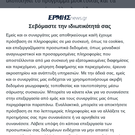
υλοποιηθεί το πρόγραμμα μυοκτονίας και τα
ποντίκια συνεχώς πολλαπλασιάζονται.
Απαντώντας ο Δήμαρχος είπε ότι αυξάνουν
Σεβόμαστε την ιδιωτικότητά σας
συνέχεια το πρόγραμμα μυοκτονίας και ότι
Εμείς και οι συνεργάτες μας αποθηκεύουμε και/ή έχουμε
υπάρχει ειδικό πλάνο για τα σχολεία. Γίνονται
πρόσβαση σε πληροφορίες σε μια συσκευή, όπως τα cookies,
και επεξεργαζόμαστε προσωπικά δεδομένα, όπως μοναδικοί
δράσεις ενημέρωσης στους υπαλλήλους που είναι
αναγνωριστικοί και προσαρμοσμένες πληροφορίες που
σε ευαίσθητα πόστα όπως στην καθαριότητα.
αποστέλλονται από μια συσκευή για εξατομικευμένες διαφημίσεις
Αξίζει να αναφερθεί ότι πρόσφατα υπήρξε
και περιεχόμενο, μέτρηση διαφήμισης και περιεχομένου, έρευνα
ακροατηρίου και ανάπτυξη υπηρεσιών.
Με την άδειά σας, εμείς
διαμαρτυρία από σχολείο του νησιού γιατί
και οι συνεργάτες μας ενδέχεται να χρησιμοποιήσουμε ακριβή
εντοπίστηκε ποντίκι στους χώρους του.
δεδομένα γεωγραφικής τοποθεσίας και ταυτοποίησης μέσω
σάρωσης συσκευών. Μπορείτε να κάνετε κλικ για να συναινέσετε
στην επεξεργασία από εμάς και τους συνεργάτες μας όπως
Μεγαλύτερη έμφαση στην πρόληψη για την
περιγράφεται παραπάνω. Εναλλακτικά, μπορείτε να αποκτήσετε
αντιμετώπιση των τρωκτικών ζήτησε ο
πρόσβαση σε πιο λεπτομερείς πληροφορίες και να αλλάξετε τις
Πρόεδρος της ΔΕΥΑΖ Διονύσης Τουρκάκης που
προτιμήσεις σας πριν συναινέσετε ή να αρνηθείτε να
συναινέσετε.
Λάβετε υπόψη ότι κάποια επεξεργασία των
ανέφερε ότι χρειάζεται τεράστια δαπάνη στο
προσωπικών σας δεδομένων ενδέχεται να μην απαιτεί τη
οικονομικό για να γίνει μυοκτονία σε όλο το νησί.