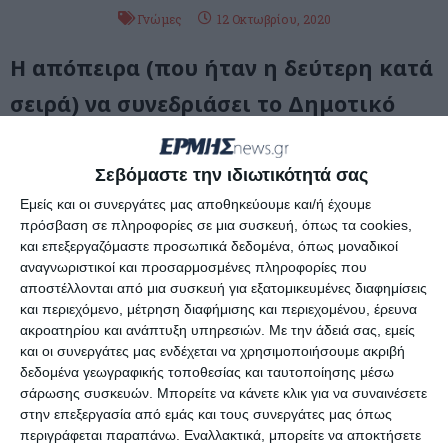
Γνώμες
12 Οκτωβρίου, 2020
Η απόπειρα (που ήταν η δεύτερη κατά
σειρά) να συνεδριάσει το Δημοτικό
Συμβούλιο απέτυχε και κατά τη
διάρκεια της χθεσινής ημέρας, αν και
Σεβόμαστε την ιδιωτικότητά σας
Εμείς και οι συνεργάτες μας αποθηκεύουμε και/ή έχουμε
ζητούμενο στην παρούσα φάση είναι
πρόσβαση σε πληροφορίες σε μια συσκευή, όπως τα cookies,
οι γενικότερες πολιτικές
και επεξεργαζόμαστε προσωπικά δεδομένα, όπως μοναδικοί
αναγνωριστικοί και προσαρμοσμένες πληροφορίες που
συμπεριφορές και η εν γένει
αποστέλλονται από μια συσκευή για εξατομικευμένες διαφημίσεις
και περιεχόμενο, μέτρηση διαφήμισης και περιεχομένου, έρευνα
αυτοδιοικητική επιχειρηματολογία.
ακροατηρίου και ανάπτυξη υπηρεσιών.
Με την άδειά σας, εμείς
Μέσα στην επόμενη εβδομάδα θα
και οι συνεργάτες μας ενδέχεται να χρησιμοποιήσουμε ακριβή
δεδομένα γεωγραφικής τοποθεσίας και ταυτοποίησης μέσω
έχουμε νέα πρόσκληση για
σάρωσης συσκευών. Μπορείτε να κάνετε κλικ για να συναινέσετε
στην επεξεργασία από εμάς και τους συνεργάτες μας όπως
συνεδρίαση και νέα προσπάθεια να
περιγράφεται παραπάνω. Εναλλακτικά, μπορείτε να αποκτήσετε