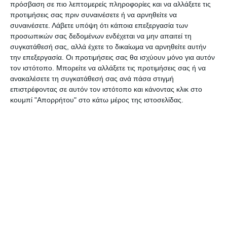
πρόσβαση σε πιο λεπτομερείς πληροφορίες και να αλλάξετε τις
συγκεντρωθούν οι εκλεκτοί του λαού
προτιμήσεις σας πριν συναινέσετε ή να αρνηθείτε να
της Ζακύνθου για να λάβουν
συναινέσετε.
Λάβετε υπόψη ότι κάποια επεξεργασία των
προσωπικών σας δεδομένων ενδέχεται να μην απαιτεί τη
αποφάσεις.
συγκατάθεσή σας, αλλά έχετε το δικαίωμα να αρνηθείτε αυτήν
την επεξεργασία. Οι προτιμήσεις σας θα ισχύουν μόνο για αυτόν
Όμως οι φωνές που ακούγονταν χθες
τον ιστότοπο. Μπορείτε να αλλάξετε τις προτιμήσεις σας ή να
από τον όροφο στον οποίο είχαν
ανακαλέσετε τη συγκατάθεσή σας ανά πάσα στιγμή
επιστρέφοντας σε αυτόν τον ιστότοπο και κάνοντας κλικ στο
συγκεντρωθεί ορισμένοι αιρετοί, για
κουμπί "Απορρήτου" στο κάτω μέρος της ιστοσελίδας.
να συμμετέχουν στην – μέσω
τηλεδιάσκεψης – συνεδρίαση, δεν μας
κάνουν να αισιοδοξούμε για την
πορεία του θεσμού στον τόπο μας.
Παρότι δεν είναι η πρώτη φορά που
ασκούμε κριτική για την εικόνα που
παρουσιάζει το πολιτικό όργανο στα