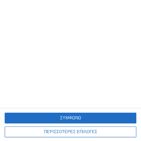
μπορούσε να φωνάζει σε ένα δημόσιο
κτίριο… Φανταστείτε τι θα έλεγαν αν
γνώριζαν ότι οι υψηλόφωνοι διάλογοι
αφορούσαν τους ανθρώπους που
αποφασίζουν για τις τύχες μας…
Α.Ξενόφου
Αφήστε μια απάντηση
Η ηλ. διεύθυνση σας δεν δημοσιεύεται.
Τα υποχρεωτικά πεδία σημειώνονται
με
*
ΣΥΜΦΩΝΩ
ΠΕΡΙΣΣΟΤΕΡΕΣ ΕΠΙΛΟΓΕΣ