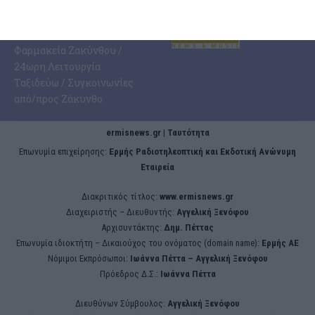
ΧΡΉΣΙΜΑ
Φαρμακεία Ζακύνθου /
24ωρη Λειτουργία
Ταξιδεύω / Συγκοινωνίες
από/προς Ζάκυνθο
ermisnews.gr | Ταυτότητα
Eπωνυμία επιχείρησης:
Ερμής Ραδιοτηλεοπτική και Εκδοτική Ανώνυμη
Εταιρεία
Διακριτικός τίτλος:
www.ermisnews.gr
Διαχειριστής – Διευθυντής:
Αγγελική Ξενόφου
Αρχισυντάκτης:
Δημ. Πέττας
Επωνυμία ιδιοκτήτη – Δικαιούχος του ονόματος (domain name):
Ερμής ΑΕ
Νόμιμοι Εκπρόσωποι:
Iωάννα Πέττα – Αγγελική Ξενόφου
Πρόεδρος Δ.Σ.:
Iωάννα Πέττα
Διευθύνων Σύμβουλος:
Αγγελική Ξενόφου