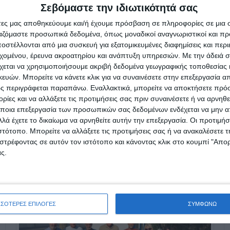
Σεβόμαστε την ιδιωτικότητά σας
 ο νέος πρόεδρος της ΕΝΙΖ ανέφερε ότι για να προχωρή
άτες μας αποθηκεύουμε και/ή έχουμε πρόσβαση σε πληροφορίες σε μια
ργαζόμαστε προσωπικά δεδομένα, όπως μοναδικοί αναγνωριστικοί και 
ρειάζεται τη στήριξη όλων των γιατρών.
στέλλονται από μια συσκευή για εξατομικευμένες διαφημίσεις και περ
εχομένου, έρευνα ακροατηρίου και ανάπτυξη υπηρεσιών.
Με την άδειά σα
χεται να χρησιμοποιήσουμε ακριβή δεδομένα γεωγραφικής τοποθεσίας 
ών. Μπορείτε να κάνετε κλικ για να συναινέσετε στην επεξεργασία απ
ς περιγράφεται παραπάνω. Εναλλακτικά, μπορείτε να αποκτήσετε πρό
ίες και να αλλάξετε τις προτιμήσεις σας πριν συναινέσετε ή να αρνηθεί
ποια επεξεργασία των προσωπικών σας δεδομένων ενδέχεται να μην απ
λά έχετε το δικαίωμα να αρνηθείτε αυτήν την επεξεργασία. Οι προτιμήσ
ιστότοπο. Μπορείτε να αλλάξετε τις προτιμήσεις σας ή να ανακαλέσετε
στρέφοντας σε αυτόν τον ιστότοπο και κάνοντας κλικ στο κουμπί "Απ
ς.
ΣΣΟΤΕΡΕΣ ΕΠΙΛΟΓΕΣ
ΣΥΜΦΩΝΩ