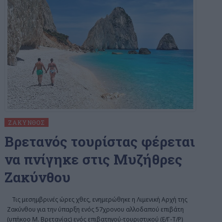
ΖΆΚΥΝΘΟΣ
Bρετανός τουρίστας φέρεται
να πνίγηκε στις Μυζήθρες
Ζακύνθου
Τις μεσημβρινές ώρες χθες, ενημερώθηκε η Λιμενική Αρχή της
Ζακύνθου για την ύπαρξη ενός 57χρονου αλλοδαπού επιβάτη
(υπήκοο Μ. Βρετανίας) ενός επιβατηγού-τουριστικού (Ε/Γ-Τ/Ρ)