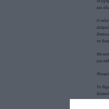
«Ευχαρ
και όλ
Η εκλο
Δεσμεύ
δικαιω
τα δικ
Θα κιν
για κά
Θεωρώ 
Το δημ
δύσκολ
κατεύθ
Μπάσ