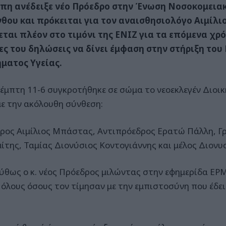
πη ανέδειξε νέο Πρόεδρο στην Ένωση Νοσοκομεια
θου και πρόκειται για τον αναισθησιολόγο Αιμίλ
εται πλέον στο τιμόνι της ΕΝΙΖ για τα επόμενα χρόν
ς του δηλώσεις να δίνει έμφαση στην στήριξη του
ματος Υγείας.
έμπτη 11-6 συγκροτήθηκε σε σώμα το νεοεκλεγέν Διοικ
με την ακόλουθη σύνθεση:
ρος Αιμίλιος Μπάστας, Αντιπρόεδρος Ερατώ Πάλλη, Γ
ίτης, Ταμίας Διονύσιος Κοντογιάννης και μέλος Διονυ
ύθως ο κ. νέος Πρόεδρος μιλώντας στην εφημερίδα ΕΡ
 όλους όσους τον τίμησαν με την εμπιστοσύνη που έδ