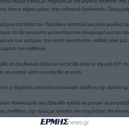
ιστώ θερμά όσους με στήριξαν με ένα μεγάλο ποσοστό στις 
ους όσους πήραν μέρος στην εκλογική διαδικασία. Προχωράμ
γή μου στη θέση του Προέδρου αποτελεί για μένα μεγάλη τι
ομαι ότι θα αγωνιστώ με συνέπεια και δυναμισμό για την π
μάτων των γιατρών, που αυτό συνεπάγεται -καθώς είναι μία
αιώματα των ασθενών.
ηθώ σε ένα βασικό άξονα κι αυτός θα είναι το ισχυρό ΕΣΥ, π
θε νέο γιατρό ώστε να εισαχθεί σε αυτό.
ότι η δημόσια υγεία είναι κοινωνικό αγαθό κι όχι προϊόν
όσιο Νοσοκομείο στη Ζάκυνθο πρέπει να μπορεί να ανταπεξέλ
ες συνθήκες, όχι όμως με εικασίες και ευχολόγια. Θα αγωνι
υνση γιατί έχω δεσμευτεί και με τίποτα δεν πρόκειται να κά
τας.