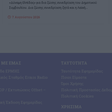
«Δύναμη Ελπίδας» για δια ζώσης συνεδρίαση του Δημοτικού
Συμβουλίου. Δια ζώσης συνεδρίαση ζητά και η Λαϊκή
…
7 Αυγούστου 2026
 ΜΕ ΕΜΆΣ
ΤΑΥΤΌΤΗΤΑ
ίδα ΕΡΜΗΣ
Ταυτότητα Εφημερίδας
κός Σταθμός Ermis Radio
Ποιοι Είμαστε
Όροι Χρήσης
P / Εκτυπώσεις Offset –
Πολιτική Προστασίας Δεδο
Πολιτική Cookies
ική Έκδοση Εφημερίδας
ΧΡΉΣΙΜΑ