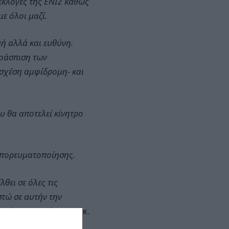
εκλογές της ΕΝΙΖ καθώς
ε όλοι μαζί.
μή αλλά και ευθύνη.
ροάσπιση των
 σχέση αμφίδρομη- και
ου θα αποτελεί κίνητρο
 εμπορευματοποίησης.
θει σε όλες τις
στώ σε αυτήν την
νω πίσω»
επεσήμανε ο κ.