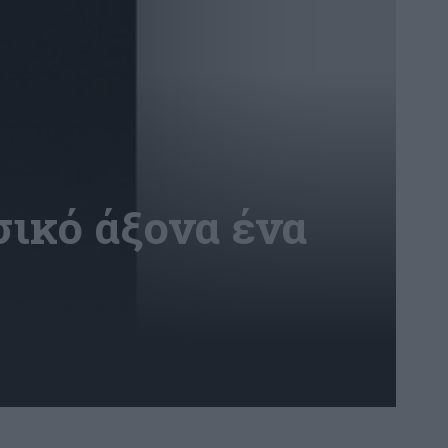
σικό άξονα ένα