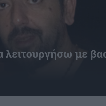
α λειτουργήσω με βα