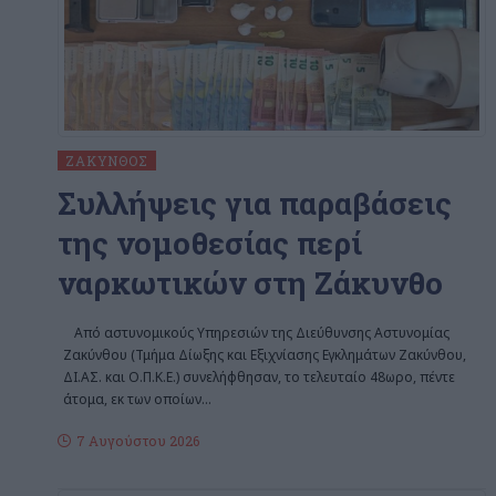
ΖΆΚΥΝΘΟΣ
Συλλήψεις για παραβάσεις
της νομοθεσίας περί
ναρκωτικών στη Ζάκυνθο
Από αστυνομικούς Υπηρεσιών της Διεύθυνσης Αστυνομίας
Ζακύνθου (Τμήμα Δίωξης και Εξιχνίασης Εγκλημάτων Ζακύνθου,
ΔΙ.ΑΣ. και Ο.Π.Κ.Ε.) συνελήφθησαν, το τελευταίο 48ωρο, πέντε
άτομα, εκ των οποίων
…
7 Αυγούστου 2026