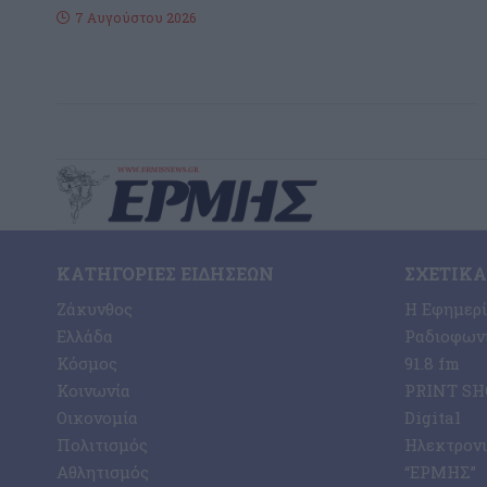
7 Αυγούστου 2026
ΚΑΤΗΓΟΡΊΕΣ ΕΙΔΉΣΕΩΝ
ΣΧΕΤΙΚΆ
Ζάκυνθος
Η Εφημερ
Ελλάδα
Ραδιοφωνι
Κόσμος
91.8 fm
Κοινωνία
PRINT SHO
Οικονομία
Digital
Πολιτισμός
Ηλεκτρον
Αθλητισμός
“ΕΡΜΗΣ”