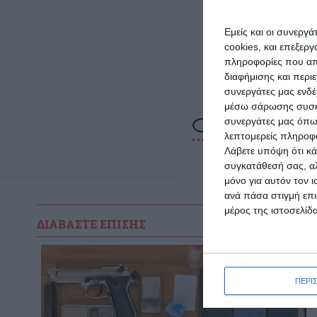
Τέλος
Εμείς και οι συνεργ
cookies, και επεξε
μας χ
πληροφορίες που απο
διαφήμισης και περι
συνεργάτες μας ενδέ
μέσω σάρωσης συσκευ
συνεργάτες μας όπω
λεπτομερείς πληροφορ
Λάβετε υπόψη ότι κά
συγκατάθεσή σας, αλ
μόνο για αυτόν τον 
ανά πάσα στιγμή επι
μέρος της ιστοσελίδα
ΔΙΑΒΆΣΤΕ ΕΠΊΣΗΣ
ΠΕΡΙ