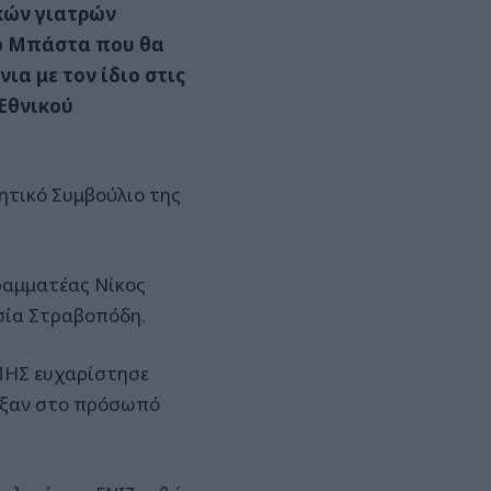
κών γιατρών
ιο Μπάστα που θα
ια με τον ίδιο στις
 Εθνικού
ητικό Συμβούλιο της
ραμματέας Νίκος
σία Στραβοπόδη.
ΜΗΣ ευχαρίστησε
ειξαν στο πρόσωπό