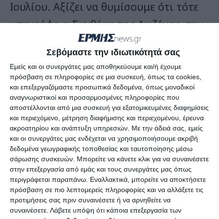
Ιουλίου. Αξίζει να θυμίσουμε ότι τότε
υπεγράφη η Συνθήκη της Λωζάνης, την
οποία ο ίδιος ο
Ερντογάν
αμφισβητεί.
Σεβόμαστε την ιδιωτικότητά σας
Εμείς και οι συνεργάτες μας αποθηκεύουμε και/ή έχουμε
Οι κινήσεις του αποδεικνύουν ότι όλα
πρόσβαση σε πληροφορίες σε μια συσκευή, όπως τα cookies,
ήταν προδιαγεγραμμένα και στην
και επεξεργαζόμαστε προσωπικά δεδομένα, όπως μοναδικοί
αναγνωριστικοί και προσαρμοσμένες πληροφορίες που
εντέλεια σχεδιασμένα. Οι εντυπωσιακές
αποστέλλονται από μια συσκευή για εξατομικευμένες διαφημίσεις
και περιεχόμενο, μέτρηση διαφήμισης και περιεχομένου, έρευνα
αγιογραφίες αναμένεται να καλυφθούν.
ακροατηρίου και ανάπτυξη υπηρεσιών.
Με την άδειά σας, εμείς
και οι συνεργάτες μας ενδέχεται να χρησιμοποιήσουμε ακριβή
Αυτό εγείρει ερώτημα για πιθανές
δεδομένα γεωγραφικής τοποθεσίας και ταυτοποίησης μέσω
κακοποιητικές παρεμβάσεις στο
σάρωσης συσκευών. Μπορείτε να κάνετε κλικ για να συναινέσετε
στην επεξεργασία από εμάς και τους συνεργάτες μας όπως
μνημείο. Η Αθήνα πρωτοστατεί στην
περιγράφεται παραπάνω. Εναλλακτικά, μπορείτε να αποκτήσετε
πρόσβαση σε πιο λεπτομερείς πληροφορίες και να αλλάξετε τις
αντεπίθεση, ζητώντας κάποια μορφή
προτιμήσεις σας πριν συναινέσετε ή να αρνηθείτε να
κυρώσεων έναντι της Άγκυρας. Ο
συναινέσετε.
Λάβετε υπόψη ότι κάποια επεξεργασία των