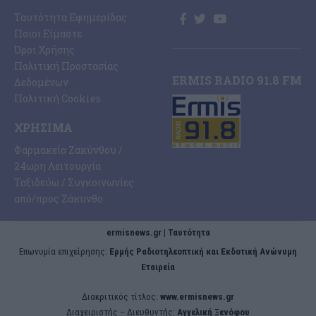
Ταυτότητα Εφημερίδας
Ποιοι Είμαστε
Όροι Χρήσης
Πολιτική Προστασίας
ERMIS RADIO 91.8 FM
Δεδομένων
Πολιτική Cookies
ΧΡΉΣΙΜΑ
Φαρμακεία Ζακύνθου /
24ωρη Λειτουργία
Ταξιδεύω / Συγκοινωνίες
από/προς Ζάκυνθο
ermisnews.gr | Ταυτότητα
Eπωνυμία επιχείρησης:
Ερμής Ραδιοτηλεοπτική και Εκδοτική Ανώνυμη
Εταιρεία
Διακριτικός τίτλος:
www.ermisnews.gr
Διαχειριστής – Διευθυντής:
Αγγελική Ξενόφου