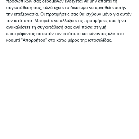
προσωπικών σας δεδομένων ενδέχεται να μην απαιτεί τη
πρωθυπουργός έχει ήδη ξεκινήσει
συγκατάθεσή σας, αλλά έχετε το δικαίωμα να αρνηθείτε αυτήν
την επεξεργασία. Οι προτιμήσεις σας θα ισχύουν μόνο για αυτόν
διεθνείς επαφές με γραμμή
τον ιστότοπο. Μπορείτε να αλλάξετε τις προτιμήσεις σας ή να
ανακαλέσετε τη συγκατάθεσή σας ανά πάσα στιγμή
διεθνοποίησης.
«Το θέμα της Αγίας
επιστρέφοντας σε αυτόν τον ιστότοπο και κάνοντας κλικ στο
Σοφίας είναι διεθνές ζήτημα. Το μόνο
κουμπί "Απορρήτου" στο κάτω μέρος της ιστοσελίδας.
βέβαιο είναι ότι τέτοια παραβατική
συμπεριφορά και μια τόσο μεγάλη
προσβολή θα πρέπει να έχει και ανάλογη
απάντηση»
, σχολίασε ο κυβερνητικός
εκπρόσωπος.
Ενώ το καθεστώς
Ερντογάν
και οι
εθνικιστικοί κύκλοι που το
περιβάλλουν οραματίζονται την