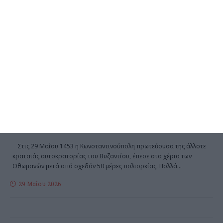
ΚΟΙΝΩΝΊΑ
ΚΌΣΜΟΣ
29 Μαΐου 1453. Οι εμφύλιες
διαμάχες μεταξύ των
Χριστιανών έφεραν τους
Οθωμανούς στην Πόλη!
Στις 29 Μαΐου 1453 η Κωνσταντινούπολη πρωτεύουσα της άλλοτε
κραταιάς αυτοκρατορίας του Βυζαντίου, έπεσε στα χέρια των
Οθωμανών μετά από σχεδόν 50 μέρες πολιορκίας. Πολλά
…
29 Μαΐου 2026