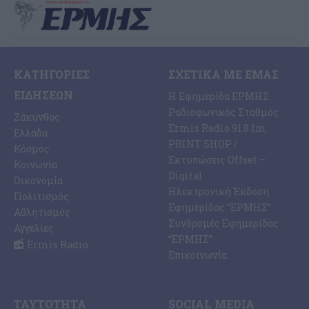
ΚΑΤΗΓΟΡΊΕΣ
ΣΧΕΤΙΚΆ ΜΕ ΕΜΆΣ
ΕΙΔΉΣΕΩΝ
Η Εφημερίδα ΕΡΜΗΣ
Ραδιοφωνικός Σταθμός
Ζάκυνθος
Ermis Radio 91.8 fm
Ελλάδα
PRINT SHOP /
Κόσμος
Εκτυπώσεις Offset –
Κοινωνία
Digital
Οικονομία
Ηλεκτρονική Έκδοση
Πολιτισμός
Εφημερίδας “ΕΡΜΗΣ”
Αθλητισμός
Συνδρομές Εφημερίδας
Αγγελίες
“ΕΡΜΗΣ”
Ermis Radio
Επικοινωνία
ΤΑΥΤΌΤΗΤΑ
SOCIAL MEDIA