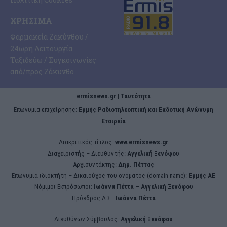
ΧΡΉΣΙΜΑ
Φαρμακεία Ζακύνθου /
24ωρη Λειτουργία
Ταξιδεύω / Συγκοινωνίες
από/προς Ζάκυνθο
ermisnews.gr | Ταυτότητα
Eπωνυμία επιχείρησης:
Ερμής Ραδιοτηλεοπτική και Εκδοτική Ανώνυμη
Εταιρεία
Διακριτικός τίτλος:
www.ermisnews.gr
Διαχειριστής – Διευθυντής:
Αγγελική Ξενόφου
Αρχισυντάκτης:
Δημ. Πέττας
Επωνυμία ιδιοκτήτη – Δικαιούχος του ονόματος (domain name):
Ερμής ΑΕ
Νόμιμοι Εκπρόσωποι:
Iωάννα Πέττα – Αγγελική Ξενόφου
Πρόεδρος Δ.Σ.:
Iωάννα Πέττα
Διευθύνων Σύμβουλος:
Αγγελική Ξενόφου