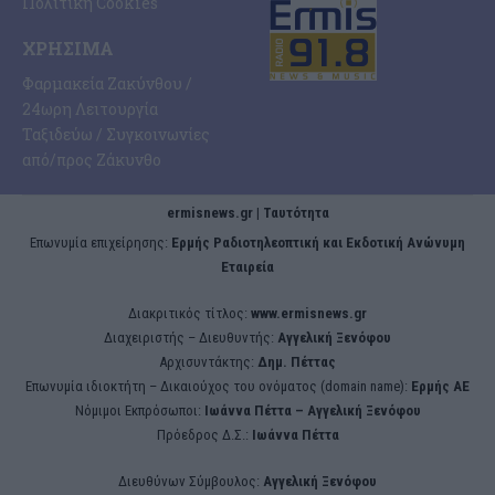
Πολιτική Cookies
ΧΡΉΣΙΜΑ
Φαρμακεία Ζακύνθου /
24ωρη Λειτουργία
Ταξιδεύω / Συγκοινωνίες
από/προς Ζάκυνθο
ermisnews.gr | Ταυτότητα
Eπωνυμία επιχείρησης:
Ερμής Ραδιοτηλεοπτική και Εκδοτική Ανώνυμη
Εταιρεία
Διακριτικός τίτλος:
www.ermisnews.gr
Διαχειριστής – Διευθυντής:
Αγγελική Ξενόφου
Αρχισυντάκτης:
Δημ. Πέττας
Επωνυμία ιδιοκτήτη – Δικαιούχος του ονόματος (domain name):
Ερμής ΑΕ
Νόμιμοι Εκπρόσωποι:
Iωάννα Πέττα – Αγγελική Ξενόφου
Πρόεδρος Δ.Σ.:
Iωάννα Πέττα
Διευθύνων Σύμβουλος:
Αγγελική Ξενόφου