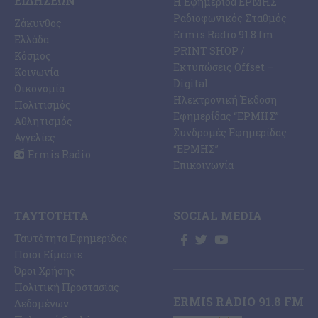
ΕΙΔΉΣΕΩΝ
Η Εφημερίδα ΕΡΜΗΣ
Ραδιοφωνικός Σταθμός
Ζάκυνθος
Ermis Radio 91.8 fm
Ελλάδα
PRINT SHOP /
Κόσμος
Εκτυπώσεις Offset –
Κοινωνία
Digital
Οικονομία
Ηλεκτρονική Έκδοση
Πολιτισμός
Εφημερίδας “ΕΡΜΗΣ”
Αθλητισμός
Συνδρομές Εφημερίδας
Αγγελίες
“ΕΡΜΗΣ”
Ermis Radio
Επικοινωνία
ΤΑΥΤΌΤΗΤΑ
SOCIAL MEDIA
Ταυτότητα Εφημερίδας
Ποιοι Είμαστε
Όροι Χρήσης
Πολιτική Προστασίας
ERMIS RADIO 91.8 FM
Δεδομένων