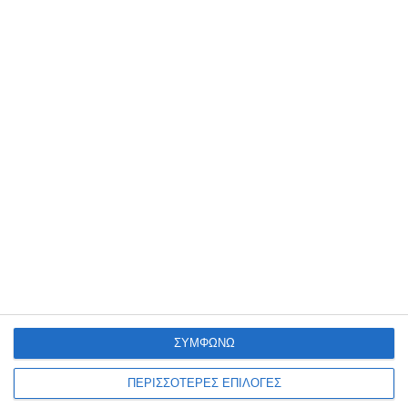
ΖΆΚΥΝΘΟΣ
Σύλληψη αλλοδαπού για
παραεμπόριο
Συνελήφθη, από αστυνομικούς του Αστυνομικού Τμήματος
Ζακύνθου, 40χρονος αλλοδαπός, για άσκηση υπαίθριου εμπορίου,
στερούμενος σχετικής άδειας από την αρμόδια Αρχή. Η σύλληψη
του αλλοδαπού έγινε
…
8 Αυγούστου 2026
ΣΥΜΦΩΝΩ
ΠΕΡΙΣΣΟΤΕΡΕΣ ΕΠΙΛΟΓΕΣ