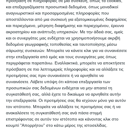
πρόσβαση σε πληροφορίες σε μια συσκευή, όπως τα cookies,
Αντιδήμαρχο Παιδείας και τον ρώτησα πότε θα
και επεξεργαζόμαστε προσωπικά δεδομένα, όπως μοναδικοί
αρχίσει το έργο στο Λύκειο. Μου απάντησε ότι
αναγνωριστικοί και προσαρμοσμένες πληροφορίες που
αποστέλλονται από μια συσκευή για εξατομικευμένες διαφημίσεις
δεν θα γίνει το έργο διότι δεν εκδίδεται άδεια
και περιεχόμενο, μέτρηση διαφήμισης και περιεχομένου, έρευνα
Δόμησης λόγω αποστάσεων από τα όρια και με
ακροατηρίου και ανάπτυξη υπηρεσιών.
Με την άδειά σας, εμείς
τα χρήματα θα γίνει κάτι άλλο στον χώρο εκείνο
και οι συνεργάτες μας ενδέχεται να χρησιμοποιήσουμε ακριβή
δεδομένα γεωγραφικής τοποθεσίας και ταυτοποίησης μέσω
και σε άλλα σχολεία.
σάρωσης συσκευών. Μπορείτε να κάνετε κλικ για να συναινέσετε
στην επεξεργασία από εμάς και τους συνεργάτες μας όπως
7) Ακολούθησαν:
περιγράφεται παραπάνω. Εναλλακτικά, μπορείτε να αποκτήσετε
πρόσβαση σε πιο λεπτομερείς πληροφορίες και να αλλάξετε τις
προτιμήσεις σας πριν συναινέσετε ή να αρνηθείτε να
α) Οι ατυχείς υβριστικές ( χωρίς λόγο εις βάρος
συναινέσετε.
Λάβετε υπόψη ότι κάποια επεξεργασία των
μου ψευδείς ) δηλώσεις του κ. Βουλευτή που
προσωπικών σας δεδομένων ενδέχεται να μην απαιτεί τη
απαιτεί επαίνους διότι δεν χάθηκαν τα
συγκατάθεσή σας, αλλά έχετε το δικαίωμα να αρνηθείτε αυτήν
την επεξεργασία. Οι προτιμήσεις σας θα ισχύουν μόνο για αυτόν
χρήματα,
τον ιστότοπο. Μπορείτε να αλλάξετε τις προτιμήσεις σας ή να
ανακαλέσετε τη συγκατάθεσή σας ανά πάσα στιγμή
β) Η εσφαλμένη αιτιολογία του αναρμόδιου κ.
επιστρέφοντας σε αυτόν τον ιστότοπο και κάνοντας κλικ στο
κουμπί "Απορρήτου" στο κάτω μέρος της ιστοσελίδας.
Αντιδημάρχου Παιδείας και