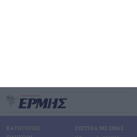
Λαϊκή Συσπείρωση:
Εκρηκτικό το πρόβλημα με τα
λύματα
Διαμαρτυρία κατέθεσε ο συνδυασμός της Λαϊκής Συσπείρωσης
του Δημοτικού Συμβουλίου για ητ διαχείριση των λυμάτων της
Ζακύνθου και σε ανακοίνωση που εξέδωσε αναφέρει: Για άλλη
…
7 Αυγούστου 2026
ΚΑΤΗΓΟΡΊΕΣ
ΣΧΕΤΙΚΆ ΜΕ ΕΜΆΣ