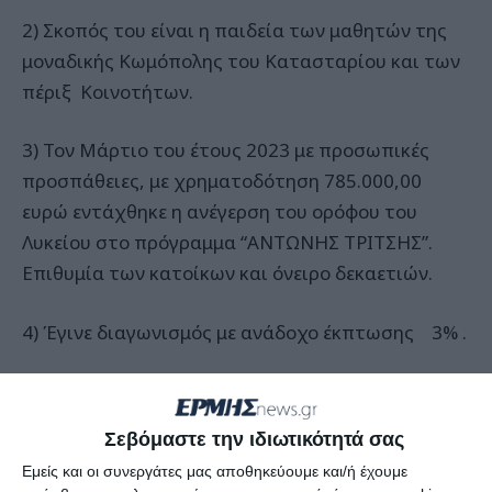
2) Σκοπός του είναι η παιδεία των μαθητών της
μοναδικής Κωμόπολης του Κατασταρίου και των
πέριξ Κοινοτήτων.
3) Τον Μάρτιο του έτους 2023 με προσωπικές
προσπάθειες, με χρηματοδότηση 785.000,00
ευρώ εντάχθηκε η ανέγερση του ορόφου του
Λυκείου στο πρόγραμμα “ΑΝΤΩΝΗΣ ΤΡΙΤΣΗΣ”.
Επιθυμία των κατοίκων και όνειρο δεκαετιών.
4) Έγινε διαγωνισμός με ανάδοχο έκπτωσης 3% .
5) Έκτοτε παρατηρείται πλήρης σιωπή από τούς
αρμοδίους.
Σεβόμαστε την ιδιωτικότητά σας
Εμείς και οι συνεργάτες μας αποθηκεύουμε και/ή έχουμε
6) Πρόσφατα συνάντησα τυχαία τον