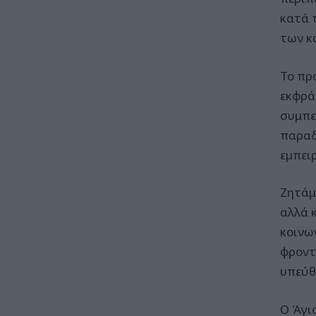
κατά 
των κ
Το πρ
εκφρά
συμπε
παραδ
εμπει
Ζητάμ
αλλά 
κοινω
φροντ
υπεύθ
Ο Άγιο