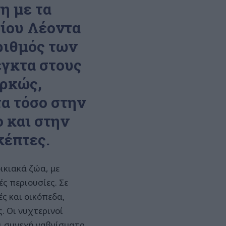
η με τα
γίου Λέοντα
αριθμός των
γκτα στους
αρκώς,
α τόσο στην
 και στην
κέπτες.
ικιακά ζώα, με
ς περιουσίες. Σε
ς και οικόπεδα,
. Οι νυχτερινοί
αι συνεχή γαβγίσματα