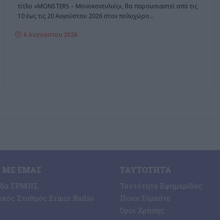
τίτλο «MONSTERS – Μονοκοντυλιές», θα παρουσιαστεί από τις
10 έως τις 20 Αυγούστου 2026 στον πολυχώρο
…
6 Αυγούστου 2026
 ΜΕ ΕΜΆΣ
ΤΑΥΤΌΤΗΤΑ
ίδα ΕΡΜΗΣ
Ταυτότητα Εφημερίδας
κός Σταθμός Ermis Radio
Ποιοι Είμαστε
Όροι Χρήσης