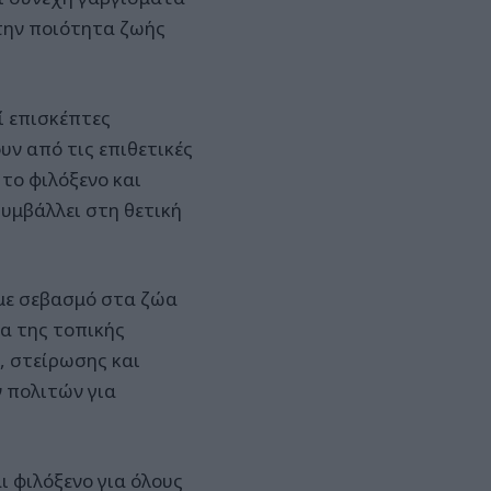
την ποιότητα ζωής
ί επισκέπτες
ν από τις επιθετικές
το φιλόξενο και
υμβάλλει στη θετική
 με σεβασμό στα ζώα
ία της τοπικής
, στείρωσης και
 πολιτών για
ι φιλόξενο για όλους