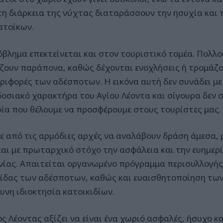
τη διάρκεια της νύχτας διαταράσσουν την ησυχία και 
ατοίκων.
όβλημα επεκτείνεται και στον τουριστικό τομέα. Πολλο
ζουν παράπονα, καθώς δέχονται ενοχλήσεις ή τρομάζου
ριφορές των αδέσποτων. Η εικόνα αυτή δεν συνάδει με 
οσιακό χαρακτήρα του Αγίου Λέοντα και σίγουρα δεν σ
ρία που θέλουμε να προσφέρουμε στους τουρίστες μας.
ε από τις αρμόδιες αρχές να αναλάβουν δράση άμεσα,
και με πρωταρχικό στόχο την ασφάλεια και την ευημερ
νίας. Απαιτείται οργανωμένο πρόγραμμα περισυλλογής
ίδας των αδέσποτων, καθώς και ευαισθητοποίηση των
υνη ιδιοκτησία κατοικιδίων.
ς Λέοντας αξίζει να είναι ένα χωριό ασφαλές, ήσυχο κα