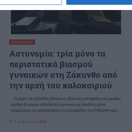
ΖΆΚΥΝΘΟΣ
Αστυνομία: τρία μόνο τα
περιστατικά βιασμού
γυναικών στη Ζάκυνθο από
την αρχή του καλοκαιριού
Το γύρο της Ελλάδας κάνουν οι χθεσινές καταγγελίες για μεγάλο
αριθμό βιασμών αλλοδαπών γυναικών με δεκάδες μέσα
ενημέρωσης να αναπαράγουν τις καταγγελίες της ΠΟΕΔΗΝ περί
…
7 Αυγούστου 2026