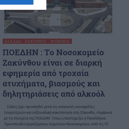
ΕΛΛΆΔΑ
ΖΆΚΥΝΘΟΣ
ΚΟΙΝΩΝΊΑ
ΠΟΕΔΗΝ : To Νοσοκομείο
Ζακύνθου είναι σε διαρκή
εφημερία από τροχαία
ατυχήματα, βιασμούς και
δηλητηριάσεις από αλκοόλ
Σάλος έχει προκληθεί μετά τις απανωτές καταγγελίες
τουριστριών για σεξουαλική κακοποίηση στη Ζάκυνθο, σύμφωνα
με τα στοιχεία της ΠΟΕΔΗΝ. Όπως υποστηρίζει η Πανελλήνια
Ομοσπονδία Εργαζομένων Δημόσιων Νοσοκομείων, από τις 15