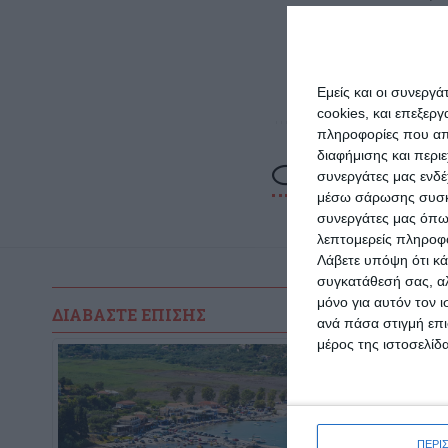
– κατ
Εμείς και οι συνεργ
cookies, και επεξε
πληροφορίες που απο
διαφήμισης και περι
συνεργάτες μας ενδέ
μέσω σάρωσης συσκευ
συνεργάτες μας όπω
λεπτομερείς πληροφορ
Λάβετε υπόψη ότι κά
συγκατάθεσή σας, αλ
μόνο για αυτόν τον 
ΔΙΑΒΆΣΤΕ ΕΠΊΣΗΣ
ανά πάσα στιγμή επι
μέρος της ιστοσελίδα
ΠΕΡΙ