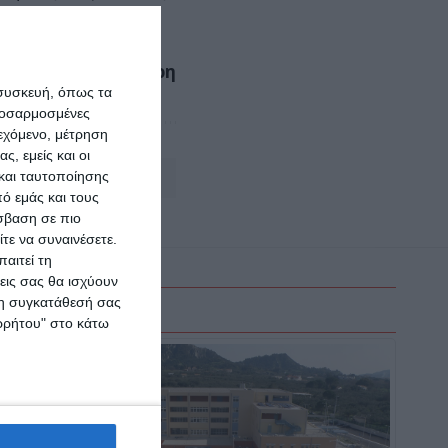
Γεωργία Μάργαρη
 συσκευή, όπως τα
προσαρμοσμένες
ιεχόμενο, μέτρηση
ς, εμείς και οι
και ταυτοποίησης
Αφήστε ένα σχόλιο
ό εμάς και τους
σβαση σε πιο
τε να συναινέσετε.
αιτεί τη
εις σας θα ισχύουν
 τη συγκατάθεσή σας
ορρήτου" στο κάτω