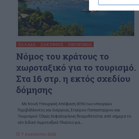
ΕΛΛΆΔΑ
ΖΆΚΥΝΘΟΣ
ΟΙΚΟΝΟΜΊΑ
Nόμος του κράτους το
χωροταξικό για το τουρισμό.
Στα 16 στρ. η εκτός σχεδίου
δόμησης
Με Κοινή Υπουργική Απόφαση (ΚΥΑ) των υπουργών
Περιβάλλοντος και Ενέργειας Σταύρου Παπασταύρου και
Τουρισμού Όλγας Κεφαλογιάννη θεσμοθετείται από σήμερα το
νέο Ειδικό Χωροταξικό Πλαίσιο για
…
7 Αυγούστου 2026