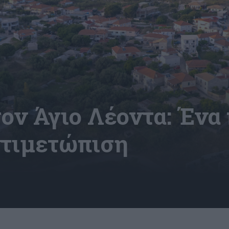
ον Άγιο Λέοντα: Ένα
ντιμετώπιση