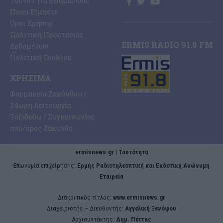
Ταυτότητα Εφημερίδας
Ποιοι Είμαστε
Όροι Χρήσης
Πολιτική Προστασίας
ERMIS RADIO 91.8 FM
Δεδομένων
Πολιτική Cookies
ΧΡΉΣΙΜΑ
Φαρμακεία Ζακύνθου /
24ωρη Λειτουργία
Ταξιδεύω / Συγκοινωνίες
από/προς Ζάκυνθο
ermisnews.gr | Ταυτότητα
Eπωνυμία επιχείρησης:
Ερμής Ραδιοτηλεοπτική και Εκδοτική Ανώνυμη
Εταιρεία
Διακριτικός τίτλος:
www.ermisnews.gr
Διαχειριστής – Διευθυντής:
Αγγελική Ξενόφου
Αρχισυντάκτης:
Δημ. Πέττας