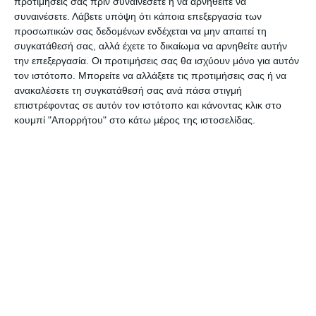
προτιμήσεις σας πριν συναινέσετε ή να αρνηθείτε να
συναινέσετε.
Λάβετε υπόψη ότι κάποια επεξεργασία των
Στα αγωνιστικά, από τη Θύελλα θα λείψουν ο
προσωπικών σας δεδομένων ενδέχεται να μην απαιτεί τη
τιμωρημένος Θανάσης Τζιαφέρης και ο
συγκατάθεσή σας, αλλά έχετε το δικαίωμα να αρνηθείτε αυτήν
τραυματίας Άκης Κάρδαρης ενώ από τον Λεβάντε
την επεξεργασία. Οι προτιμήσεις σας θα ισχύουν μόνο για αυτόν
τον ιστότοπο. Μπορείτε να αλλάξετε τις προτιμήσεις σας ή να
δε θα αγωνιστεί ο νεαρός φορ Βασίλης Καψάσκης
ανακαλέσετε τη συγκατάθεσή σας ανά πάσα στιγμή
που είναι τραυματίας.
επιστρέφοντας σε αυτόν τον ιστότοπο και κάνοντας κλικ στο
κουμπί "Απορρήτου" στο κάτω μέρος της ιστοσελίδας.
Διαιτητής της αναμέτρησης θα είναι ο Κώστας
Ψάρρης με βοηθούς τους Βασίλη Μπέη (ήταν
ρέφερι στον δεύτερο τελικό) και Γιώργο Μπάστα,
ος
ενώ 4
θα είναι ο Αντώνης Μποζίκης (ρέφερι του
πρώτου ματς). Παρατηρητής διαιτησίας ο
Κώστας Πλέσσας και αγώνα ο Πρόεδρος της ΕΠΣ
Ανδρέας Παπανδρέου.
Φωτό:
ioniansports.gr