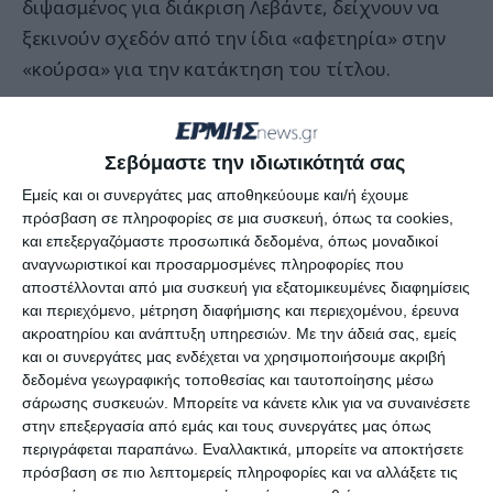
διψασμένος για διάκριση Λεβάντε, δείχνουν να
ξεκινούν σχεδόν από την ίδια «αφετηρία» στην
«κούρσα» για την κατάκτηση του τίτλου.
Μπορεί η Θύελλα να ψάχνει αποκλειστικά και
μόνο τη νίκη αλλά στη μέρα της μπορεί να
Σεβόμαστε την ιδιωτικότητά σας
κερδίσει τον οποιονδήποτε αντίπαλο
Εμείς και οι συνεργάτες μας αποθηκεύουμε και/ή έχουμε
διαθέτοντας την ποιότητα να το κάνει, ενώ
πρόσβαση σε πληροφορίες σε μια συσκευή, όπως τα cookies,
και επεξεργαζόμαστε προσωπικά δεδομένα, όπως μοναδικοί
παίζει και στην έδρα της.
αναγνωριστικοί και προσαρμοσμένες πληροφορίες που
αποστέλλονται από μια συσκευή για εξατομικευμένες διαφημίσεις
Από την άλλη, ο Α.Ο. Λεβάντε μπήκε στη θέση του
και περιεχόμενο, μέτρηση διαφήμισης και περιεχομένου, έρευνα
ακροατηρίου και ανάπτυξη υπηρεσιών.
Με την άδειά σας, εμείς
οδηγού πραγματοποιώντας μαγική εμφάνιση την
και οι συνεργάτες μας ενδέχεται να χρησιμοποιήσουμε ακριβή
Κυριακή και ανατρέποντας το σκορ του πρώτου
δεδομένα γεωγραφικής τοποθεσίας και ταυτοποίησης μέσω
αγώνα και του κάνουν δύο αποτελέσματα
σάρωσης συσκευών. Μπορείτε να κάνετε κλικ για να συναινέσετε
στην επεξεργασία από εμάς και τους συνεργάτες μας όπως
(ισοπαλία ή νίκη) για να σηκώσει εκείνος την
περιγράφεται παραπάνω. Εναλλακτικά, μπορείτε να αποκτήσετε
κούπα στο «άντρο» του αντιπάλου.
πρόσβαση σε πιο λεπτομερείς πληροφορίες και να αλλάξετε τις