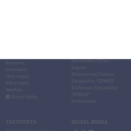
ΚΑΤΗΓΟΡΊΕΣ
ΣΧΕΤΙΚΆ ΜΕ ΕΜΆΣ
ΕΙΔΉΣΕΩΝ
Η Εφημερίδα ΕΡΜΗΣ
Ραδιοφωνικός Σταθμός
Ζάκυνθος
Ermis Radio 91.8 fm
Ελλάδα
PRINT SHOP /
Κόσμος
Εκτυπώσεις Offset –
Κοινωνία
Digital
Οικονομία
Ηλεκτρονική Έκδοση
Πολιτισμός
Εφημερίδας “ΕΡΜΗΣ”
Αθλητισμός
Συνδρομές Εφημερίδας
Αγγελίες
“ΕΡΜΗΣ”
Ermis Radio
Επικοινωνία
ΤΑΥΤΌΤΗΤΑ
SOCIAL MEDIA