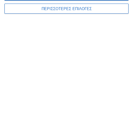
ΠΕΡΙΣΣΟΤΕΡΕΣ ΕΠΙΛΟΓΕΣ
ΑΘΛΗΤΙΣΜΌΣ
Ζάκυνθος 1961: Χτίζει μεγάλη
ομάδα για τη Super League 2 |
Νέα μεταγραφικά
«χτυπήματα» με Cuadra,