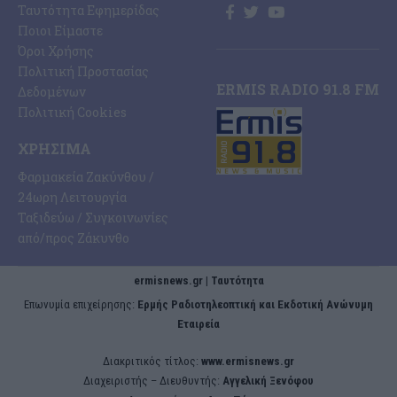
Ταυτότητα Εφημερίδας
Ποιοι Είμαστε
Όροι Χρήσης
Πολιτική Προστασίας
ERMIS RADIO 91.8 FM
Δεδομένων
Πολιτική Cookies
ΧΡΉΣΙΜΑ
Φαρμακεία Ζακύνθου /
24ωρη Λειτουργία
Ταξιδεύω / Συγκοινωνίες
από/προς Ζάκυνθο
ermisnews.gr | Ταυτότητα
Eπωνυμία επιχείρησης:
Ερμής Ραδιοτηλεοπτική και Εκδοτική Ανώνυμη
Εταιρεία
Διακριτικός τίτλος:
www.ermisnews.gr
Διαχειριστής – Διευθυντής:
Αγγελική Ξενόφου