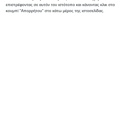
επιστρέφοντας σε αυτόν τον ιστότοπο και κάνοντας κλικ στο
κουμπί "Απορρήτου" στο κάτω μέρος της ιστοσελίδας.
ΖΆΚΥΝΘΟΣ
Σύλληψη αλλοδαπού για
παραεμπόριο
Συνελήφθη, από αστυνομικούς του Αστυνομικού Τμήματος
Ζακύνθου, 40χρονος αλλοδαπός, για άσκηση υπαίθριου εμπορίου,
στερούμενος σχετικής άδειας από την αρμόδια Αρχή. Η σύλληψη
του αλλοδαπού έγινε
…
8 Αυγούστου 2026