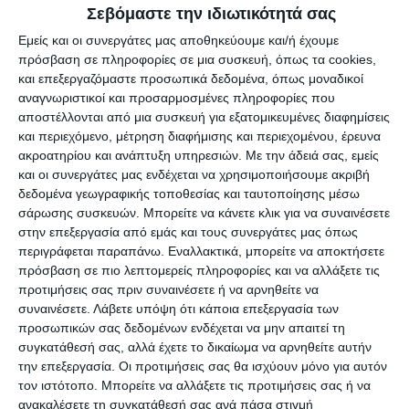
Σεβόμαστε την ιδιωτικότητά σας
άτυχου άντρα μεταφέρθηκε στην Πάτρα για
Εμείς και οι συνεργάτες μας αποθηκεύουμε και/ή έχουμε
νεκροψία-νεκροτομή.
πρόσβαση σε πληροφορίες σε μια συσκευή, όπως τα cookies,
και επεξεργαζόμαστε προσωπικά δεδομένα, όπως μοναδικοί
*Αναλυτικό ρεπορτάζ στο αυριανό φύλλο της
αναγνωριστικοί και προσαρμοσμένες πληροφορίες που
αποστέλλονται από μια συσκευή για εξατομικευμένες διαφημίσεις
εφημερίδας ΕΡΜΗΣ
και περιεχόμενο, μέτρηση διαφήμισης και περιεχομένου, έρευνα
ακροατηρίου και ανάπτυξη υπηρεσιών.
Με την άδειά σας, εμείς
και οι συνεργάτες μας ενδέχεται να χρησιμοποιήσουμε ακριβή
δεδομένα γεωγραφικής τοποθεσίας και ταυτοποίησης μέσω
Αφήστε ένα σχόλιο
σάρωσης συσκευών. Μπορείτε να κάνετε κλικ για να συναινέσετε
στην επεξεργασία από εμάς και τους συνεργάτες μας όπως
περιγράφεται παραπάνω. Εναλλακτικά, μπορείτε να αποκτήσετε
πρόσβαση σε πιο λεπτομερείς πληροφορίες και να αλλάξετε τις
προτιμήσεις σας πριν συναινέσετε ή να αρνηθείτε να
ΔΙΑΒΆΣΤΕ ΕΠΊΣΗΣ
συναινέσετε.
Λάβετε υπόψη ότι κάποια επεξεργασία των
προσωπικών σας δεδομένων ενδέχεται να μην απαιτεί τη
συγκατάθεσή σας, αλλά έχετε το δικαίωμα να αρνηθείτε αυτήν
την επεξεργασία. Οι προτιμήσεις σας θα ισχύουν μόνο για αυτόν
τον ιστότοπο. Μπορείτε να αλλάξετε τις προτιμήσεις σας ή να
ανακαλέσετε τη συγκατάθεσή σας ανά πάσα στιγμή