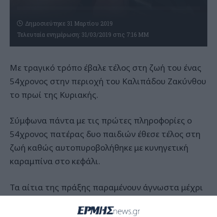
Δημοσιεύτηκε 31 Μαρτίου 2019
Τελευταία ενημέρωση: 31/03/2019 στις 7:16 ΜΜ
Με τραγικό τρόπο έβαλε τέλος στη ζωή του ένας
54χρονος στην περιοχή του Καλιπάδου Ζακύνθου
το πρωί της Κυριακής.
Σύμφωνα πάντα με τις πρώτες πληροφορίες ο
54χρονος πατέρας δυο παιδιών έθεσε τέλος στη
ζωή καθώς αυτοπυροβολήθηκε με κυνηγετική
καραμπίνα στο κεφάλι.
Τα αίτια της πράξης παραμένουν άγνωστα μέχρι
στιγμής και διερευνούνται από τις αρχές του
νησιού μας, ενώ να τονίσουμε ότι η σωρός του