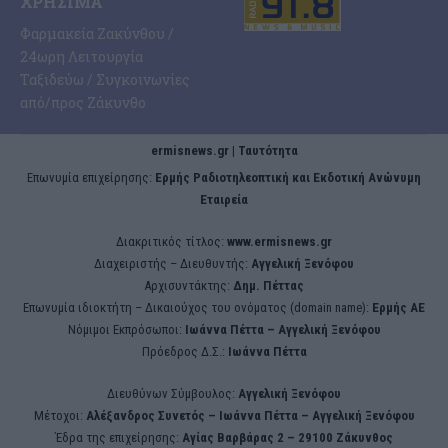
ΧΡΉΣΙΜΑ
Φαρμακεία Ζακύνθου /
24ωρη Λειτουργία
Ταξιδεύω / Συγκοινωνίες
από/προς Ζάκυνθο
ermisnews.gr | Ταυτότητα
Eπωνυμία επιχείρησης:
Ερμής Ραδιοτηλεοπτική και Εκδοτική Ανώνυμη
Εταιρεία
Διακριτικός τίτλος:
www.ermisnews.gr
Διαχειριστής – Διευθυντής:
Αγγελική Ξενόφου
Αρχισυντάκτης:
Δημ. Πέττας
Επωνυμία ιδιοκτήτη – Δικαιούχος του ονόματος (domain name):
Ερμής ΑΕ
Νόμιμοι Εκπρόσωποι:
Iωάννα Πέττα – Αγγελική Ξενόφου
Πρόεδρος Δ.Σ.:
Iωάννα Πέττα
Διευθύνων Σύμβουλος:
Αγγελική Ξενόφου
Μέτοχοι:
Αλέξανδρος Συνετός – Iωάννα Πέττα – Αγγελική Ξενόφου
Έδρα της επιχείρησης:
Aγίας Βαρβάρας 2 – 29100 Ζάκυνθος