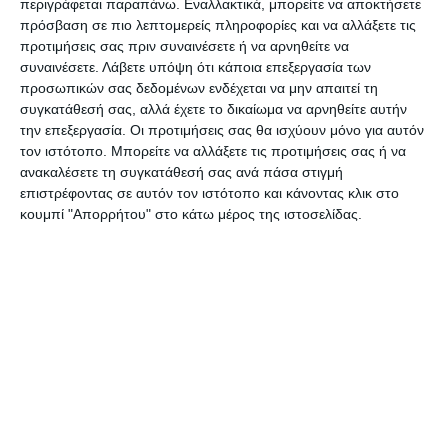
Φεβρουαρίου. Πιο συγκεκριμένα, εγκρίθηκαν: 1
περιγράφεται παραπάνω. Εναλλακτικά, μπορείτε να αποκτήσετε
πρόσβαση σε πιο λεπτομερείς πληροφορίες και να αλλάξετε τις
θέση εσωτερικής καθαρίστριας, 6
προτιμήσεις σας πριν συναινέσετε ή να αρνηθείτε να
υδρομετρητές, 4 υδραυλικοί, 9 εργάτες στην
συναινέσετε.
Λάβετε υπόψη ότι κάποια επεξεργασία των
ύδρευση και στην αποχέτευση, 5 ΔΕΧ στο
προσωπικών σας δεδομένων ενδέχεται να μην απαιτεί τη
συγκατάθεσή σας, αλλά έχετε το δικαίωμα να αρνηθείτε αυτήν
τμήμα έργων, 2 ΔΕ ηλεκτροσυγκολλητές, 1 ΠΕ
την επεξεργασία. Οι προτιμήσεις σας θα ισχύουν μόνο για αυτόν
πολιτικός και 1 ΠΕ ηλεκτρολόγος.
τον ιστότοπο. Μπορείτε να αλλάξετε τις προτιμήσεις σας ή να
ανακαλέσετε τη συγκατάθεσή σας ανά πάσα στιγμή
επιστρέφοντας σε αυτόν τον ιστότοπο και κάνοντας κλικ στο
Το συνολικό κομμάτι που έχει εγκριθεί στα 2,5
κουμπί "Απορρήτου" στο κάτω μέρος της ιστοσελίδας.
χρόνια που είμαστε Δημοτική Αρχή αλλά και
Διοίκηση της ΔΕΥΑΖ, είναι 47 μόνιμες θέσεις για
την ΔΕΥΑΖ. Το Υπουργείο Εσωτερικών μας έχει
βοηθήσει αρκετά. Πρέπει να σημειωθεί, ότι όσες
φορές έχουμε πάει στο Υπουργείο μας έχει δεχτεί
και μας έχει αποδεχτεί και τα αιτήματά μας.
Φυσικά, έχει βοηθήσει σε μεγάλο βαθμό και ο
Βουλευτής Ζακύνθου, Δ. Ακτύπης.