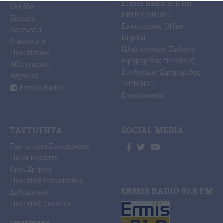
Ermis Radio 91.8 fm
Ελλάδα
PRINT SHOP /
Κόσμος
Εκτυπώσεις Offset –
Κοινωνία
Digital
Οικονομία
Ηλεκτρονική Έκδοση
Πολιτισμός
Εφημερίδας “ΕΡΜΗΣ”
Αθλητισμός
Συνδρομές Εφημερίδας
Αγγελίες
“ΕΡΜΗΣ”
Ermis Radio
Επικοινωνία
ΤΑΥΤΌΤΗΤΑ
SOCIAL MEDIA
Ταυτότητα Εφημερίδας
Ποιοι Είμαστε
Όροι Χρήσης
Πολιτική Προστασίας
ERMIS RADIO 91.8 FM
Δεδομένων
Πολιτική Cookies