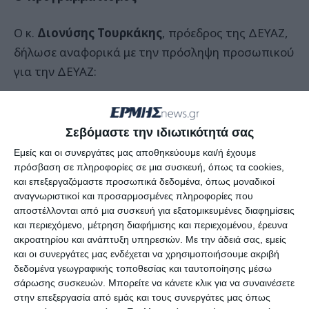
Ο κ.
Διονύσης Τουρκάκης
, πρόεδρος της ΔΕΥΑΖ,
δήλωσε αναφορικά με την πρόσληψη προσωπικού
για την ΔΕΥΑΖ:
«Στον συνολικό μας σχεδιασμό έχουμε κάνει για
την πρόσληψη προσωπικού τα εξής:
Σεβόμαστε την ιδιωτικότητά σας
Εμείς και οι συνεργάτες μας αποθηκεύουμε και/ή έχουμε
Το 2024 προχωρήσαμε σε έναν
πρόσβαση σε πληροφορίες σε μια συσκευή, όπως τα cookies,
και επεξεργαζόμαστε προσωπικά δεδομένα, όπως μοναδικοί
προγραμματισμό προσλήψεων και εγκρίθηκαν 6
αναγνωριστικοί και προσαρμοσμένες πληροφορίες που
θέσεις.
αποστέλλονται από μια συσκευή για εξατομικευμένες διαφημίσεις
και περιεχόμενο, μέτρηση διαφήμισης και περιεχομένου, έρευνα
Το 2025 εγκρίθηκαν 11 θέσεις με την πράξη του
ακροατηρίου και ανάπτυξη υπηρεσιών.
Με την άδειά σας, εμείς
Υπουργικού Συμβουλίου.
και οι συνεργάτες μας ενδέχεται να χρησιμοποιήσουμε ακριβή
δεδομένα γεωγραφικής τοποθεσίας και ταυτοποίησης μέσω
Σήμερα εγκρίθηκαν άλλες 30 θέσεις μέσω του
σάρωσης συσκευών. Μπορείτε να κάνετε κλικ για να συναινέσετε
προγραμματισμού που κάναμε τον
στην επεξεργασία από εμάς και τους συνεργάτες μας όπως