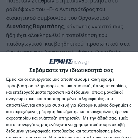
Παιδικών Σταθμών στη Ζάκυνθο, μίλησε στο
ραδιόφωνο του –Ε- ο Αντιπρόεδρος του
διοικητικού συμβουλίου του Οργανισμού
Διονύσης Βαρυπάτης
, κάνοντας γνωστό πως
ήδη έχει ολοκληρωθεί η τοποθέτηση του
παιδαγωγικού και βοηθητικού προσωπικού στα
6 τμήματα που λειτουργούν φέτος. Ο αριθμός
των παιδιών είναι αντίστοιχος με τον περσινό, με
μικρές διαφοροποιήσεις στην οργάνωση των
Σεβόμαστε την ιδιωτικότητά σας
τμημάτων, καθώς για παράδειγμα τα τμήματα
Εμείς και οι συνεργάτες μας αποθηκεύουμε και/ή έχουμε
πρόσβαση σε πληροφορίες σε μια συσκευή, όπως τα cookies,
στο Κρυονέρι μειώθηκαν σε δύο από τρία που
και επεξεργαζόμαστε προσωπικά δεδομένα, όπως μοναδικοί
ήταν μέχρι πέρυσι.
αναγνωριστικοί και προσαρμοσμένες πληροφορίες που
αποστέλλονται από μια συσκευή για εξατομικευμένες διαφημίσεις
«Ο αριθμός είναι αντίστοιχος με τον περσινό, ωστόσο
και περιεχόμενο, μέτρηση διαφήμισης και περιεχομένου, έρευνα
ακροατηρίου και ανάπτυξη υπηρεσιών.
Με την άδειά σας, εμείς
φέτος αναμένεται να μειωθεί ο αριθμός των παιδιών
και οι συνεργάτες μας ενδέχεται να χρησιμοποιήσουμε ακριβή
που θα χρηματοδοτηθούν από το πρόγραμμα του
δεδομένα γεωγραφικής τοποθεσίας και ταυτοποίησης μέσω
ΕΣΠΑ»
σχολίασε
σάρωσης συσκευών. Μπορείτε να κάνετε κλικ για να συναινέσετε