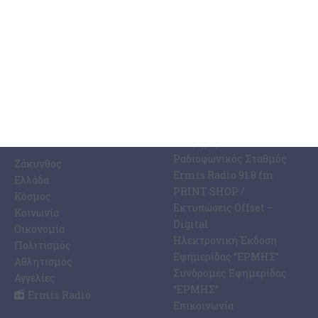
ΚΑΤΗΓΟΡΊΕΣ
ΣΧΕΤΙΚΆ ΜΕ ΕΜΆΣ
ΕΙΔΉΣΕΩΝ
Η Εφημερίδα ΕΡΜΗΣ
Ραδιοφωνικός Σταθμός
Ζάκυνθος
Ermis Radio 91.8 fm
Ελλάδα
PRINT SHOP /
Κόσμος
Εκτυπώσεις Offset –
Κοινωνία
Digital
Οικονομία
Ηλεκτρονική Έκδοση
Πολιτισμός
Εφημερίδας “ΕΡΜΗΣ”
Αθλητισμός
Συνδρομές Εφημερίδας
Αγγελίες
“ΕΡΜΗΣ”
Ermis Radio
Επικοινωνία