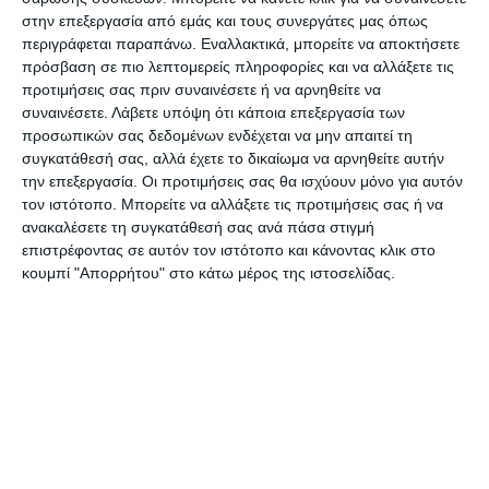
στην επεξεργασία από εμάς και τους συνεργάτες μας όπως
περιγράφεται παραπάνω. Εναλλακτικά, μπορείτε να αποκτήσετε
Ο κ.
Βαρυπάτης
έκανε ακόμη γνωστό πως προς
πρόσβαση σε πιο λεπτομερείς πληροφορίες και να αλλάξετε τις
το παρόν υπάρχει μια εκκρεμότητα σε σχέση με
προτιμήσεις σας πριν συναινέσετε ή να αρνηθείτε να
συναινέσετε.
Λάβετε υπόψη ότι κάποια επεξεργασία των
το προσωπικό καθαριότητας, που θα λυθεί με την
προσωπικών σας δεδομένων ενδέχεται να μην απαιτεί τη
ανάθεση της υπηρεσίας σε εξωτερικό συνεργείο
συγκατάθεσή σας, αλλά έχετε το δικαίωμα να αρνηθείτε αυτήν
για τους επόμενους μήνες, μέχρι δηλαδή να
την επεξεργασία. Οι προτιμήσεις σας θα ισχύουν μόνο για αυτόν
τον ιστότοπο. Μπορείτε να αλλάξετε τις προτιμήσεις σας ή να
ολοκληρωθούν οι προσλήψεις καθαριστριών από
ανακαλέσετε τη συγκατάθεσή σας ανά πάσα στιγμή
τον Οργανισμό.
επιστρέφοντας σε αυτόν τον ιστότοπο και κάνοντας κλικ στο
κουμπί "Απορρήτου" στο κάτω μέρος της ιστοσελίδας.
Σε ότι αφορά τα τροφεία, αυτά παραμένουν
σταθερά στα 80 ευρώ καθώς δεν φαίνεται να
υπάρχει κανένα περιθώριο μειώσεων αν ο
Οργανισμός θέλει να ανταποκριθεί στα έξοδα
του. Άλλωστε, πέρα από τις τρέχουσες δαπάνες,
πρέπει να καλυφθούν και χρέη που υπάρχουν
προς τρίτους, όπως οι προμηθευτές.