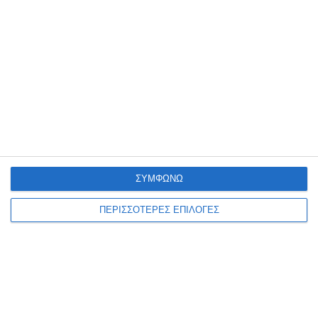
Πόσες φορές ακόμη πρέπει να αναδειχθεί το ίδιο πρόβλημα στα
επείγοντα του Νοσοκομείου για να υπάρξει λύση; αναρωτιέται η
Νομαρχιακή Επιτροπή ΠΑΣΟΚ Ζακύνθου η οποία
…
8 Αυγούστου 2026
ΣΥΜΦΩΝΩ
ΠΕΡΙΣΣΟΤΕΡΕΣ ΕΠΙΛΟΓΕΣ
ΑΘΛΗΤΙΣΜΌΣ
ΖΆΚΥΝΘΟΣ
0-0 με την ιστορική Λάρισα ο