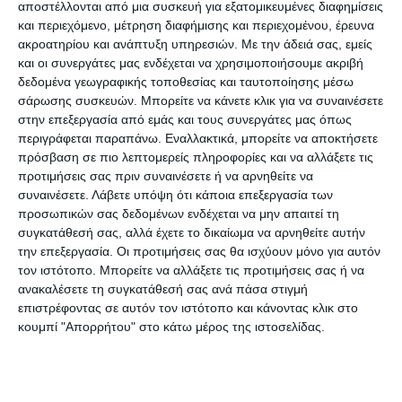
αποστέλλονται από μια συσκευή για εξατομικευμένες διαφημίσεις
σεισμού.
και περιεχόμενο, μέτρηση διαφήμισης και περιεχομένου, έρευνα
ακροατηρίου και ανάπτυξη υπηρεσιών.
Με την άδειά σας, εμείς
και οι συνεργάτες μας ενδέχεται να χρησιμοποιήσουμε ακριβή
Όπως αναφέρει η εισήγηση του
δεδομένα γεωγραφικής τοποθεσίας και ταυτοποίησης μέσω
Αντιπεριφερειάρχη Ζακύνθου που εγκρίθηκε από
σάρωσης συσκευών. Μπορείτε να κάνετε κλικ για να συναινέσετε
στην επεξεργασία από εμάς και τους συνεργάτες μας όπως
την Οικονομική Μελέτη, μετά τον ισχυρό σεισμό
περιγράφεται παραπάνω. Εναλλακτικά, μπορείτε να αποκτήσετε
της 26ης Οκτωβρίου 2018 μεγέθους 6,7 R,
πρόσβαση σε πιο λεπτομερείς πληροφορίες και να αλλάξετε τις
αποκολλήθηκαν βράχοι από το ανάντη πρανές
προτιμήσεις σας πριν συναινέσετε ή να αρνηθείτε να
συναινέσετε.
Λάβετε υπόψη ότι κάποια επεξεργασία των
της επαρχιακής οδού που διέρχεται από το
προσωπικών σας δεδομένων ενδέχεται να μην απαιτεί τη
Κρυονέρι, στην περιοχή
¨Κόκκινος Βράχος¨
, που
συγκατάθεσή σας, αλλά έχετε το δικαίωμα να αρνηθείτε αυτήν
αποτελεί τμήμα της 15ης Επαρχιακής οδού
την επεξεργασία. Οι προτιμήσεις σας θα ισχύουν μόνο για αυτόν
τον ιστότοπο. Μπορείτε να αλλάξετε τις προτιμήσεις σας ή να
Ζακύνθου – Γερακαρίου. Οι βράχοι που
ανακαλέσετε τη συγκατάθεσή σας ανά πάσα στιγμή
αποκολλήθηκαν διερχόμενοι μέσω των ανάντη
επιστρέφοντας σε αυτόν τον ιστότοπο και κάνοντας κλικ στο
παρακείμενων ιδιοκτησιών (στις οποίες
κουμπί "Απορρήτου" στο κάτω μέρος της ιστοσελίδας.
υπάρχουν και κατοικίες), κατέληξαν στο
οδόστρωμα της οδού, εκτιμάται δε ότι υπάρχει
κίνδυνος να συμβούν επιπλέον κατολισθήσεις σε