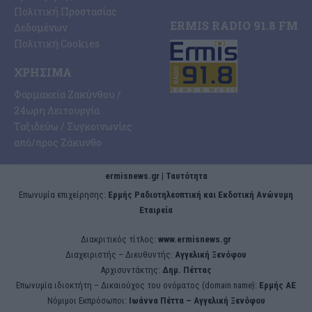
Πολιτική Προστασίας
ERMIS RADIO 91.8 FM
Δεδομένων
Πολιτική Cookies
ΧΡΉΣΙΜΑ
Φαρμακεία Ζακύνθου /
24ωρη Λειτουργία
Ταξιδεύω / Συγκοινωνίες
από/προς Ζάκυνθο
ermisnews.gr | Ταυτότητα
Eπωνυμία επιχείρησης:
Ερμής Ραδιοτηλεοπτική και Εκδοτική Ανώνυμη
Εταιρεία
Διακριτικός τίτλος:
www.ermisnews.gr
Διαχειριστής – Διευθυντής:
Αγγελική Ξενόφου
Αρχισυντάκτης:
Δημ. Πέττας
Επωνυμία ιδιοκτήτη – Δικαιούχος του ονόματος (domain name):
Ερμής ΑΕ
Νόμιμοι Εκπρόσωποι:
Iωάννα Πέττα – Αγγελική Ξενόφου