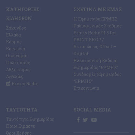
ΚΑΤΗΓΟΡΊΕΣ
ΣΧΕΤΙΚΆ ΜΕ ΕΜΆΣ
ΕΙΔΉΣΕΩΝ
Η Εφημερίδα ΕΡΜΗΣ
Ραδιοφωνικός Σταθμός
Ζάκυνθος
Ermis Radio 91.8 fm
Ελλάδα
PRINT SHOP /
Κόσμος
Εκτυπώσεις Offset –
Κοινωνία
Digital
Οικονομία
Ηλεκτρονική Έκδοση
Πολιτισμός
Εφημερίδας “ΕΡΜΗΣ”
Αθλητισμός
Συνδρομές Εφημερίδας
Αγγελίες
“ΕΡΜΗΣ”
Ermis Radio
Επικοινωνία
ΤΑΥΤΌΤΗΤΑ
SOCIAL MEDIA
Ταυτότητα Εφημερίδας
Ποιοι Είμαστε
Όροι Χρήσης