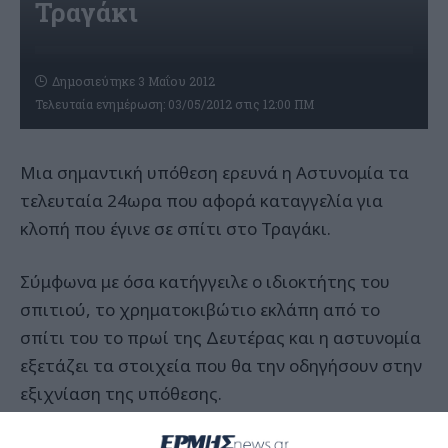
Τραγάκι
Δημοσιεύτηκε 3 Μαΐου 2012
Τελευταία ενημέρωση: 03/05/2012 στις 12:00 ΠΜ
Μια σημαντική υπόθεση ερευνά η Αστυνομία τα
τελευταία 24ωρα που αφορά καταγγελία για
κλοπή που έγινε σε σπίτι στο Τραγάκι.
Σύμφωνα με όσα κατήγγειλε ο ιδιοκτήτης του
σπιτιού, το χρηματοκιβώτιο εκλάπη από το
σπίτι του το πρωί της Δευτέρας και η αστυνομία
εξετάζει τα στοιχεία που θα την οδηγήσουν στην
εξιχνίαση της υπόθεσης.
Το χρηματοκιβώτιο περιείχε χρηματικό ποσό 20