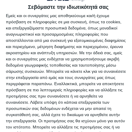
Σεβόμαστε την ιδιωτικότητά σας
χιλιάδων ευρώ και κοσμήματα.
Εμείς και οι συνεργάτες μας αποθηκεύουμε και/ή έχουμε
πρόσβαση σε πληροφορίες σε μια συσκευή, όπως τα cookies,
Η αστυνομία ερευνά όλα τα στοιχεία καθώς δεν
και επεξεργαζόμαστε προσωπικά δεδομένα, όπως μοναδικοί
βρέθηκαν ίχνη διάρρηξης και εξετάζεται πως το
αναγνωριστικοί και προσαρμοσμένες πληροφορίες που
χρηματοκιβώτιο βγήκε από το σπίτι.
αποστέλλονται από μια συσκευή για εξατομικευμένες διαφημίσεις
και περιεχόμενο, μέτρηση διαφήμισης και περιεχομένου, έρευνα
ακροατηρίου και ανάπτυξη υπηρεσιών.
Με την άδειά σας, εμείς
και οι συνεργάτες μας ενδέχεται να χρησιμοποιήσουμε ακριβή
δεδομένα γεωγραφικής τοποθεσίας και ταυτοποίησης μέσω
σάρωσης συσκευών. Μπορείτε να κάνετε κλικ για να συναινέσετε
στην επεξεργασία από εμάς και τους συνεργάτες μας όπως
Αφήστε ένα σχόλιο
περιγράφεται παραπάνω. Εναλλακτικά, μπορείτε να αποκτήσετε
πρόσβαση σε πιο λεπτομερείς πληροφορίες και να αλλάξετε τις
προτιμήσεις σας πριν συναινέσετε ή να αρνηθείτε να
συναινέσετε.
Λάβετε υπόψη ότι κάποια επεξεργασία των
προσωπικών σας δεδομένων ενδέχεται να μην απαιτεί τη
ΔΙΑΒΆΣΤΕ ΕΠΊΣΗΣ
συγκατάθεσή σας, αλλά έχετε το δικαίωμα να αρνηθείτε αυτήν
την επεξεργασία. Οι προτιμήσεις σας θα ισχύουν μόνο για αυτόν
τον ιστότοπο. Μπορείτε να αλλάξετε τις προτιμήσεις σας ή να