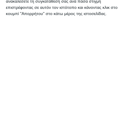
ανακαλέσετε τη συγκατάθεσή σας ανά πάσα στιγμή
επιστρέφοντας σε αυτόν τον ιστότοπο και κάνοντας κλικ στο
κουμπί "Απορρήτου" στο κάτω μέρος της ιστοσελίδας.
ΖΆΚΥΝΘΟΣ
Σύλληψη αλλοδαπού για
παραεμπόριο
Συνελήφθη, από αστυνομικούς του Αστυνομικού Τμήματος
Ζακύνθου, 40χρονος αλλοδαπός, για άσκηση υπαίθριου εμπορίου,
στερούμενος σχετικής άδειας από την αρμόδια Αρχή. Η σύλληψη
του αλλοδαπού έγινε
…
8 Αυγούστου 2026