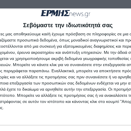
Σεβόμαστε την ιδιωτικότητά σας
άτες μας αποθηκεύουμε και/ή έχουμε πρόσβαση σε πληροφορίες σε μια
ργαζόμαστε προσωπικά δεδομένα, όπως μοναδικοί αναγνωριστικοί και 
στέλλονται από μια συσκευή για εξατομικευμένες διαφημίσεις και περ
εχομένου, έρευνα ακροατηρίου και ανάπτυξη υπηρεσιών.
Με την άδειά σα
χεται να χρησιμοποιήσουμε ακριβή δεδομένα γεωγραφικής τοποθεσίας 
ών. Μπορείτε να κάνετε κλικ για να συναινέσετε στην επεξεργασία απ
ς περιγράφεται παραπάνω. Εναλλακτικά, μπορείτε να αποκτήσετε πρό
ίες και να αλλάξετε τις προτιμήσεις σας πριν συναινέσετε ή να αρνηθεί
ποια επεξεργασία των προσωπικών σας δεδομένων ενδέχεται να μην απ
ΖΆΚΥΝΘΟΣ
λά έχετε το δικαίωμα να αρνηθείτε αυτήν την επεξεργασία. Οι προτιμήσ
ιστότοπο. Μπορείτε να αλλάξετε τις προτιμήσεις σας ή να ανακαλέσετε
Ν.Ε. ΠΑΣΟΚ: Ασφυκτική
στρέφοντας σε αυτόν τον ιστότοπο και κάνοντας κλικ στο κουμπί "Απ
πίεση στα επείγοντα του
ς.
Νοσοκομείου Ζακύνθου