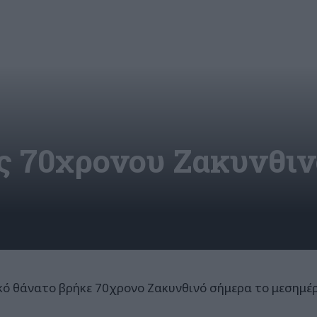
ς 70χρονου Ζακυνθι
κό θάνατο βρήκε 70χρονο Ζακυνθινό σήμερα το μεσημέρ