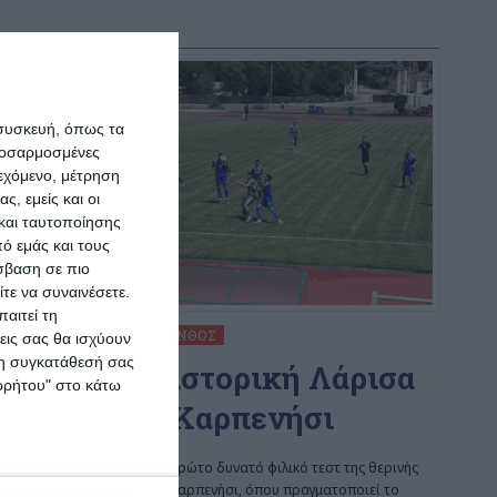
 συσκευή, όπως τα
προσαρμοσμένες
ιεχόμενο, μέτρηση
ς, εμείς και οι
και ταυτοποίησης
ό εμάς και τους
σβαση σε πιο
τε να συναινέσετε.
αιτεί τη
ΑΘΛΗΤΙΣΜΌΣ
ΖΆΚΥΝΘΟΣ
εις σας θα ισχύουν
 τη συγκατάθεσή σας
0-0 με την ιστορική Λάρισα
ορρήτου" στο κάτω
ο ΑΠΣ στο Καρπενήσι
Η Ζάκυνθος έδωσε το πρώτο δυνατό φιλικό τεστ της θερινής
προετοιμασίας της στο Καρπενήσι, όπου πραγματοποιεί το