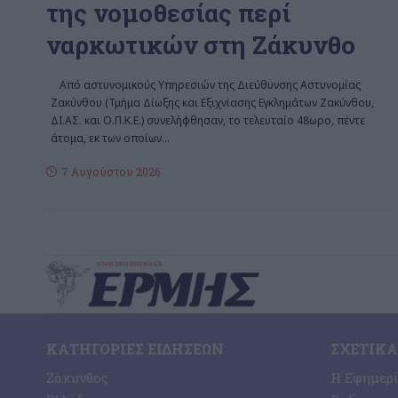
της νομοθεσίας περί
ναρκωτικών στη Ζάκυνθο
Από αστυνομικούς Υπηρεσιών της Διεύθυνσης Αστυνομίας
Ζακύνθου (Τμήμα Δίωξης και Εξιχνίασης Εγκλημάτων Ζακύνθου,
ΔΙ.ΑΣ. και Ο.Π.Κ.Ε.) συνελήφθησαν, το τελευταίο 48ωρο, πέντε
άτομα, εκ των οποίων
…
7 Αυγούστου 2026
ΚΑΤΗΓΟΡΊΕΣ ΕΙΔΉΣΕΩΝ
ΣΧΕΤΙΚΆ
Ζάκυνθος
Η Εφημερ