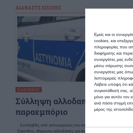
ΔΙΑΒΆΣΤΕ ΕΠΊΣΗΣ
Εμείς και οι συνεργ
cookies, και επεξε
πληροφορίες που απο
διαφήμισης και περι
συνεργάτες μας ενδέ
μέσω σάρωσης συσκευ
συνεργάτες μας όπω
λεπτομερείς πληροφορ
Λάβετε υπόψη ότι κά
ΖΆΚΥΝΘΟΣ
συγκατάθεσή σας, αλ
μόνο για αυτόν τον 
Σύλληψη αλλοδαπού για
ανά πάσα στιγμή επι
παραεμπόριο
μέρος της ιστοσελίδα
Συνελήφθη, από αστυνομικούς του Αστυνομικού Τμήματος
Ζακύνθου, 40χρονος αλλοδαπός, για άσκηση υπαίθριου