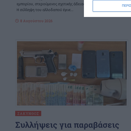
εμπορίου, στερούμενος σχετικής άδειας από την αρμόδια Αρχή.
ΠΕΡΙ
Η σύλληψη του αλλοδαπού έγινε
…
8 Αυγούστου 2026
ΖΆΚΥΝΘΟΣ
Συλλήψεις για παραβάσεις