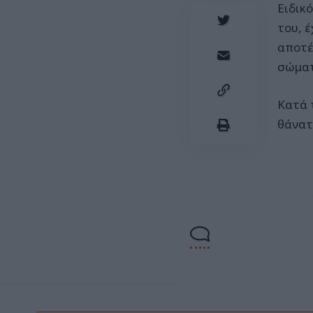
Ειδικ
του, 
αποτέ
σώματ
Κατά 
θάνατ