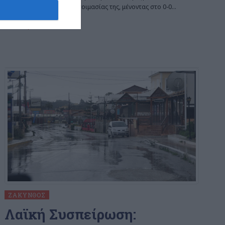
βασικό στάδιο της προετοιμασίας της, μένοντας στο 0-0
…
8 Αυγούστου 2026
ΖΆΚΥΝΘΟΣ
Λαϊκή Συσπείρωση: