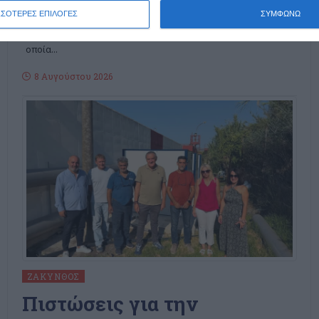
Πόσες φορές ακόμη πρέπει να αναδειχθεί το ίδιο πρόβλημα
ΣΣΟΤΕΡΕΣ ΕΠΙΛΟΓΕΣ
ΣΥΜΦΩΝΩ
στα επείγοντα του Νοσοκομείου για να υπάρξει λύση;
αναρωτιέται η Νομαρχιακή Επιτροπή ΠΑΣΟΚ Ζακύνθου η
οποία
…
8 Αυγούστου 2026
ΖΆΚΥΝΘΟΣ
Πιστώσεις για την