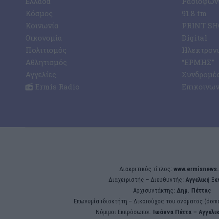
Ελλάδα
Ραδιοφωνι
Κόσμος
91.8 fm
Κοινωνία
PRINT SHO
Οικονομία
Digital
Πολιτισμός
Ηλεκτρον
Αθλητισμός
“ΕΡΜΗΣ”
Αγγελίες
Συνδρομέ
Ermis Radio
Επικοινων
Διακριτικός τίτλος:
www.ermisnews.
Διαχειριστής – Διευθυντής:
Αγγελική Ξ
Αρχισυντάκτης:
Δημ. Πέττας
Επωνυμία ιδιοκτήτη – Δικαιούχος του ονόματος (doma
Νόμιμοι Εκπρόσωποι:
Iωάννα Πέττα – Αγγελι