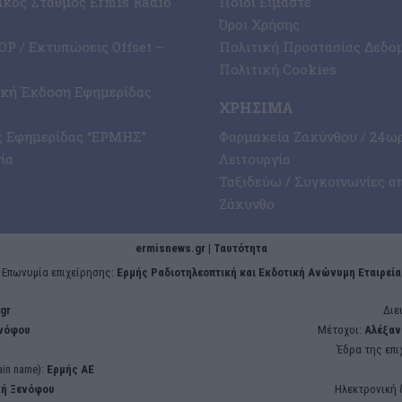
κός Σταθμός Ermis Radio
Ποιοι Είμαστε
Όροι Χρήσης
P / Εκτυπώσεις Offset –
Πολιτική Προστασίας Δεδο
Πολιτική Cookies
ική Έκδοση Εφημερίδας
ΧΡΉΣΙΜΑ
ς Εφημερίδας “ΕΡΜΗΣ”
Φαρμακεία Ζακύνθου / 24ω
ία
Λειτουργία
Ταξιδεύω / Συγκοινωνίες α
Ζάκυνθο
ermisnews.gr | Ταυτότητα
Eπωνυμία επιχείρησης:
Ερμής Ραδιοτηλεοπτική και Εκδοτική Ανώνυμη Εταιρεία
gr
Διε
ενόφου
Μέτοχοι:
Αλέξαν
Έδρα της επι
in name):
Ερμής ΑΕ
κή Ξενόφου
Ηλεκτρονική 