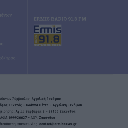
μένων
ERMIS RADIO 91.8 FM
ρη
πό/προς
υθύνων Σύμβουλος:
Αγγελική Ξενόφου
δρος Συνετός – Iωάννα Πέττα – Αγγελική Ξενόφου
χείρησης:
Aγίας Βαρβάρας 2 – 29100 Ζάκυνθος
ΑΦΜ:
099926627
– ΔΟΥ:
Ζακύνθου
διεύθυνση επικοινωνίας:
contact@ermisnews.gr