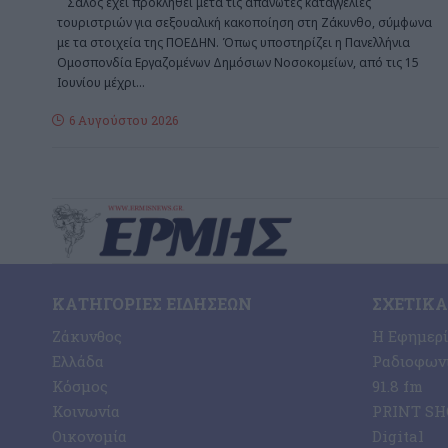
Σάλος έχει προκληθεί μετά τις απανωτές καταγγελίες
τουριστριών για σεξουαλική κακοποίηση στη Ζάκυνθο, σύμφωνα
με τα στοιχεία της ΠΟΕΔΗΝ. Όπως υποστηρίζει η Πανελλήνια
Ομοσπονδία Εργαζομένων Δημόσιων Νοσοκομείων, από τις 15
Ιουνίου μέχρι
…
6 Αυγούστου 2026
ΚΑΤΗΓΟΡΊΕΣ ΕΙΔΉΣΕΩΝ
ΣΧΕΤΙΚΆ
Ζάκυνθος
Η Εφημερ
Ελλάδα
Ραδιοφωνι
Κόσμος
91.8 fm
Κοινωνία
PRINT SHO
Οικονομία
Digital