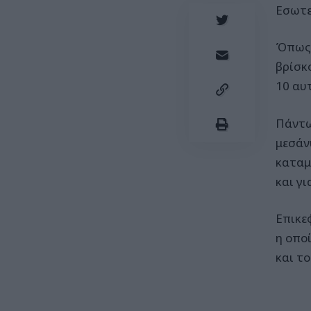
Εσωτε
Όπως 
βρίσκ
10 αυτ
Πάντω
μεσάν
καταμ
και γ
Επικε
η οποί
και τ