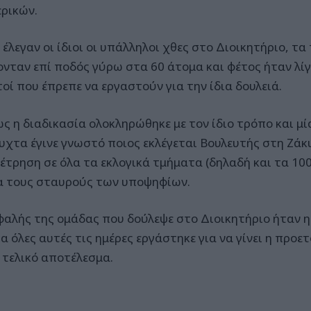
ρικών.
έλεγαν οι ίδιοι οι υπάλληλοι χθες στο Διοικητήριο, τ
ονταν επί ποδός γύρω στα 60 άτομα και φέτος ήταν λί
οί που έπρεπε να εργαστούν για την ίδια δουλειά.
ς η διαδικασία ολοκληρώθηκε με τον ίδιο τρόπο και μί
υχτα έγινε γνωστό ποιος εκλέγεται Βουλευτής στη Ζάκυ
έτρηση σε όλα τα εκλογικά τμήματα (δηλαδή και τα 100
ια τους σταυρούς των υποψηφίων.
φαλής της ομάδας που δούλεψε στο Διοικητήριο ήταν 
α όλες αυτές τις ημέρες εργάστηκε για να γίνει η προε
ο τελικό αποτέλεσμα.