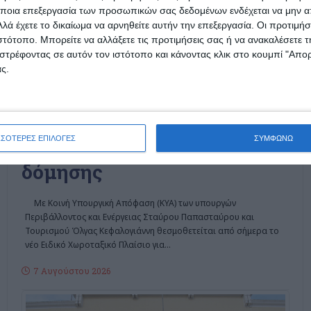
ποια επεξεργασία των προσωπικών σας δεδομένων ενδέχεται να μην απ
λά έχετε το δικαίωμα να αρνηθείτε αυτήν την επεξεργασία. Οι προτιμήσ
ιστότοπο. Μπορείτε να αλλάξετε τις προτιμήσεις σας ή να ανακαλέσετε
στρέφοντας σε αυτόν τον ιστότοπο και κάνοντας κλικ στο κουμπί "Απ
ς.
ΕΛΛΆΔΑ
ΖΆΚΥΝΘΟΣ
ΟΙΚΟΝΟΜΊΑ
Nόμος του κράτους το
χωροταξικό για το τουρισμό.
ΣΣΟΤΕΡΕΣ ΕΠΙΛΟΓΕΣ
ΣΥΜΦΩΝΩ
Στα 16 στρ. η εκτός σχεδίου
δόμησης
Με Κοινή Υπουργική Απόφαση (ΚΥΑ) των υπουργών
Περιβάλλοντος και Ενέργειας Σταύρου Παπασταύρου και
Τουρισμού Όλγας Κεφαλογιάννη θεσμοθετείται από σήμερα το
νέο Ειδικό Χωροταξικό Πλαίσιο για
…
7 Αυγούστου 2026