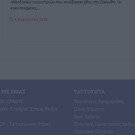
αλλοδαπών τουριστριών που συνέβησαν χθες στη Ζάκυνθο. Οι
κακοποιημένες
…
6 Αυγούστου 2026
 ΜΕ ΕΜΆΣ
ΤΑΥΤΌΤΗΤΑ
ίδα ΕΡΜΗΣ
Ταυτότητα Εφημερίδας
κός Σταθμός Ermis Radio
Ποιοι Είμαστε
Όροι Χρήσης
P / Εκτυπώσεις Offset –
Πολιτική Προστασίας Δεδο
Πολιτική Cookies