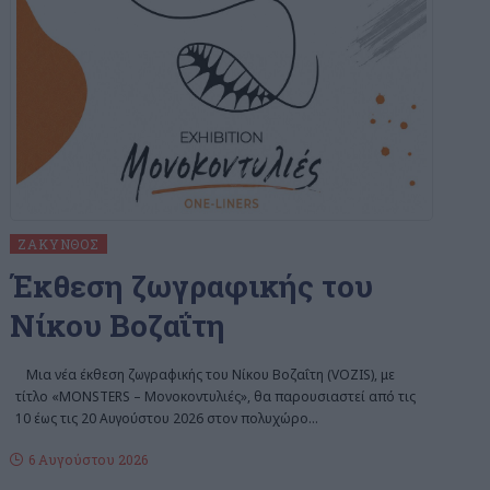
ΖΆΚΥΝΘΟΣ
Έκθεση ζωγραφικής του
Νίκου Βοζαΐτη
Μια νέα έκθεση ζωγραφικής του Νίκου Βοζαΐτη (VOZIS), με
τίτλο «MONSTERS – Μονοκοντυλιές», θα παρουσιαστεί από τις
10 έως τις 20 Αυγούστου 2026 στον πολυχώρο
…
6 Αυγούστου 2026