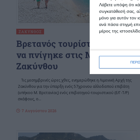
Λάβετε υπόψη ότι κά
συγκατάθεσή σας, αλ
μόνο για αυτόν τον 
ανά πάσα στιγμή επι
μέρος της ιστοσελίδα
ΖΆΚΥΝΘΟΣ
Bρετανός τουρίστας φέρεται
να πνίγηκε στις Μυζήθρες
ΠΕΡΙ
Ζακύνθου
Τις μεσημβρινές ώρες χθες, ενημερώθηκε η Λιμενική Αρχή της
Ζακύνθου για την ύπαρξη ενός 57χρονου αλλοδαπού επιβάτη
(υπήκοο Μ. Βρετανίας) ενός επιβατηγού-τουριστικού (Ε/Γ-Τ/Ρ)
σκάφους, ο
…
7 Αυγούστου 2026