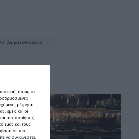
Αφήστε ένα σχόλιο
 συσκευή, όπως τα
προσαρμοσμένες
ιεχόμενο, μέτρηση
ς, εμείς και οι
και ταυτοποίησης
ό εμάς και τους
σβαση σε πιο
τε να συναινέσετε.