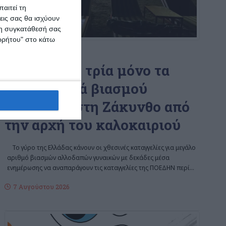
αιτεί τη
εις σας θα ισχύουν
 τη συγκατάθεσή σας
ορρήτου" στο κάτω
ΖΆΚΥΝΘΟΣ
Αστυνομία: τρία μόνο τα
περιστατικά βιασμού
γυναικών στη Ζάκυνθο από
την αρχή του καλοκαιριού
Το γύρο της Ελλάδας κάνουν οι χθεσινές καταγγελίες για μεγάλο
αριθμό βιασμών αλλοδαπών γυναικών με δεκάδες μέσα
ενημέρωσης να αναπαράγουν τις καταγγελίες της ΠΟΕΔΗΝ περί
…
7 Αυγούστου 2026