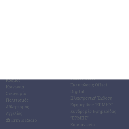
ΚΑΤΗΓΟΡΊΕΣ
ΣΧΕΤΙΚΆ ΜΕ ΕΜΆΣ
ΕΙΔΉΣΕΩΝ
Η Εφημερίδα ΕΡΜΗΣ
Ραδιοφωνικός Σταθμός
Ζάκυνθος
Ermis Radio 91.8 fm
Ελλάδα
PRINT SHOP /
Κόσμος
Εκτυπώσεις Offset –
Κοινωνία
Digital
Οικονομία
Ηλεκτρονική Έκδοση
Πολιτισμός
Εφημερίδας “ΕΡΜΗΣ”
Αθλητισμός
Συνδρομές Εφημερίδας
Αγγελίες
“ΕΡΜΗΣ”
Ermis Radio
Επικοινωνία