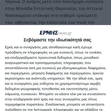
Λαγανά. Ο άνδρας μετά από πολυήμερη νοσηλεία
στην Μονάδα Εντατικής Θεραπείας του Αττικού
Νοσοκομείου υπέκυψε στα σοβαρά τραύματά
του, αφήνοντας την τελευταία του πνοή την
περασμένη Τετάρτη.
Σεβόμαστε την ιδιωτικότητά σας
Μια πτυχή της τραγικής αυτής ιστορίας που
Εμείς και οι συνεργάτες μας αποθηκεύουμε και/ή έχουμε
πρέπει να αναδειχθεί, είναι η απόφαση που
πρόσβαση σε πληροφορίες σε μια συσκευή, όπως τα cookies,
πήραν οι γονείς του άτυχου Βρετανού να
και επεξεργαζόμαστε προσωπικά δεδομένα, όπως μοναδικοί
προχωρήσουν σε δωρεά των οργάνων του.
αναγνωριστικοί και προσαρμοσμένες πληροφορίες που
αποστέλλονται από μια συσκευή για εξατομικευμένες διαφημίσεις
Δείχνοντας απίστευτα αποθέματα ανθρωπισμού
και περιεχόμενο, μέτρηση διαφήμισης και περιεχομένου, έρευνα
και ψυχικής δύναμης, πήραν τη δύσκολη αυτή
ακροατηρίου και ανάπτυξη υπηρεσιών.
Με την άδειά σας, εμείς
απόφαση ζητώντας να δοθούν τα όργανα του
και οι συνεργάτες μας ενδέχεται να χρησιμοποιήσουμε ακριβή
δεδομένα γεωγραφικής τοποθεσίας και ταυτοποίησης μέσω
35χρονου σε ανθρώπους που τα έχουν ανάγκη και
σάρωσης συσκευών. Μπορείτε να κάνετε κλικ για να συναινέσετε
βρίσκονται στη λίστα αναμονής για ένα σωτήριο
στην επεξεργασία από εμάς και τους συνεργάτες μας όπως
μόσχευμα.
περιγράφεται παραπάνω. Εναλλακτικά, μπορείτε να αποκτήσετε
πρόσβαση σε πιο λεπτομερείς πληροφορίες και να αλλάξετε τις