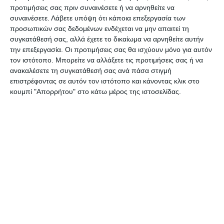
προτιμήσεις σας πριν συναινέσετε ή να αρνηθείτε να
Ο άτυχος άντρας ήταν πατέρας δύο παιδιών και
συναινέσετε.
Λάβετε υπόψη ότι κάποια επεξεργασία των
ήρθε έρθει στο νησί μας για τον γάμο ενός φίλου
προσωπικών σας δεδομένων ενδέχεται να μην απαιτεί τη
συγκατάθεσή σας, αλλά έχετε το δικαίωμα να αρνηθείτε αυτήν
του. Το επεισόδιο με τους δύο συμπατριώτες του,
την επεξεργασία. Οι προτιμήσεις σας θα ισχύουν μόνο για αυτόν
προκλήθηκε έξω από γνωστό κέντρο διασκέδασης
τον ιστότοπο. Μπορείτε να αλλάξετε τις προτιμήσεις σας ή να
στο Λαγανά. Ο 35χρονος ενεπλάκη στην
ανακαλέσετε τη συγκατάθεσή σας ανά πάσα στιγμή
επιστρέφοντας σε αυτόν τον ιστότοπο και κάνοντας κλικ στο
συμπλοκή μεταξύ των δύο Βρετανών, επιχείρησε
κουμπί "Απορρήτου" στο κάτω μέρος της ιστοσελίδας.
να τους χωρίσει αλλά δέχτηκε ένα χτύπημα το
οποίο ήταν και μοιραίο, μια που πέφτοντας
χτύπησε με δύναμη το κεφάλι στο πεζοδρόμιο
που βρισκόταν έξω από το κέντρο διασκέδασης.
Το συμβάν για ακόμη μια φορά αναδεικνύει τα
σοβαρά προβλήματα παραβατικότητας στην
συγκεκριμένη περιοχή , καθώς ειδικά στον
κεντρικό δρόμο του Λαγανά οι συμπλοκές
βρίσκονται στην ημερήσια διάταξη.