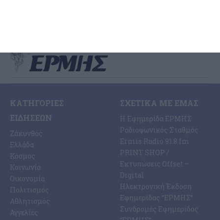
7 Αυγούστου 2026
ΚΑΤΗΓΟΡΊΕΣ
ΣΧΕΤΙΚΆ ΜΕ ΕΜΆΣ
ΕΙΔΉΣΕΩΝ
Η Εφημερίδα ΕΡΜΗΣ
Ραδιοφωνικός Σταθμός
Ζάκυνθος
Ermis Radio 91.8 fm
Ελλάδα
PRINT SHOP /
Κόσμος
Εκτυπώσεις Offset –
Κοινωνία
Digital
Οικονομία
Ηλεκτρονική Έκδοση
Πολιτισμός
Εφημερίδας “ΕΡΜΗΣ”
Αθλητισμός
Συνδρομές Εφημερίδας
Αγγελίες