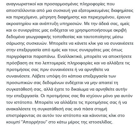
αναγνωριστικοί και προσαρμοσμένες πληροφορίες που
αποστέλλονται από μια συσκευή για εξατομικευμένες διαφημίσεις
Ο κίνδυνος η ίδια κατάσταση να επαναληφθεί και
και περιεχόμενο, μέτρηση διαφήμισης και περιεχομένου, έρευνα
με το νέο κατασχεμένο πλοίο είναι υπαρκτός και
ακροατηρίου και ανάπτυξη υπηρεσιών.
Με την άδειά σας, εμείς
και οι συνεργάτες μας ενδέχεται να χρησιμοποιήσουμε ακριβή
για το λόγο αυτό το Λιμεναρχείο προτίθεται να
δεδομένα γεωγραφικής τοποθεσίας και ταυτοποίησης μέσω
προχωρήσει σε κάποια άμεσα μέτρα, που θα είναι
σάρωσης συσκευών. Μπορείτε να κάνετε κλικ για να συναινέσετε
κατά πάσα πιθανότητα η ρυμούλκηση των δυο
στην επεξεργασία από εμάς και τους συνεργάτες μας όπως
περιγράφεται παραπάνω. Εναλλακτικά, μπορείτε να αποκτήσετε
πλοίων σε έναν απομονωμένο χώρο της μαρίνας.
πρόσβαση σε πιο λεπτομερείς πληροφορίες και να αλλάξετε τις
προτιμήσεις σας πριν συναινέσετε ή να αρνηθείτε να
Μάλιστα, η περίπτωση του CHANG CHUN
συναινέσετε.
Λάβετε υπόψη ότι κάποια επεξεργασία των
προσωπικών σας δεδομένων ενδέχεται να μην απαιτεί τη
φαίνεται να είναι ακόμη πιο σοβαρή, καθώς το
συγκατάθεσή σας, αλλά έχετε το δικαίωμα να αρνηθείτε αυτήν
πλοίο βρίσκεται σε πολύ πιο άσχημη κατάσταση
την επεξεργασία. Οι προτιμήσεις σας θα ισχύουν μόνο για αυτόν
και να κινδυνεύει ακόμη και να βυθιστεί μέσα στο
τον ιστότοπο. Μπορείτε να αλλάξετε τις προτιμήσεις σας ή να
ανακαλέσετε τη συγκατάθεσή σας ανά πάσα στιγμή
μώλο του Αγίου Διονυσίου!
επιστρέφοντας σε αυτόν τον ιστότοπο και κάνοντας κλικ στο
κουμπί "Απορρήτου" στο κάτω μέρος της ιστοσελίδας.
Ένα πρώτο πρόβλημα που πρέπει άμεσα να
ξεπεραστεί πριν την ρυμούλκηση του πλοίου σε