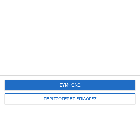
του αλλοδαπού έγινε
…
8 Αυγούστου 2026
ΣΥΜΦΩΝΩ
ΠΕΡΙΣΣΟΤΕΡΕΣ ΕΠΙΛΟΓΕΣ
ΖΆΚΥΝΘΟΣ
Ν.Ε. ΠΑΣΟΚ: Ασφυκτική
πίεση στα επείγοντα του