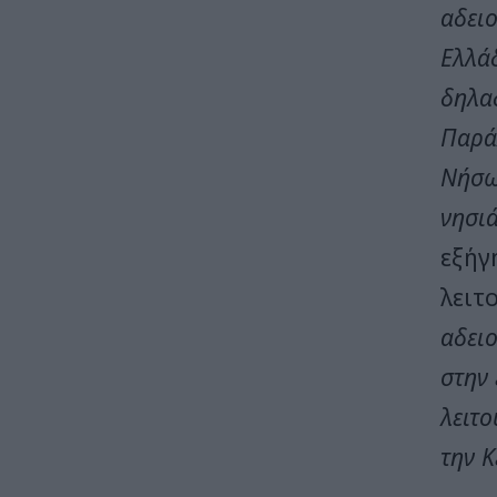
αδει
Ελλάδ
δηλα
Παρά
Νήσω
νησιά
εξήγ
λειτ
αδει
στην 
λειτο
την 