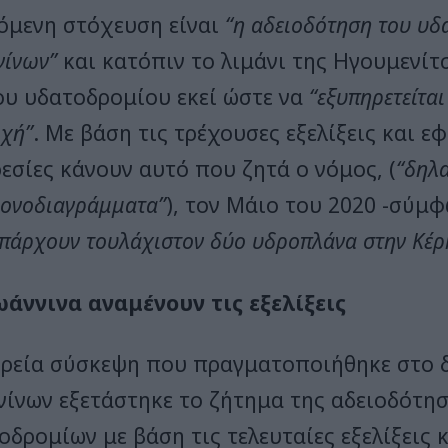
όμενη στόχευση είναι
“η αδειοδότηση του υδ
νίνων”
και κατόπιν το λιμάνι της Ηγουμενίτ
ου υδατοδρομίου εκεί ώστε να
“εξυπηρετείται
οχή”
. Με βάση τις τρέχουσες εξελίξεις και ε
εσίες κάνουν αυτό που ζητά ο νόμος, (
“δηλ
ρονοδιαγράμματα”
), τον Μάιο του 2020 -σύμφ
υπάρχουν τουλάχιστον δύο υδροπλάνα στην Κέρ
ωάννινα αναμένουν τις εξελίξεις
υρεία σύσκεψη που πραγματοποιήθηκε στο 
νίνων εξετάστηκε το ζήτημα της αδειοδότη
οδρομίων με βάση τις τελευταίες εξελίξεις 