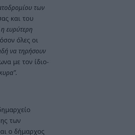
ατοδρομίου των
σας και του
 η ευρύτερη
φόσον όλες οι
αδή να τηρήσουν
ωνα με τον ίδιο-
κυρα”.
δημαρχείο
σης των
και ο δήμαρχος