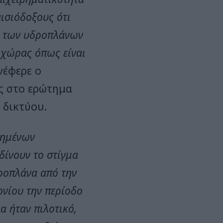
αισιόδοξους ότι
ων των υδροπλάνων
ς χώρας όπως είναι
ανέφερε ο
 στο ερώτημα
 δικτύου.
τημένων
ίνουν το στίγμα
ροπλάνα από την
ονίου την περίοδο
α ήταν πιλοτικό,