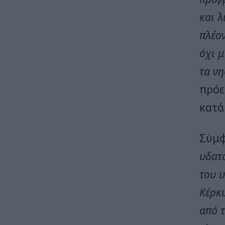
και λ
πλέο
όχι μ
τα νη
πρόε
κατά
Σύμφ
υδατ
του 
Κέρκυ
από τ