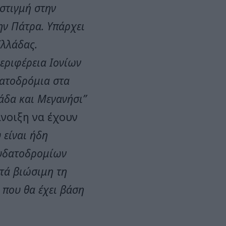
στιγμή στην
ην Πάτρα. Υπάρχει
Ελλάδας.
εριφέρεια Ιονίων
δατοδρόμια στα
κάδα και Μεγανήσι”
άνοιξη να έχουν
υ είναι ήδη
 υδατοδρομίων
στά βιώσιμη τη
 που θα έχει βάση