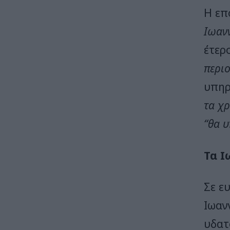
Η επ
Ιωαν
έτερ
περι
υπηρ
τα χ
“θα 
Τα Ι
Σε ε
Ιωαν
υδατ