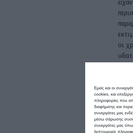
είχαν
περισ
παρα
εκτι
οι χ
υδατ
Όπως
απαιτ
Εμείς και οι συνεργ
νομο
cookies, και επεξε
πληροφορίες που απο
Περιβ
διαφήμισης και περι
συνεργάτες μας ενδέ
σημαί
μέσω σάρωσης συσκευ
μεταφ
συνεργάτες μας όπω
λεπτομερείς πληροφορ