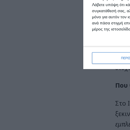
έναν 
Λάβετε υπόψη ότι κά
συγκατάθεσή σας, αλ
περι
μόνο για αυτόν τον 
ανά πάσα στιγμή επι
απαι
μέρος της ιστοσελίδα
Υπηρ
μια ώ
δουλε
ΠΕΡΙ
στόχ
Που 
Στο 
ξεκι
εμπλέ