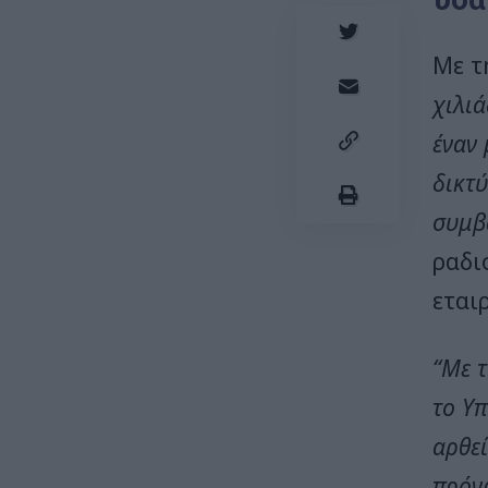
Με τ
χιλι
έναν
δικτ
συμβ
ραδι
εται
“Με 
το Υ
αρθεί
πρόγρ