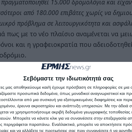
 πραγματοποιηθεί 15.000 δρομολόγια και είχαν
σότεροι από 180.000 επιβάτες χωρίς να δημιου
μικρό πρόβλημα σε λειτουργικότητα και ασφάλ
μά πως με το νέο πλαίσιο αναμένεται να με
ρόνοι και η γραφειοκρατία που αδειοδοτηθεί
οδρόμιο.
 εξήγησε
“μέχρι σήμερα για να εγκριθεί ένα 
Σεβόμαστε την ιδιωτικότητά σας
είται μια μελέτη περιβαλλοντικών επιπτώσεων.
άτες μας αποθηκεύουμε και/ή έχουμε πρόσβαση σε πληροφορίες σε μια
σχέδιο αυτή η αδειοδότηση θα μετακινηθεί στο
ργαζόμαστε προσωπικά δεδομένα, όπως μοναδικοί αναγνωριστικοί και 
στέλλονται από μια συσκευή για εξατομικευμένες διαφημίσεις και περ
άλλοντος από την κατηγορία Α στην κατηγορία 
εχομένου, έρευνα ακροατηρίου και ανάπτυξη υπηρεσιών.
Με την άδειά σα
χεται να χρησιμοποιήσουμε ακριβή δεδομένα γεωγραφικής τοποθεσίας 
νει πρότυπες περιβαλλοντικές δεσμεύσεις. Σε χ
ών. Μπορείτε να κάνετε κλικ για να συναινέσετε στην επεξεργασία απ
ράζεται σε είκοσι ημέρες ή ένα μήνα το πολύ σ
ς περιγράφεται παραπάνω. Εναλλακτικά, μπορείτε να αποκτήσετε πρό
ίες και να αλλάξετε τις προτιμήσεις σας πριν συναινέσετε ή να αρνηθεί